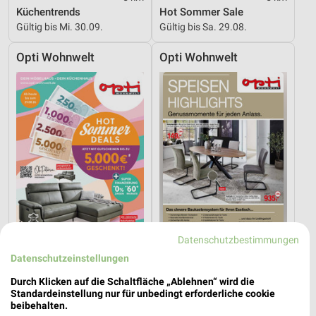
Küchentrends
Hot Sommer Sale
Gültig bis Mi. 30.09.
Gültig bis Sa. 29.08.
Opti Wohnwelt
Opti Wohnwelt
Datenschutzbestimmungen
Datenschutzeinstellungen
5 km
5 km
Hot Sommer Sale
Speisen Highlight
Durch Klicken auf die Schaltfläche „Ablehnen“ wird die
Standardeinstellung nur für unbedingt erforderliche cookie
Gültig bis Sa. 29.08.
Gültig bis Mi. 30.09.
beibehalten.