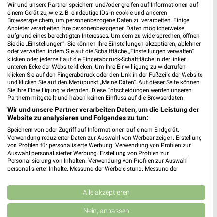
Wir und unsere Partner speichern und/oder greifen auf Informationen auf
JYSK
JYSK
einem Gerät zu, wie z. B. eindeutige IDs in cookie und anderen
Browserspeichern, um personenbezogene Daten zu verarbeiten. Einige
Anbieter verarbeiten Ihre personenbezogenen Daten möglicherweise
aufgrund eines berechtigten Interesses. Um dem zu widersprechen, öffnen
Sie die „Einstellungen“. Sie können Ihre Einstellungen akzeptieren, ablehnen
oder verwalten, indem Sie auf die Schaltfläche „Einstellungen verwalten“
klicken oder jederzeit auf die Fingerabdruck-Schaltfläche in der linken
unteren Ecke der Website klicken. Um Ihre Einwilligung zu widerrufen,
klicken Sie auf den Fingerabdruck oder den Link in der Fußzeile der Website
und klicken Sie auf den Menüpunkt „Meine Daten“. Auf dieser Seite können
Sie Ihre Einwilligung widerrufen. Diese Entscheidungen werden unseren
Partnern mitgeteilt und haben keinen Einfluss auf die Browserdaten.
Wir und unsere Partner verarbeiten Daten, um die Leistung der
Website zu analysieren und Folgendes zu tun:
Speichern von oder Zugriff auf Informationen auf einem Endgerät.
Verwendung reduzierter Daten zur Auswahl von Werbeanzeigen. Erstellung
von Profilen für personalisierte Werbung. Verwendung von Profilen zur
5,2 km
5,2 km
Auswahl personalisierter Werbung. Erstellung von Profilen zur
Gartenabverkauf
Spare bis zu 70%
Personalisierung von Inhalten. Verwendung von Profilen zur Auswahl
personalisierter Inhalte. Messung der Werbeleistung. Messung der
Gültig bis Sa. 15.08.
Gültig bis Sa. 15.08.
Performance von Inhalten. Analyse von Zielgruppen durch Statistiken oder
Kombinationen von Daten aus verschiedenen Quellen. Entwicklung und
ROLLER
Möbel Boss
Verbesserung der Angebote. Verwendung reduzierter Daten zur Auswahl
Alle akzeptieren
von Inhalten.
Daten können außerhalb der Europäischen Union weitergegeben und in die
Nein, anpassen
USA gesendet werden.