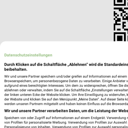
Datenschutzeinstellungen
Durch Klicken auf die Schaltfläche „Ablehnen“ wird die Standardeins
beibehalten.
Wir und unsere Partner speichern und/oder greifen auf Informationen auf einem G
A.T.U Bonn - Friesdorf
Browserspeichern, um personenbezogene Daten zu verarbeiten. Einige Anbieter 
aufgrund eines berechtigten Interesses. Um dem zu widersprechen, öffnen Sie die 
Godesberger Allee 57
ablehnen oder verwalten, indem Sie auf die Schaltfläche „Einstellungen verwalten“
53175 Bonn
der linken unteren Ecke der Website klicken. Um Ihre Einwilligung zu widerrufen, 
der Website und klicken Sie auf den Menüpunkt „Meine Daten“. Auf dieser Seite k
Heute
geschlossen
werden unseren Partnern mitgeteilt und haben keinen Einfluss auf die Browserda
Wir und unsere Partner verarbeiten Daten, um die Leistung der Webs
477,50 km
Speichern von oder Zugriff auf Informationen auf einem Endgerät. Verwendung 
von Profilen für personalisierte Werbung. Verwendung von Profilen zur Auswahl p
Personalisierung von Inhalten. Verwendung von Profilen zur Auswahl personalis