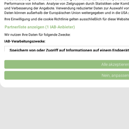
A.T.U St. Augustin - Menden Sankt Augus
Performance von Inhalten. Analyse von Zielgruppen durch Statistiken oder Kom
Max-Planck-Straße 2
und Verbesserung der Angebote. Verwendung reduzierter Daten zur Auswahl von
Daten können außerhalb der Europäischen Union weitergegeben und in die USA 
53757 Sankt Augustin
Ihre Einwilligung und die cookie Richtlinie gelten ausschließlich für diese Websit
Heute
geschlossen
Partnerliste anzeigen (1 IAB-Anbieter)
470,24 km
Wir nutzen Ihre Daten für folgende Zwecke:
IAB-Verarbeitungszwecke:
Speichern von oder Zugriff auf Informationen auf einem Endgerät
Verwendung reduzierter Daten zur Auswahl von Werbeanzeigen
Alle akzeptiere
Erstellung von Profilen für personalisierte Werbung
Nein, anpassen
Verwendung von Profilen zur Auswahl personalisierter Werbung
Erstellung von Profilen zur Personalisierung von Inhalten
Verwendung von Profilen zur Auswahl personalisierter Inhalte
Messung der Werbeleistung