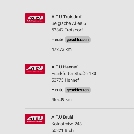
Messung der Performance von Inhalten
Analyse von Zielgruppen durch Statistiken oder Kombinationen 
A.T.U Troisdorf
Quellen
Belgische Allee 6
53842 Troisdorf
Entwicklung und Verbesserung der Angebote
Heute
geschlossen
Verwendung reduzierter Daten zur Auswahl von Inhalten
472,73 km
IAB-Besonderheiten:
Verwendung genauer Standortdaten
A.T.U Hennef
Frankfurter Straße 180
Geräte anhand von aktiv angeforderten Informationen identifizie
53773 Hennef
Nicht-IAB-Verarbeitungszwecke:
Heute
geschlossen
Notwendig
465,09 km
Performance
A.T.U Brühl
Funktional
Kölnstraße 243
50321 Brühl
Werbung