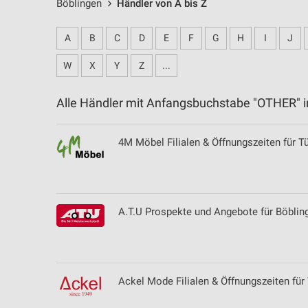
Böblingen
Händler von A bis Z
A
B
C
D
E
F
G
H
I
J
W
X
Y
Z
...
Alle Händler mit Anfangsbuchstabe "OTHER" 
4M Möbel Filialen & Öffnungszeiten für T
A.T.U Prospekte und Angebote für Böblin
Ackel Mode Filialen & Öffnungszeiten für