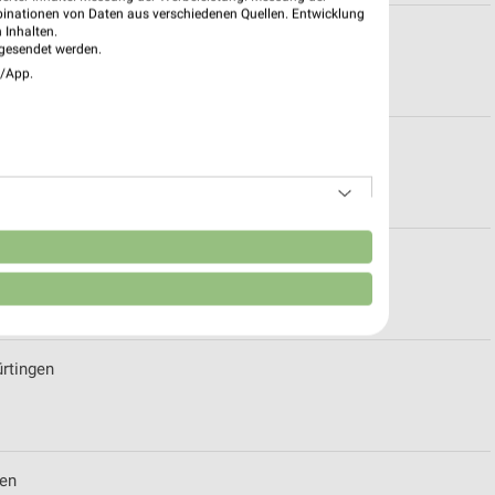
binationen von Daten aus verschiedenen Quellen. Entwicklung
 Inhalten.
gesendet werden.
e/App.
eiten für Stuttgart
n
zeiten für Neustadt-Hambach
ürtingen
gen