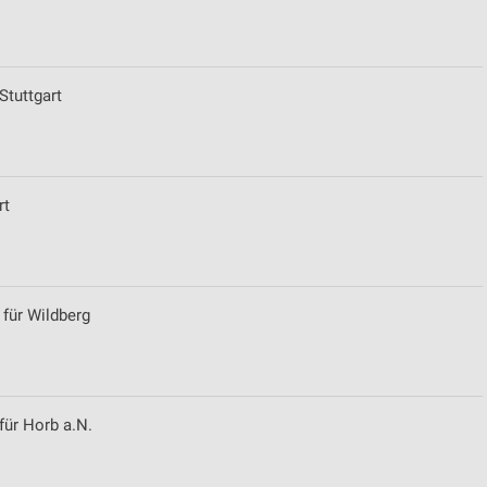
von Daten aus verschiedenen
Stuttgart
rt
ren
 für Wildberg
für Horb a.N.