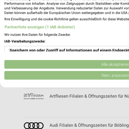
Performance von Inhalten. Analyse von Zielgruppen durch Statistiken oder Kom
und Verbesserung der Angebote. Verwendung reduzierter Daten zur Auswahl von
apotal.de Prospekte und Angebote
Daten können außerhalb der Europäischen Union weitergegeben und in die USA 
Ihre Einwilligung und die cookie Richtlinie gelten ausschließlich für diese Websit
Partnerliste anzeigen (1 IAB-Anbieter)
Wir nutzen Ihre Daten für folgende Zwecke:
Apotheke am Bahnhof Filialen & Öffnungsz
IAB-Verarbeitungszwecke:
Speichern von oder Zugriff auf Informationen auf einem Endgerät
Verwendung reduzierter Daten zur Auswahl von Werbeanzeigen
Alle akzeptiere
ARGU Holzfachmarkt Filialen & Öffnungs
Erstellung von Profilen für personalisierte Werbung
Nein, anpassen
Verwendung von Profilen zur Auswahl personalisierter Werbung
Artfliesen Filialen & Öffnungszeiten für N
Erstellung von Profilen zur Personalisierung von Inhalten
Verwendung von Profilen zur Auswahl personalisierter Inhalte
Messung der Werbeleistung
Audi Filialen & Öffnungszeiten für Böblin