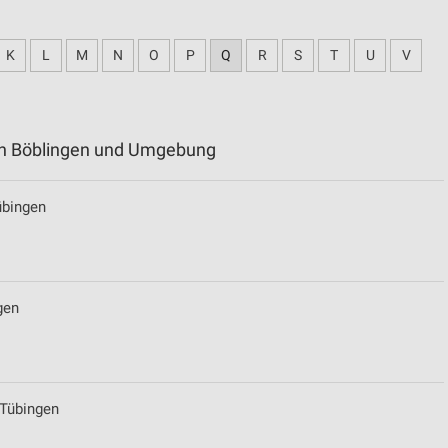
K
L
M
N
O
P
Q
R
S
T
U
V
in Böblingen und Umgebung
übingen
gen
 Tübingen