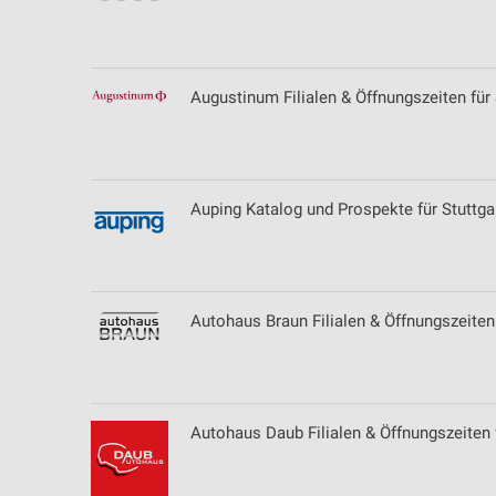
Messung der Performance von Inhalten
Analyse von Zielgruppen durch Statistiken oder Kombinationen 
Quellen
Augustinum Filialen & Öffnungszeiten für 
Entwicklung und Verbesserung der Angebote
Verwendung reduzierter Daten zur Auswahl von Inhalten
IAB-Besonderheiten:
Auping Katalog und Prospekte für Stuttga
Verwendung genauer Standortdaten
Geräte anhand von aktiv angeforderten Informationen identifizie
Autohaus Braun Filialen & Öffnungszeiten
Nicht-IAB-Verarbeitungszwecke:
Notwendig
Performance
Autohaus Daub Filialen & Öffnungszeiten 
Funktional
Werbung