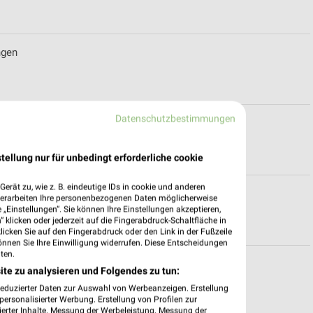
ngen
Datenschutzbestimmungen
r Ludwigsburg
tellung nur für unbedingt erforderliche cookie
erät zu, wie z. B. eindeutige IDs in cookie und anderen
Stuttgart
verarbeiten Ihre personenbezogenen Daten möglicherweise
„Einstellungen“. Sie können Ihre Einstellungen akzeptieren,
 klicken oder jederzeit auf die Fingerabdruck-Schaltfläche in
klicken Sie auf den Fingerabdruck oder den Link in der Fußzeile
önnen Sie Ihre Einwilligung widerrufen. Diese Entscheidungen
ten.
ngen
ite zu analysieren und Folgendes zu tun:
reduzierter Daten zur Auswahl von Werbeanzeigen. Erstellung
ersonalisierter Werbung. Erstellung von Profilen zur
ierter Inhalte. Messung der Werbeleistung. Messung der