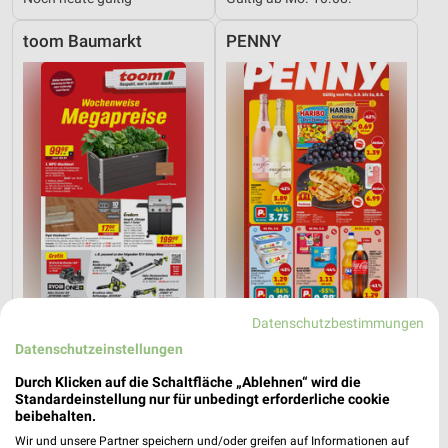
toom Baumarkt
PENNY
Datenschutzbestimmungen
7 km
9,4 km
Datenschutzeinstellungen
Angebote ab 08.08.
Angebote ab 03.08.
Gültig bis Fr. 14.08.
Noch heute gültig
Durch Klicken auf die Schaltfläche „Ablehnen“ wird die
Standardeinstellung nur für unbedingt erforderliche cookie
beibehalten.
XXXLutz
XXXLutz
Wir und unsere Partner speichern und/oder greifen auf Informationen auf