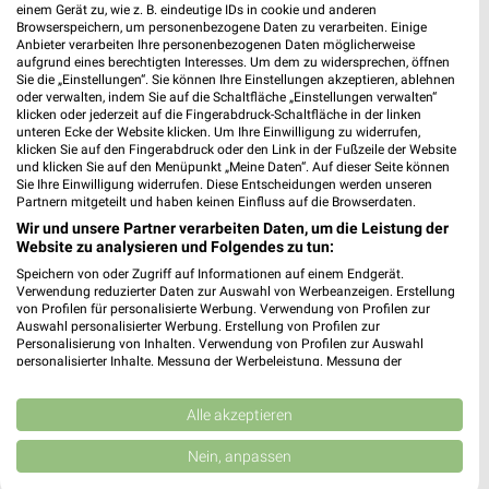
einem Gerät zu, wie z. B. eindeutige IDs in cookie und anderen
Browserspeichern, um personenbezogene Daten zu verarbeiten. Einige
Anbieter verarbeiten Ihre personenbezogenen Daten möglicherweise
aufgrund eines berechtigten Interesses. Um dem zu widersprechen, öffnen
Sie die „Einstellungen“. Sie können Ihre Einstellungen akzeptieren, ablehnen
oder verwalten, indem Sie auf die Schaltfläche „Einstellungen verwalten“
klicken oder jederzeit auf die Fingerabdruck-Schaltfläche in der linken
unteren Ecke der Website klicken. Um Ihre Einwilligung zu widerrufen,
klicken Sie auf den Fingerabdruck oder den Link in der Fußzeile der Website
und klicken Sie auf den Menüpunkt „Meine Daten“. Auf dieser Seite können
Sie Ihre Einwilligung widerrufen. Diese Entscheidungen werden unseren
Partnern mitgeteilt und haben keinen Einfluss auf die Browserdaten.
Wir und unsere Partner verarbeiten Daten, um die Leistung der
Website zu analysieren und Folgendes zu tun:
Speichern von oder Zugriff auf Informationen auf einem Endgerät.
Verwendung reduzierter Daten zur Auswahl von Werbeanzeigen. Erstellung
40,8 km
40,8 km
von Profilen für personalisierte Werbung. Verwendung von Profilen zur
Wohnen Spezial
Dieter Knoll
Auswahl personalisierter Werbung. Erstellung von Profilen zur
Gültig bis Fr. 14.08.
Gültig bis Fr. 14.08.
Personalisierung von Inhalten. Verwendung von Profilen zur Auswahl
personalisierter Inhalte. Messung der Werbeleistung. Messung der
Performance von Inhalten. Analyse von Zielgruppen durch Statistiken oder
Kaufland
Thomas Philipps
Kombinationen von Daten aus verschiedenen Quellen. Entwicklung und
Verbesserung der Angebote. Verwendung reduzierter Daten zur Auswahl
Alle akzeptieren
von Inhalten.
Daten können außerhalb der Europäischen Union weitergegeben und in die
Nein, anpassen
USA gesendet werden.