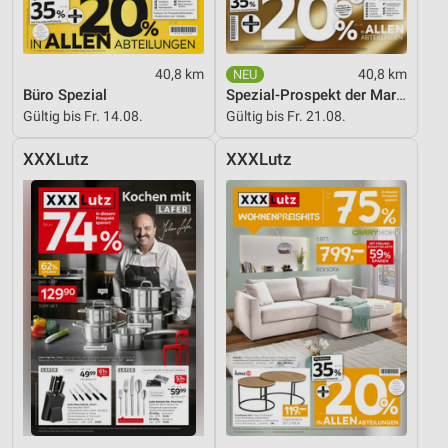
Performance
Funktional
40,8 km
40,8 km
Büro Spezial
Spezial-Prospekt der Marken
Werbung
Gültig bis Fr. 14.08.
Gültig bis Fr. 21.08.
XXXLutz
XXXLutz