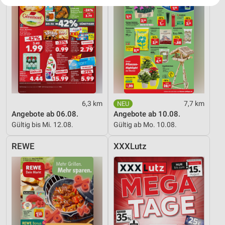
Ihre Einwilligung und die cookie Richtlinie gelten ausschließlich für diese
Website/App.
Partnerliste anzeigen (1 IAB-Anbieter)
Wir nutzen Ihre Daten für folgende Zwecke:
IAB-Verarbeitungszwecke:
Speichern von oder Zugriff auf Informationen
auf einem Endgerät
Verwendung reduzierter Daten zur Auswahl von
Werbeanzeigen
6,3 km
7,7 km
Angebote ab 06.08.
Angebote ab 10.08.
Erstellung von Profilen für personalisierte
Gültig bis Mi. 12.08.
Gültig ab Mo. 10.08.
Werbung
REWE
XXXLutz
Verwendung von Profilen zur Auswahl
personalisierter Werbung
Erstellung von Profilen zur Personalisierung
von Inhalten
Verwendung von Profilen zur Auswahl
personalisierter Inhalte