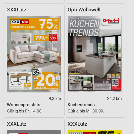
Verwendung genauer Standortdaten
XXXLutz
Opti Wohnwelt
Geräte anhand von aktiv angeforderten
Informationen identifizieren
Nicht-IAB-Verarbeitungszwecke:
Notwendig
Performance
Funktional
Werbung
9,3 km
24,2 km
Wohnenpreishits
Küchentrends
Gültig bis Fr. 14.08.
Gültig bis Mi. 30.09.
XXXLutz
XXXLutz