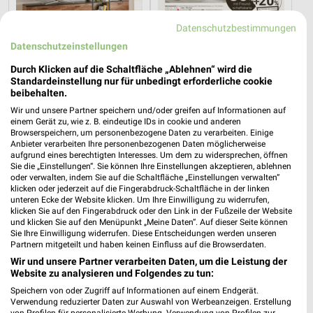
Datenschutzbestimmungen
Datenschutzeinstellungen
Durch Klicken auf die Schaltfläche „Ablehnen“ wird die
Standardeinstellung nur für unbedingt erforderliche cookie
beibehalten.
9,3 km
9,3 km
Wir und unsere Partner speichern und/oder greifen auf Informationen auf
Wohnen Spezial
Dieter Knoll
einem Gerät zu, wie z. B. eindeutige IDs in cookie und anderen
Gültig bis Fr. 14.08.
Gültig bis Fr. 14.08.
Browserspeichern, um personenbezogene Daten zu verarbeiten. Einige
Anbieter verarbeiten Ihre personenbezogenen Daten möglicherweise
aufgrund eines berechtigten Interesses. Um dem zu widersprechen, öffnen
Opti Wohnwelt
XXXLutz
Sie die „Einstellungen“. Sie können Ihre Einstellungen akzeptieren, ablehnen
oder verwalten, indem Sie auf die Schaltfläche „Einstellungen verwalten“
klicken oder jederzeit auf die Fingerabdruck-Schaltfläche in der linken
unteren Ecke der Website klicken. Um Ihre Einwilligung zu widerrufen,
klicken Sie auf den Fingerabdruck oder den Link in der Fußzeile der Website
und klicken Sie auf den Menüpunkt „Meine Daten“. Auf dieser Seite können
Sie Ihre Einwilligung widerrufen. Diese Entscheidungen werden unseren
Partnern mitgeteilt und haben keinen Einfluss auf die Browserdaten.
Wir und unsere Partner verarbeiten Daten, um die Leistung der
Website zu analysieren und Folgendes zu tun:
Speichern von oder Zugriff auf Informationen auf einem Endgerät.
Verwendung reduzierter Daten zur Auswahl von Werbeanzeigen. Erstellung