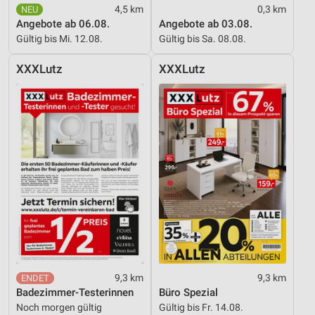
4,5 km
0,3 km
Verwendung von Profilen zur Auswahl
personalisierter Werbung
Angebote ab 06.08.
Angebote ab 03.08.
Gültig bis Mi. 12.08.
Gültig bis Sa. 08.08.
Erstellung von Profilen zur Personalisierung
von Inhalten
XXXLutz
XXXLutz
Verwendung von Profilen zur Auswahl
personalisierter Inhalte
Messung der Werbeleistung
Messung der Performance von Inhalten
Analyse von Zielgruppen durch Statistiken oder
Kombinationen von Daten aus verschiedenen
Quellen
Entwicklung und Verbesserung der Angebote
Verwendung reduzierter Daten zur Auswahl von
9,3 km
9,3 km
Inhalten
Badezimmer-Testerinnen
Büro Spezial
Noch morgen gültig
Gültig bis Fr. 14.08.
IAB-Besonderheiten: