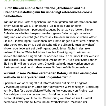
Datenschutzeinstellungen
Durch Klicken auf die Schaltfläche „Ablehnen“ wird die
7,3 km
25,8 km
Standardeinstellung nur für unbedingt erforderliche cookie
Angebote ab 10.08.
Dieter Knoll
beibehalten.
Gültig ab Mo. 10.08.
Gültig bis Fr. 14.08.
Wir und unsere Partner speichern und/oder greifen auf Informationen auf
einem Gerät zu, wie z. B. eindeutige IDs in cookie und anderen
Browserspeichern, um personenbezogene Daten zu verarbeiten. Einige
XXXLutz
Kaufland
Anbieter verarbeiten Ihre personenbezogenen Daten möglicherweise
aufgrund eines berechtigten Interesses. Um dem zu widersprechen, öffnen
Sie die „Einstellungen“. Sie können Ihre Einstellungen akzeptieren, ablehnen
oder verwalten, indem Sie auf die Schaltfläche „Einstellungen verwalten“
klicken oder jederzeit auf die Fingerabdruck-Schaltfläche in der linken
unteren Ecke der Website klicken. Um Ihre Einwilligung zu widerrufen,
klicken Sie auf den Fingerabdruck oder den Link in der Fußzeile der Website
und klicken Sie auf den Menüpunkt „Meine Daten“. Auf dieser Seite können
Sie Ihre Einwilligung widerrufen. Diese Entscheidungen werden unseren
Partnern mitgeteilt und haben keinen Einfluss auf die Browserdaten.
Wir und unsere Partner verarbeiten Daten, um die Leistung der
Website zu analysieren und Folgendes zu tun:
Speichern von oder Zugriff auf Informationen auf einem Endgerät.
Verwendung reduzierter Daten zur Auswahl von Werbeanzeigen. Erstellung
von Profilen für personalisierte Werbung. Verwendung von Profilen zur
Auswahl personalisierter Werbung. Erstellung von Profilen zur
Personalisierung von Inhalten. Verwendung von Profilen zur Auswahl
25,8 km
13,5 km
personalisierter Inhalte. Messung der Werbeleistung. Messung der
Performance von Inhalten. Analyse von Zielgruppen durch Statistiken oder