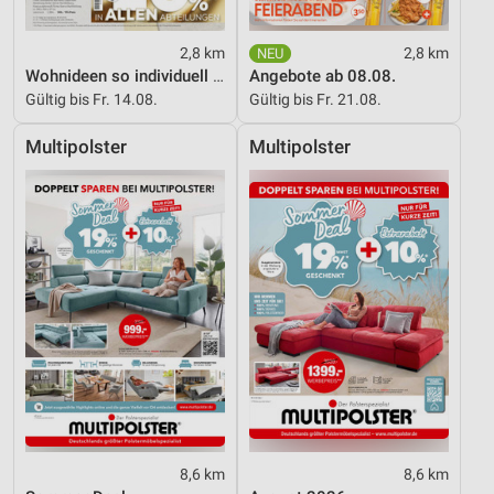
Verwendung reduzierter Daten zur Auswahl von
2,8 km
2,8 km
Inhalten
Wohnideen so individuell wie du!
Angebote ab 08.08.
IAB-Besonderheiten:
Gültig bis Fr. 14.08.
Gültig bis Fr. 21.08.
Verwendung genauer Standortdaten
Multipolster
Multipolster
Geräte anhand von aktiv angeforderten
Informationen identifizieren
Nicht-IAB-Verarbeitungszwecke:
Notwendig
Performance
Funktional
Werbung
8,6 km
8,6 km