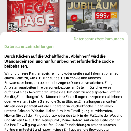
Datenschutzbestimmungen
Datenschutzeinstellungen
Durch Klicken auf die Schaltfläche „Ablehnen“ wird die
Standardeinstellung nur für unbedingt erforderliche cookie
beibehalten.
2,8 km
2,8 km
Wir und unsere Partner speichern und/oder greifen auf Informationen auf
Mega Tage
Angebote ab 08.08.
einem Gerät zu, wie z. B. eindeutige IDs in cookie und anderen
Browserspeichern, um personenbezogene Daten zu verarbeiten. Einige
Gültig bis Fr. 14.08.
Gültig bis Fr. 14.08.
Anbieter verarbeiten Ihre personenbezogenen Daten möglicherweise
aufgrund eines berechtigten Interesses. Um dem zu widersprechen, öffnen
XXXLutz
XXXLutz
Sie die „Einstellungen“. Sie können Ihre Einstellungen akzeptieren, ablehnen
oder verwalten, indem Sie auf die Schaltfläche „Einstellungen verwalten“
klicken oder jederzeit auf die Fingerabdruck-Schaltfläche in der linken
unteren Ecke der Website klicken. Um Ihre Einwilligung zu widerrufen,
klicken Sie auf den Fingerabdruck oder den Link in der Fußzeile der Website
und klicken Sie auf den Menüpunkt „Meine Daten“. Auf dieser Seite können
Sie Ihre Einwilligung widerrufen. Diese Entscheidungen werden unseren
Partnern mitgeteilt und haben keinen Einfluss auf die Browserdaten.