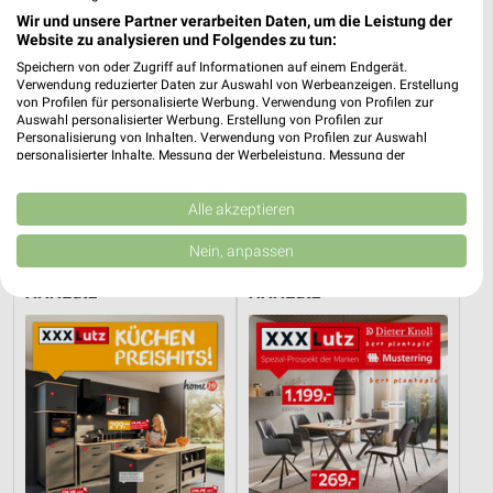
Wir und unsere Partner verarbeiten Daten, um die Leistung der
Website zu analysieren und Folgendes zu tun:
Speichern von oder Zugriff auf Informationen auf einem Endgerät.
Verwendung reduzierter Daten zur Auswahl von Werbeanzeigen. Erstellung
von Profilen für personalisierte Werbung. Verwendung von Profilen zur
Auswahl personalisierter Werbung. Erstellung von Profilen zur
Personalisierung von Inhalten. Verwendung von Profilen zur Auswahl
personalisierter Inhalte. Messung der Werbeleistung. Messung der
Performance von Inhalten. Analyse von Zielgruppen durch Statistiken oder
Kombinationen von Daten aus verschiedenen Quellen. Entwicklung und
2,8 km
2,8 km
Verbesserung der Angebote. Verwendung reduzierter Daten zur Auswahl
Alle akzeptieren
Matratzen
Musterring
von Inhalten.
Daten können außerhalb der Europäischen Union weitergegeben und in die
Gültig bis Fr. 14.08.
Gültig bis Fr. 14.08.
Nein, anpassen
USA gesendet werden.
Ihre Einwilligung und die cookie Richtlinie gelten ausschließlich für diese
XXXLutz
XXXLutz
Website/App.
Partnerliste anzeigen (1 IAB-Anbieter)
Wir nutzen Ihre Daten für folgende Zwecke:
IAB-Verarbeitungszwecke:
Speichern von oder Zugriff auf Informationen
auf einem Endgerät
Verwendung reduzierter Daten zur Auswahl von