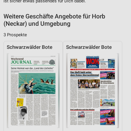
ist sicher etwas passendes für Dich dabei.
Verwendung genauer Standortdaten
Weitere Geschäfte Angebote für Horb
Geräte anhand von aktiv angeforderten
(Neckar) und Umgebung
Informationen identifizieren
Nicht-IAB-Verarbeitungszwecke:
3 Prospekte
Notwendig
Schwarzwälder Bote
Schwarzwälder Bote
Performance
Funktional
Werbung