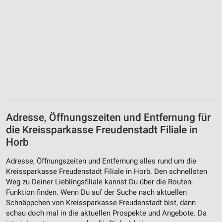
Verwendung von Profilen zur Auswahl
personalisierter Werbung
Erstellung von Profilen zur Personalisierung
von Inhalten
Verwendung von Profilen zur Auswahl
personalisierter Inhalte
Messung der Werbeleistung
Messung der Performance von Inhalten
Adresse, Öffnungszeiten und Entfernung für
die Kreissparkasse Freudenstadt Filiale in
Analyse von Zielgruppen durch Statistiken oder
Horb
Kombinationen von Daten aus verschiedenen
Quellen
Adresse, Öffnungszeiten und Entfernung alles rund um die
Kreissparkasse Freudenstadt Filiale in Horb. Den schnellsten
Entwicklung und Verbesserung der Angebote
Weg zu Deiner Lieblingsfiliale kannst Du über die Routen-
Funktion finden. Wenn Du auf der Suche nach aktuellen
Verwendung reduzierter Daten zur Auswahl von
Inhalten
Schnäppchen von Kreissparkasse Freudenstadt bist, dann
schau doch mal in die aktuellen Prospekte und Angebote. Da
IAB-Besonderheiten: