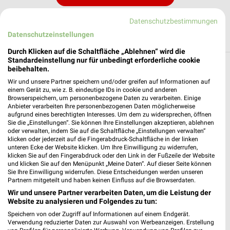
Datenschutzbestimmungen
Datenschutzeinstellungen
Durch Klicken auf die Schaltfläche „Ablehnen“ wird die
Standardeinstellung nur für unbedingt erforderliche cookie
Filialen in der Umgebung
beibehalten.
Wir und unsere Partner speichern und/oder greifen auf Informationen auf
einem Gerät zu, wie z. B. eindeutige IDs in cookie und anderen
3 Filialen
Browserspeichern, um personenbezogene Daten zu verarbeiten. Einige
Anbieter verarbeiten Ihre personenbezogenen Daten möglicherweise
aufgrund eines berechtigten Interesses. Um dem zu widersprechen, öffnen
Kreissparkasse Freudenstadt Dornstetten
Sie die „Einstellungen“. Sie können Ihre Einstellungen akzeptieren, ablehnen
Hauptstraße 46
oder verwalten, indem Sie auf die Schaltfläche „Einstellungen verwalten“
72280 Dornstetten
klicken oder jederzeit auf die Fingerabdruck-Schaltfläche in der linken
unteren Ecke der Website klicken. Um Ihre Einwilligung zu widerrufen,
❯
Heute 08:30 - 12:30 14:00 - 16:00 Uhr |
klicken Sie auf den Fingerabdruck oder den Link in der Fußzeile der Website
und klicken Sie auf den Menüpunkt „Meine Daten“. Auf dieser Seite können
Geschlossen
Sie Ihre Einwilligung widerrufen. Diese Entscheidungen werden unseren
Partnern mitgeteilt und haben keinen Einfluss auf die Browserdaten.
14,33 km
Wir und unsere Partner verarbeiten Daten, um die Leistung der
Website zu analysieren und Folgendes zu tun:
Kreissparkasse Freudenstadt Loßburg
Speichern von oder Zugriff auf Informationen auf einem Endgerät.
Verwendung reduzierter Daten zur Auswahl von Werbeanzeigen. Erstellung
Hauptstraße 29