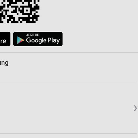
ung
❯