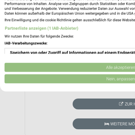
Performance von Inhalten. Analyse von Zielgruppen durch Statistiken oder Kom
und Verbesserung der Angebote. Verwendung reduzierter Daten zur Auswahl von
Daten können außerhalb der Europäischen Union weitergegeben und in die USA 
Ihre Einwilligung und die cookie Richtlinie gelten ausschließlich für diese Websit
Partnerliste anzeigen (1 IAB-Anbieter)
Wir nutzen Ihre Daten für folgende Zwecke:
IAB-Verarbeitungszwecke:
Speichern von oder Zugriff auf Informationen auf einem Endgerät
Verwendung reduzierter Daten zur Auswahl von Werbeanzeigen
Alle akzeptiere
Erstellung von Profilen für personalisierte Werbung
Nein, anpassen
Aktuell kein
Verwendung von Profilen zur Auswahl personalisierter Werbung
Erstellung von Profilen zur Personalisierung von Inhalten
ZUR 
Verwendung von Profilen zur Auswahl personalisierter Inhalte
WEITERE M
Messung der Werbeleistung