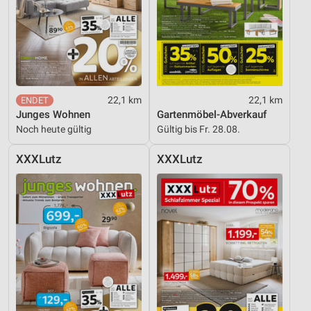
Geräte anhand von aktiv angeforderten
Informationen identifizieren
Nicht-IAB-Verarbeitungszwecke:
Notwendig
Performance
22,1 km
22,1 km
Junges Wohnen
Gartenmöbel-Abverkauf
Funktional
Noch heute gültig
Gültig bis Fr. 28.08.
Werbung
XXXLutz
XXXLutz