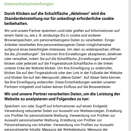
Noch heute gültig
Gültig bis Fr. 14.08.
Datenschutzeinstellungen
REWE
Kaufland
Durch Klicken auf die Schaltfläche „Ablehnen“ wird die
Standardeinstellung nur für unbedingt erforderliche cookie
beibehalten.
Wir und unsere Partner speichern und/oder greifen auf Informationen auf
einem Gerät zu, wie z. B. eindeutige IDs in cookie und anderen
Browserspeichern, um personenbezogene Daten zu verarbeiten. Einige
Anbieter verarbeiten Ihre personenbezogenen Daten möglicherweise
aufgrund eines berechtigten Interesses. Um dem zu widersprechen, öffnen
Sie die „Einstellungen“. Sie können Ihre Einstellungen akzeptieren, ablehnen
oder verwalten, indem Sie auf die Schaltfläche „Einstellungen verwalten“
klicken oder jederzeit auf die Fingerabdruck-Schaltfläche in der linken
unteren Ecke der Website klicken. Um Ihre Einwilligung zu widerrufen,
klicken Sie auf den Fingerabdruck oder den Link in der Fußzeile der Website
und klicken Sie auf den Menüpunkt „Meine Daten“. Auf dieser Seite können
Sie Ihre Einwilligung widerrufen. Diese Entscheidungen werden unseren
Partnern mitgeteilt und haben keinen Einfluss auf die Browserdaten.
Wir und unsere Partner verarbeiten Daten, um die Leistung der
Website zu analysieren und Folgendes zu tun:
0,8 km
2 km
Angebote ab 03.08.
Angebote ab 06.08.
Speichern von oder Zugriff auf Informationen auf einem Endgerät.
Verwendung reduzierter Daten zur Auswahl von Werbeanzeigen. Erstellung
Noch morgen gültig
Gültig bis Mi. 12.08.
von Profilen für personalisierte Werbung. Verwendung von Profilen zur
Auswahl personalisierter Werbung. Erstellung von Profilen zur
XXXLutz
XXXLutz
Personalisierung von Inhalten. Verwendung von Profilen zur Auswahl
personalisierter Inhalte. Messung der Werbeleistung. Messung der