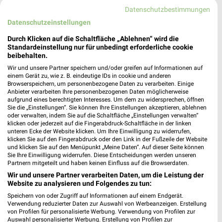
Datenschutzbestimmungen
7 km
7,2 km
Datenschutzeinstellungen
August 2026
Trendbonus
Durch Klicken auf die Schaltfläche „Ablehnen“ wird die
Gültig bis Mo. 31.08.
Noch heute gültig
Standardeinstellung nur für unbedingt erforderliche cookie
beibehalten.
XXXLutz
XXXLutz
Wir und unsere Partner speichern und/oder greifen auf Informationen auf
einem Gerät zu, wie z. B. eindeutige IDs in cookie und anderen
Browserspeichern, um personenbezogene Daten zu verarbeiten. Einige
Anbieter verarbeiten Ihre personenbezogenen Daten möglicherweise
aufgrund eines berechtigten Interesses. Um dem zu widersprechen, öffnen
Sie die „Einstellungen“. Sie können Ihre Einstellungen akzeptieren, ablehnen
oder verwalten, indem Sie auf die Schaltfläche „Einstellungen verwalten“
klicken oder jederzeit auf die Fingerabdruck-Schaltfläche in der linken
unteren Ecke der Website klicken. Um Ihre Einwilligung zu widerrufen,
klicken Sie auf den Fingerabdruck oder den Link in der Fußzeile der Website
und klicken Sie auf den Menüpunkt „Meine Daten“. Auf dieser Seite können
Sie Ihre Einwilligung widerrufen. Diese Entscheidungen werden unseren
Partnern mitgeteilt und haben keinen Einfluss auf die Browserdaten.
Wir und unsere Partner verarbeiten Daten, um die Leistung der
Website zu analysieren und Folgendes zu tun:
Speichern von oder Zugriff auf Informationen auf einem Endgerät.
Verwendung reduzierter Daten zur Auswahl von Werbeanzeigen. Erstellung
9,3 km
9,3 km
von Profilen für personalisierte Werbung. Verwendung von Profilen zur
Büro Spezial
Gartenmöbel-Abverkauf
Auswahl personalisierter Werbung. Erstellung von Profilen zur