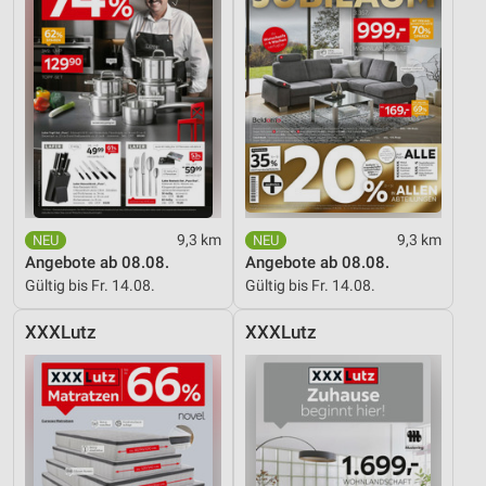
Geräte anhand von aktiv angeforderten
Informationen identifizieren
Nicht-IAB-Verarbeitungszwecke:
Notwendig
Performance
Funktional
9,3 km
9,3 km
Angebote ab 08.08.
Angebote ab 08.08.
Werbung
Gültig bis Fr. 14.08.
Gültig bis Fr. 14.08.
XXXLutz
XXXLutz