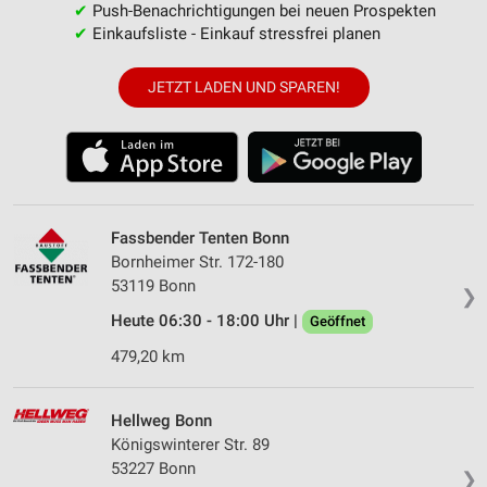
✔
Push-Benachrichtigungen bei neuen Prospekten
✔
Einkaufsliste - Einkauf stressfrei planen
JETZT LADEN UND SPAREN!
Fassbender Tenten Bonn
Bornheimer Str. 172-180
53119 Bonn
❯
Heute 06:30 - 18:00 Uhr |
Geöffnet
479,20 km
Hellweg Bonn
Königswinterer Str. 89
53227 Bonn
❯