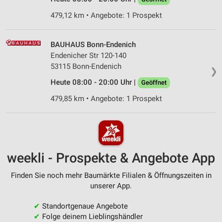
479,12 km • Angebote: 1 Prospekt
BAUHAUS Bonn-Endenich
Endenicher Str 120-140
53115 Bonn-Endenich
❯
Heute 08:00 - 20:00 Uhr |
Geöffnet
479,85 km • Angebote: 1 Prospekt
weekli - Prospekte & Angebote App
Finden Sie noch mehr Baumärkte Filialen & Öffnungszeiten in
unserer App.
✔
Standortgenaue Angebote
✔
Folge deinem Lieblingshändler