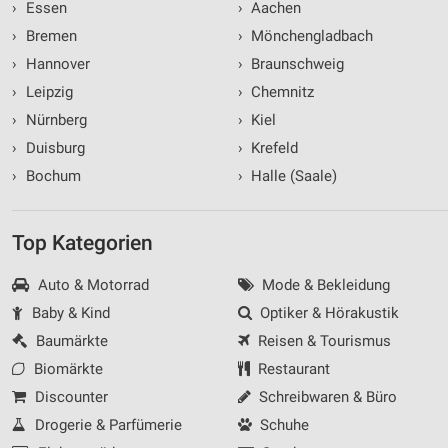
›
Essen
›
Aachen
›
Bremen
›
Mönchengladbach
›
Hannover
›
Braunschweig
›
Leipzig
›
Chemnitz
›
Nürnberg
›
Kiel
›
Duisburg
›
Krefeld
›
Bochum
›
Halle (Saale)
Top Kategorien
Auto & Motorrad
Mode & Bekleidung
Baby & Kind
Optiker & Hörakustik
Baumärkte
Reisen & Tourismus
Biomärkte
Restaurant
Discounter
Schreibwaren & Büro
Drogerie & Parfümerie
Schuhe