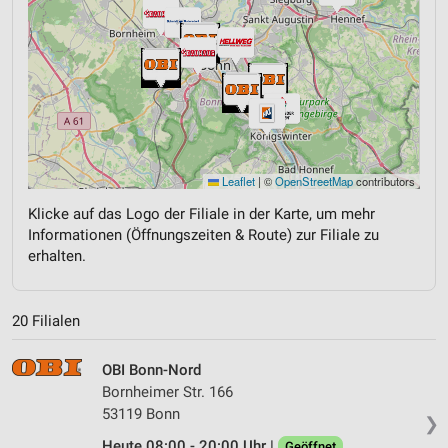
Leaflet
|
©
OpenStreetMap
contributors
Klicke auf das Logo der Filiale in der Karte, um mehr
Informationen (Öffnungszeiten & Route) zur Filiale zu
erhalten.
20 Filialen
OBI Bonn-Nord
Bornheimer Str. 166
53119 Bonn
❯
Heute 08:00 - 20:00 Uhr |
Geöffnet