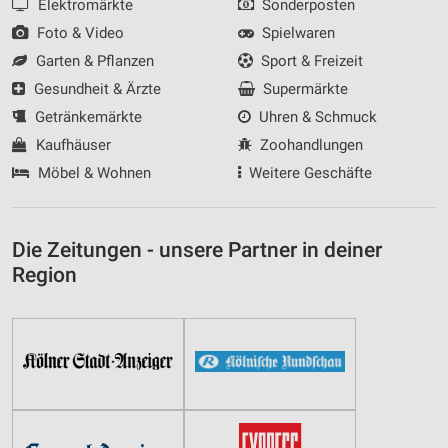
Elektromärkte
Sonderposten
Foto & Video
Spielwaren
Garten & Pflanzen
Sport & Freizeit
Gesundheit & Ärzte
Supermärkte
Getränkemärkte
Uhren & Schmuck
Kaufhäuser
Zoohandlungen
Möbel & Wohnen
Weitere Geschäfte
Die Zeitungen - unsere Partner in deiner
Region