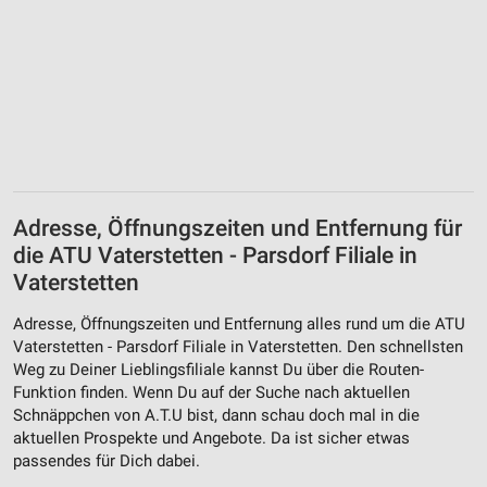
Messung der Performance von Inhalten
Analyse von Zielgruppen durch Statistiken oder
Kombinationen von Daten aus verschiedenen
Quellen
Entwicklung und Verbesserung der Angebote
Verwendung reduzierter Daten zur Auswahl von
Inhalten
Adresse, Öffnungszeiten und Entfernung für
IAB-Besonderheiten:
die ATU Vaterstetten - Parsdorf Filiale in
Verwendung genauer Standortdaten
Vaterstetten
Geräte anhand von aktiv angeforderten
Adresse, Öffnungszeiten und Entfernung alles rund um die ATU
Informationen identifizieren
Vaterstetten - Parsdorf Filiale in Vaterstetten. Den schnellsten
Nicht-IAB-Verarbeitungszwecke:
Weg zu Deiner Lieblingsfiliale kannst Du über die Routen-
Funktion finden. Wenn Du auf der Suche nach aktuellen
Notwendig
Schnäppchen von A.T.U bist, dann schau doch mal in die
aktuellen Prospekte und Angebote. Da ist sicher etwas
Performance
passendes für Dich dabei.
Funktional