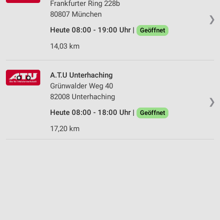
Frankfurter Ring 228b
Wir nutzen Ihre Daten für folgende Zwecke:
80807 München
IAB-Verarbeitungszwecke:
❯
Heute 08:00 - 19:00 Uhr |
Geöffnet
Speichern von oder Zugriff auf Informationen
auf einem Endgerät
14,03 km
Verwendung reduzierter Daten zur Auswahl von
Werbeanzeigen
A.T.U Unterhaching
Grünwalder Weg 40
Erstellung von Profilen für personalisierte
82008 Unterhaching
Werbung
❯
Heute 08:00 - 18:00 Uhr |
Geöffnet
Verwendung von Profilen zur Auswahl
personalisierter Werbung
17,20 km
Erstellung von Profilen zur Personalisierung
von Inhalten
Verwendung von Profilen zur Auswahl
personalisierter Inhalte
Messung der Werbeleistung