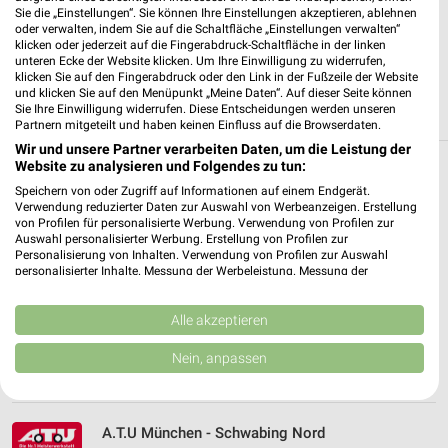
Sie die „Einstellungen“. Sie können Ihre Einstellungen akzeptieren, ablehnen
oder verwalten, indem Sie auf die Schaltfläche „Einstellungen verwalten“
JETZT LADEN UND SPAREN!
klicken oder jederzeit auf die Fingerabdruck-Schaltfläche in der linken
unteren Ecke der Website klicken. Um Ihre Einwilligung zu widerrufen,
klicken Sie auf den Fingerabdruck oder den Link in der Fußzeile der Website
und klicken Sie auf den Menüpunkt „Meine Daten“. Auf dieser Seite können
Sie Ihre Einwilligung widerrufen. Diese Entscheidungen werden unseren
Partnern mitgeteilt und haben keinen Einfluss auf die Browserdaten.
Wir und unsere Partner verarbeiten Daten, um die Leistung der
Website zu analysieren und Folgendes zu tun:
Filialen in der Umgebung
Speichern von oder Zugriff auf Informationen auf einem Endgerät.
Verwendung reduzierter Daten zur Auswahl von Werbeanzeigen. Erstellung
3 Filialen
von Profilen für personalisierte Werbung. Verwendung von Profilen zur
Auswahl personalisierter Werbung. Erstellung von Profilen zur
Personalisierung von Inhalten. Verwendung von Profilen zur Auswahl
A.T.U München - Trudering
personalisierter Inhalte. Messung der Werbeleistung. Messung der
Kreillerstraße 215
Performance von Inhalten. Analyse von Zielgruppen durch Statistiken oder
Kombinationen von Daten aus verschiedenen Quellen. Entwicklung und
81825 München
❯
Verbesserung der Angebote. Verwendung reduzierter Daten zur Auswahl
Alle akzeptieren
von Inhalten.
Heute 08:00 - 18:00 Uhr |
Geöffnet
Daten können außerhalb der Europäischen Union weitergegeben und in die
Nein, anpassen
USA gesendet werden.
9,68 km
Ihre Einwilligung und die cookie Richtlinie gelten ausschließlich für diese
Website/App.
Partnerliste anzeigen (1 IAB-Anbieter)
A.T.U München - Schwabing Nord