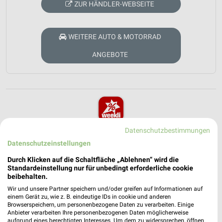
ZUR HÄNDLER-WEBSEITE
WEITERE AUTO & MOTORRAD
ANGEBOTE
Datenschutzbestimmungen
weekli - Prospekte & Angebote App
Datenschutzeinstellungen
Alle A.T.U Angebote immer griffbereit – mit der kostenlosen
Durch Klicken auf die Schaltfläche „Ablehnen“ wird die
weekli App für iOS & Android.
Standardeinstellung nur für unbedingt erforderliche cookie
beibehalten.
✔
Standortgenaue Angebote
Wir und unsere Partner speichern und/oder greifen auf Informationen auf
✔
Folge deinem Lieblingshändler
einem Gerät zu, wie z. B. eindeutige IDs in cookie und anderen
✔
Push-Benachrichtigungen bei neuen Prospekten
Browserspeichern, um personenbezogene Daten zu verarbeiten. Einige
Anbieter verarbeiten Ihre personenbezogenen Daten möglicherweise
✔
Einkaufsliste - Einkauf stressfrei planen
aufgrund eines berechtigten Interesses. Um dem zu widersprechen, öffnen