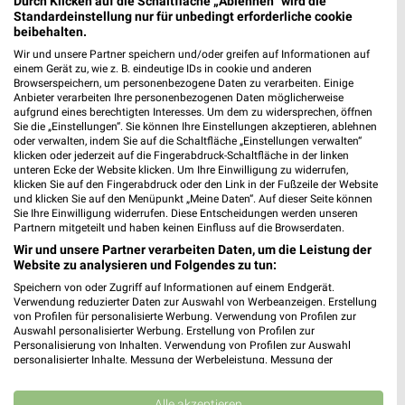
Durch Klicken auf die Schaltfläche „Ablehnen“ wird die
Heute 09:00 - 19:00 Uhr |
Geschlossen
Standardeinstellung nur für unbedingt erforderliche cookie
beibehalten.
334,55 km • Angebote: 1 Prospekt
Wir und unsere Partner speichern und/oder greifen auf Informationen auf
einem Gerät zu, wie z. B. eindeutige IDs in cookie und anderen
Browserspeichern, um personenbezogene Daten zu verarbeiten. Einige
Kölle Zoo Nürnberg
Anbieter verarbeiten Ihre personenbezogenen Daten möglicherweise
aufgrund eines berechtigten Interesses. Um dem zu widersprechen, öffnen
Konstanzenstraße 86-88
Sie die „Einstellungen“. Sie können Ihre Einstellungen akzeptieren, ablehnen
90439 Nürnberg
oder verwalten, indem Sie auf die Schaltfläche „Einstellungen verwalten“
❯
klicken oder jederzeit auf die Fingerabdruck-Schaltfläche in der linken
Heute 10:00 - 19:00 Uhr |
Geschlossen
unteren Ecke der Website klicken. Um Ihre Einwilligung zu widerrufen,
klicken Sie auf den Fingerabdruck oder den Link in der Fußzeile der Website
380,81 km
und klicken Sie auf den Menüpunkt „Meine Daten“. Auf dieser Seite können
Sie Ihre Einwilligung widerrufen. Diese Entscheidungen werden unseren
Partnern mitgeteilt und haben keinen Einfluss auf die Browserdaten.
Fressnapf Nürnberg
Wir und unsere Partner verarbeiten Daten, um die Leistung der
Website zu analysieren und Folgendes zu tun:
Konstanzenstraße 86-88
❯
90439 Nürnberg
Speichern von oder Zugriff auf Informationen auf einem Endgerät.
Verwendung reduzierter Daten zur Auswahl von Werbeanzeigen. Erstellung
380,80 km • Angebote: 1 Prospekt
von Profilen für personalisierte Werbung. Verwendung von Profilen zur
Auswahl personalisierter Werbung. Erstellung von Profilen zur
Personalisierung von Inhalten. Verwendung von Profilen zur Auswahl
personalisierter Inhalte. Messung der Werbeleistung. Messung der
Fressnapf Schwabach
Performance von Inhalten. Analyse von Zielgruppen durch Statistiken oder
Am Falbenholzweg 15-17
Kombinationen von Daten aus verschiedenen Quellen. Entwicklung und
Verbesserung der Angebote. Verwendung reduzierter Daten zur Auswahl
Alle akzeptieren