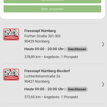
91126 Schwabach
❯
von Inhalten.
Daten können außerhalb der Europäischen Union weitergegeben und in die
Heute 09:00 - 19:00 Uhr |
Nein, anpassen
Geschlossen
USA gesendet werden.
Ihre Einwilligung und die cookie Richtlinie gelten ausschließlich für diese
391,76 km • Angebote: 1 Prospekt
Website/App.
Partnerliste anzeigen (1 IAB-Anbieter)
Fressnapf Nürnberg
Wir nutzen Ihre Daten für folgende Zwecke:
Fürther Straße 301-303
IAB-Verarbeitungszwecke:
90429 Nürnberg
❯
Speichern von oder Zugriff auf Informationen
Heute 09:00 - 20:00 Uhr |
Geschlossen
auf einem Endgerät
378,89 km • Angebote: 1 Prospekt
Verwendung reduzierter Daten zur Auswahl von
Werbeanzeigen
Fressnapf Nürnberg-Boxdorf
Erstellung von Profilen für personalisierte
Lichtenfelserstraße 2a
Werbung
90427 Nürnberg
❯
Verwendung von Profilen zur Auswahl
Heute 09:00 - 20:00 Uhr |
Geschlossen
personalisierter Werbung
372,65 km • Angebote: 1 Prospekt
Erstellung von Profilen zur Personalisierung
von Inhalten