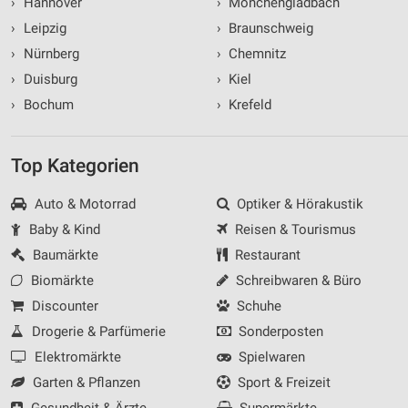
›
Hannover
›
Mönchengladbach
›
Leipzig
›
Braunschweig
›
Nürnberg
›
Chemnitz
›
Duisburg
›
Kiel
›
Bochum
›
Krefeld
Top Kategorien
Auto & Motorrad
Optiker & Hörakustik
Baby & Kind
Reisen & Tourismus
Baumärkte
Restaurant
Biomärkte
Schreibwaren & Büro
Discounter
Schuhe
Drogerie & Parfümerie
Sonderposten
Elektromärkte
Spielwaren
Garten & Pflanzen
Sport & Freizeit
Gesundheit & Ärzte
Supermärkte