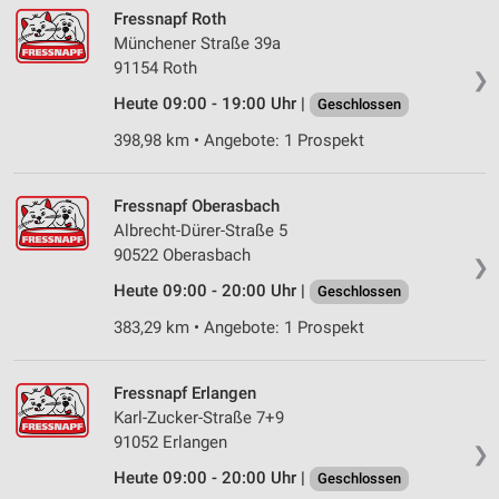
Fressnapf Roth
Verwendung von Profilen zur Auswahl
Münchener Straße 39a
personalisierter Inhalte
91154 Roth
❯
Messung der Werbeleistung
Heute 09:00 - 19:00 Uhr |
Geschlossen
398,98 km • Angebote: 1 Prospekt
Messung der Performance von Inhalten
Analyse von Zielgruppen durch Statistiken oder
Fressnapf Oberasbach
Kombinationen von Daten aus verschiedenen
Albrecht-Dürer-Straße 5
Quellen
90522 Oberasbach
❯
Entwicklung und Verbesserung der Angebote
Heute 09:00 - 20:00 Uhr |
Geschlossen
Verwendung reduzierter Daten zur Auswahl von
383,29 km • Angebote: 1 Prospekt
Inhalten
IAB-Besonderheiten:
Fressnapf Erlangen
Verwendung genauer Standortdaten
Karl-Zucker-Straße 7+9
91052 Erlangen
❯
Geräte anhand von aktiv angeforderten
Informationen identifizieren
Heute 09:00 - 20:00 Uhr |
Geschlossen