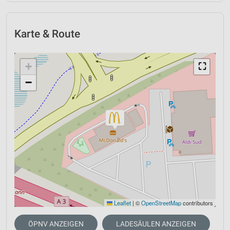
Karte & Route
+
⛶
−
Leaflet
|
©
OpenStreetMap
contributors
ÖPNV ANZEIGEN
LADESÄULEN ANZEIGEN