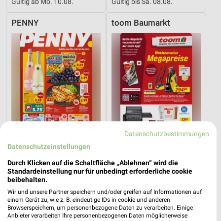
Gültig ab Mo. 10.08.
Gültig bis Sa. 08.08.
PENNY
toom Baumarkt
Datenschutzbestimmungen
Datenschutzeinstellungen
Durch Klicken auf die Schaltfläche „Ablehnen“ wird die
0,7 km
12,8 km
Standardeinstellung nur für unbedingt erforderliche cookie
Angebote ab 03.08.
Angebote ab 01.08.
beibehalten.
Gültig bis Sa. 08.08.
Noch morgen gültig
Wir und unsere Partner speichern und/oder greifen auf Informationen auf
einem Gerät zu, wie z. B. eindeutige IDs in cookie und anderen
Browserspeichern, um personenbezogene Daten zu verarbeiten. Einige
XXXLutz
XXXLutz
Anbieter verarbeiten Ihre personenbezogenen Daten möglicherweise