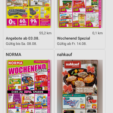
55,2 km
0,1 km
Angebote ab 03.08.
Wochenend Spezial
Gültig bis Sa. 08.08.
Gültig ab Fr. 14.08.
NORMA
nahkauf