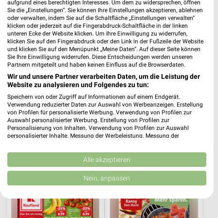
aufgrund eines berechtigten Interesses. Um dem zu widersprechen, öffnen
Sie die „Einstellungen“. Sie können Ihre Einstellungen akzeptieren, ablehnen
oder verwalten, indem Sie auf die Schaltfläche „Einstellungen verwalten“
klicken oder jederzeit auf die Fingerabdruck-Schaltfläche in der linken
unteren Ecke der Website klicken. Um Ihre Einwilligung zu widerrufen,
klicken Sie auf den Fingerabdruck oder den Link in der Fußzeile der Website
und klicken Sie auf den Menüpunkt „Meine Daten“. Auf dieser Seite können
Sie Ihre Einwilligung widerrufen. Diese Entscheidungen werden unseren
Partnern mitgeteilt und haben keinen Einfluss auf die Browserdaten.
Wir und unsere Partner verarbeiten Daten, um die Leistung der
Website zu analysieren und Folgendes zu tun:
Speichern von oder Zugriff auf Informationen auf einem Endgerät.
Verwendung reduzierter Daten zur Auswahl von Werbeanzeigen. Erstellung
von Profilen für personalisierte Werbung. Verwendung von Profilen zur
Auswahl personalisierter Werbung. Erstellung von Profilen zur
Personalisierung von Inhalten. Verwendung von Profilen zur Auswahl
18,9 km
18,9 km
personalisierter Inhalte. Messung der Werbeleistung. Messung der
Performance von Inhalten. Analyse von Zielgruppen durch Statistiken oder
Wohnen Spezial
Dieter Knoll
Kombinationen von Daten aus verschiedenen Quellen. Entwicklung und
Gültig bis Fr. 14.08.
Gültig bis Fr. 14.08.
Verbesserung der Angebote. Verwendung reduzierter Daten zur Auswahl
Alle akzeptieren
von Inhalten.
Daten können außerhalb der Europäischen Union weitergegeben und in die
Kaufland
REWE
Nein, anpassen
USA gesendet werden.
Ihre Einwilligung und die cookie Richtlinie gelten ausschließlich für diese
Website/App.
Partnerliste anzeigen (1 IAB-Anbieter)