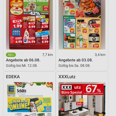
Wir nutzen Ihre Daten für folgende Zwecke:
IAB-Verarbeitungszwecke:
Speichern von oder Zugriff auf Informationen
auf einem Endgerät
Verwendung reduzierter Daten zur Auswahl von
Werbeanzeigen
Erstellung von Profilen für personalisierte
Werbung
7,7 km
3,4 km
Angebote ab 06.08.
Angebote ab 03.08.
Verwendung von Profilen zur Auswahl
Gültig bis Mi. 12.08.
Gültig bis Sa. 08.08.
personalisierter Werbung
EDEKA
XXXLutz
Erstellung von Profilen zur Personalisierung
von Inhalten
Verwendung von Profilen zur Auswahl
personalisierter Inhalte
Messung der Werbeleistung