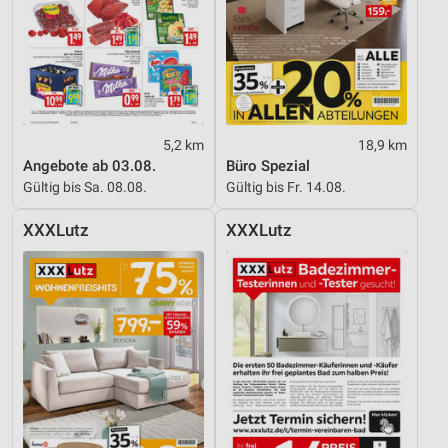
Messung der Performance von Inhalten
Analyse von Zielgruppen durch Statistiken oder
Kombinationen von Daten aus verschiedenen
Quellen
Entwicklung und Verbesserung der Angebote
5,2 km
18,9 km
Angebote ab 03.08.
Büro Spezial
Verwendung reduzierter Daten zur Auswahl von
Gültig bis Sa. 08.08.
Gültig bis Fr. 14.08.
Inhalten
IAB-Besonderheiten:
XXXLutz
XXXLutz
Verwendung genauer Standortdaten
Geräte anhand von aktiv angeforderten
Informationen identifizieren
Nicht-IAB-Verarbeitungszwecke:
Notwendig
Performance