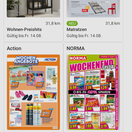
Notwendig
Performance
31,8 km
31,8 km
Funktional
Wohnen-Preishits
Matratzen
Gültig bis Fr. 14.08.
Gültig bis Fr. 14.08.
Werbung
Action
NORMA