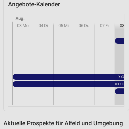
Angebote-Kalender
Aug.
03
Mo
04
Di
05
Mi
06
Do
07
Fr
08
S
XXXLut
XXXLutz 
Aktuelle Prospekte für Alfeld und Umgebung