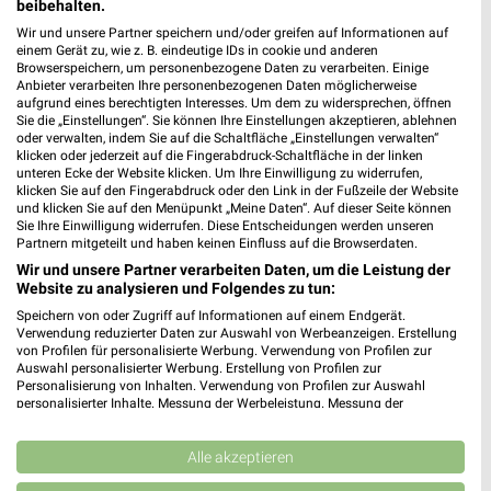
beibehalten.
Wir und unsere Partner speichern und/oder greifen auf Informationen auf
einem Gerät zu, wie z. B. eindeutige IDs in cookie und anderen
Browserspeichern, um personenbezogene Daten zu verarbeiten. Einige
Anbieter verarbeiten Ihre personenbezogenen Daten möglicherweise
aufgrund eines berechtigten Interesses. Um dem zu widersprechen, öffnen
Sie die „Einstellungen“. Sie können Ihre Einstellungen akzeptieren, ablehnen
oder verwalten, indem Sie auf die Schaltfläche „Einstellungen verwalten“
klicken oder jederzeit auf die Fingerabdruck-Schaltfläche in der linken
unteren Ecke der Website klicken. Um Ihre Einwilligung zu widerrufen,
klicken Sie auf den Fingerabdruck oder den Link in der Fußzeile der Website
und klicken Sie auf den Menüpunkt „Meine Daten“. Auf dieser Seite können
Sie Ihre Einwilligung widerrufen. Diese Entscheidungen werden unseren
Partnern mitgeteilt und haben keinen Einfluss auf die Browserdaten.
Wir und unsere Partner verarbeiten Daten, um die Leistung der
Website zu analysieren und Folgendes zu tun:
31,8 km
31,8 km
Speichern von oder Zugriff auf Informationen auf einem Endgerät.
Küchen Preishits!
Gartenmöbel-Abverkauf
Verwendung reduzierter Daten zur Auswahl von Werbeanzeigen. Erstellung
Gültig bis Fr. 21.08.
Gültig bis Fr. 28.08.
von Profilen für personalisierte Werbung. Verwendung von Profilen zur
Auswahl personalisierter Werbung. Erstellung von Profilen zur
Personalisierung von Inhalten. Verwendung von Profilen zur Auswahl
XXXLutz
XXXLutz
personalisierter Inhalte. Messung der Werbeleistung. Messung der
Performance von Inhalten. Analyse von Zielgruppen durch Statistiken oder
Kombinationen von Daten aus verschiedenen Quellen. Entwicklung und
Verbesserung der Angebote. Verwendung reduzierter Daten zur Auswahl
Alle akzeptieren
von Inhalten.