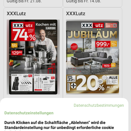
Gültig bis Fr. 21.08.
Gültig bis Fr. 14.08.
XXXLutz
XXXLutz
31,8 km
31,8 km
Datenschutzbestimmungen
Angebote ab 08.08.
Angebote ab 08.08.
Gültig bis Fr. 14.08.
Gültig bis Fr. 14.08.
Datenschutzeinstellungen
Durch Klicken auf die Schaltfläche „Ablehnen“ wird die
XXXLutz
XXXLutz
Standardeinstellung nur für unbedingt erforderliche cookie