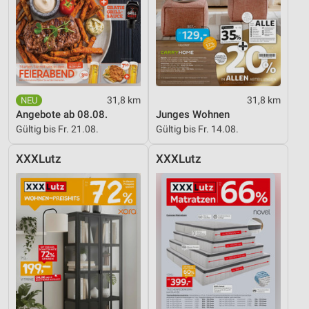
Verwendung von Profilen zur Auswahl
personalisierter Inhalte
Messung der Werbeleistung
Messung der Performance von Inhalten
Analyse von Zielgruppen durch Statistiken oder
31,8 km
31,8 km
Kombinationen von Daten aus verschiedenen
Angebote ab 08.08.
Junges Wohnen
Quellen
Gültig bis Fr. 21.08.
Gültig bis Fr. 14.08.
Entwicklung und Verbesserung der Angebote
XXXLutz
XXXLutz
Verwendung reduzierter Daten zur Auswahl von
Inhalten
IAB-Besonderheiten:
Verwendung genauer Standortdaten
Geräte anhand von aktiv angeforderten
Informationen identifizieren
Nicht-IAB-Verarbeitungszwecke: