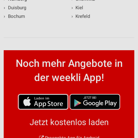
›
Duisburg
›
Kiel
›
Bochum
›
Krefeld
Noch mehr Angebote in
der weekli App!
Jetzt kostenlos laden
Prospekte App für Android