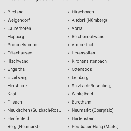
›
Birgland
›
Hirschbach
›
Weigendorf
›
Altdorf (Nürnberg)
›
Lauterhofen
›
Vorra
›
Happurg
›
Reichenschwand
›
Pommelsbrunn
›
Ammerthal
›
Offenhausen
›
Ursensollen
›
Illschwang
›
Kirchensittenbach
›
Engelthal
›
Ottensoos
›
Etzelwang
›
Leinburg
›
Hersbruck
›
Sulzbach-Rosenberg
›
Kastl
›
Winkelhaid
›
Pilsach
›
Burgthann
›
Neukirchen (Sulzbach-Rosenberg)
›
Neumarkt (Oberpfalz)
›
Henfenfeld
›
Hartenstein
›
Berg (Neumarkt)
›
Postbauer-Heng (Markt)