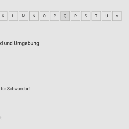
K
L
M
N
O
P
Q
R
S
T
U
V
feld und Umgebung
n für Schwandorf
t