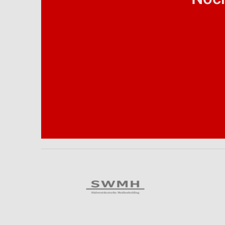
Analyse von Zielgruppen durch Statistiken oder Kombinationen 
Quellen
Entwicklung und Verbesserung der Angebote
Verwendung reduzierter Daten zur Auswahl von Inhalten
IAB-Besonderheiten:
Verwendung genauer Standortdaten
Geräte anhand von aktiv angeforderten Informationen identifizie
Nicht-IAB-Verarbeitungszwecke:
Notwendig
Performance
Funktional
Werbung