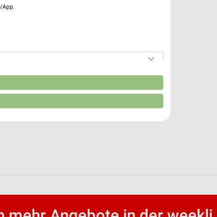
e/App.
n
 mehr Angebote in der weekli