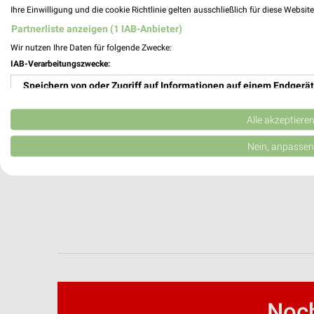
Ihre Einwilligung und die cookie Richtlinie gelten ausschließlich für diese Websit
Partnerliste anzeigen (1 IAB-Anbieter)
Wir nutzen Ihre Daten für folgende Zwecke:
IAB-Verarbeitungszwecke:
Speichern von oder Zugriff auf Informationen auf einem Endgerät
Verwendung reduzierter Daten zur Auswahl von Werbeanzeigen
Alle akzeptiere
Erstellung von Profilen für personalisierte Werbung
Nein, anpassen
Verwendung von Profilen zur Auswahl personalisierter Werbung
Erstellung von Profilen zur Personalisierung von Inhalten
Verwendung von Profilen zur Auswahl personalisierter Inhalte
Messung der Werbeleistung
Messung der Performance von Inhalten
Noch