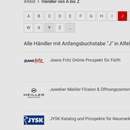
Alfeld
Händler von A bis Z
A
B
C
D
E
F
G
H
I
J
W
X
Y
Z
...
Alle Händler mit Anfangsbuchstabe "J" in Al
Jeans Fritz Online Prospekt für Fürth
Juwelier Meiller Filialen & Öffnungszeite
JYSK Katalog und Prospekte für Neumark