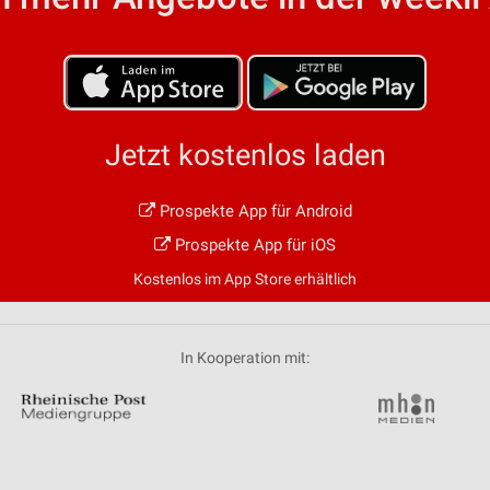
von Daten aus verschiedenen
Jetzt kostenlos laden
Prospekte App für Android
ren
Prospekte App für iOS
Kostenlos im App Store erhältlich
In Kooperation mit: