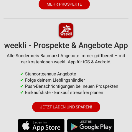
MEHR PROSPEKTE
Erstellung von Profilen zur Personalisierung
von Inhalten
Verwendung von Profilen zur Auswahl
personalisierter Inhalte
Messung der Werbeleistung
weekli - Prospekte & Angebote App
Messung der Performance von Inhalten
Alle Sonderpreis Baumarkt Angebote immer griffbereit – mit
der kostenlosen weekli App für iOS & Android.
Analyse von Zielgruppen durch Statistiken oder
Kombinationen von Daten aus verschiedenen
✔
Standortgenaue Angebote
Quellen
✔
Folge deinem Lieblingshändler
✔
Push-Benachrichtigungen bei neuen Prospekten
Entwicklung und Verbesserung der Angebote
✔
Einkaufsliste - Einkauf stressfrei planen
Verwendung reduzierter Daten zur Auswahl von
Inhalten
JETZT LADEN UND SPAREN!
IAB-Besonderheiten:
Verwendung genauer Standortdaten