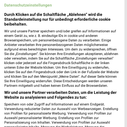
Datenschutzeinstellungen
Durch Klicken auf die Schaltfläche „Ablehnen“ wird die
Standardeinstellung nur für unbedingt erforderliche cookie
beibehalten.
Wir und unsere Partner speichern und/oder greifen auf Informationen auf
einem Gerät zu, wie z. B. eindeutige IDs in cookie und anderen
Browserspeichern, um personenbezogene Daten zu verarbeiten. Einige
Anbieter verarbeiten Ihre personenbezogenen Daten möglicherweise
Sonderpreis Baumarkt Prospekt für
aufgrund eines berechtigten Interesses. Um dem zu widersprechen, öffnen
Sie die „Einstellungen“. Sie können Ihre Einstellungen akzeptieren, ablehnen
Sulzbach-Rosenberg ab Sa. den 15.08.
oder verwalten, indem Sie auf die Schaltfläche „Einstellungen verwalten“
klicken oder jederzeit auf die Fingerabdruck-Schaltfläche in der linken
...da, wo Gutes einfach günstiger ist!
unteren Ecke der Website klicken. Um Ihre Einwilligung zu widerrufen,
klicken Sie auf den Fingerabdruck oder den Link in der Fußzeile der Website
Gültig von 15. Aug. bis 21. Aug.
und klicken Sie auf den Menüpunkt „Meine Daten“. Auf dieser Seite können
Sie Ihre Einwilligung widerrufen. Diese Entscheidungen werden unseren
📅
Kalendereintrag erstellen
Partnern mitgeteilt und haben keinen Einfluss auf die Browserdaten.
Wir und unsere Partner verarbeiten Daten, um die Leistung der
Website zu analysieren und Folgendes zu tun:
Speichern von oder Zugriff auf Informationen auf einem Endgerät.
PROSPEKT BLÄTTERN
Verwendung reduzierter Daten zur Auswahl von Werbeanzeigen. Erstellung
von Profilen für personalisierte Werbung. Verwendung von Profilen zur
Auswahl personalisierter Werbung. Erstellung von Profilen zur
Personalisierung von Inhalten. Verwendung von Profilen zur Auswahl