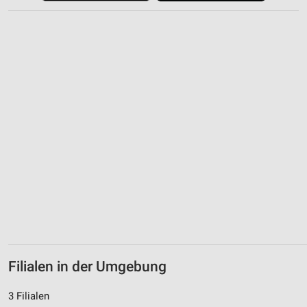
Geräte anhand von aktiv angeforderten
Informationen identifizieren
Nicht-IAB-Verarbeitungszwecke:
Notwendig
Performance
Funktional
Werbung
Filialen in der Umgebung
3 Filialen