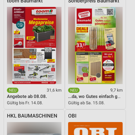
toom Baumarkt
Sonderpreis Baumarkt
Verwendung genauer Standortdaten
Geräte anhand von aktiv angeforderten
Informationen identifizieren
Nicht-IAB-Verarbeitungszwecke:
Notwendig
Performance
Funktional
Werbung
31,6 km
9,7 km
Angebote ab 08.08.
...da, wo Gutes einfach günstiger ist!
Gültig bis Fr. 14.08.
Gültig ab Sa. 15.08.
HKL BAUMASCHINEN
OBI