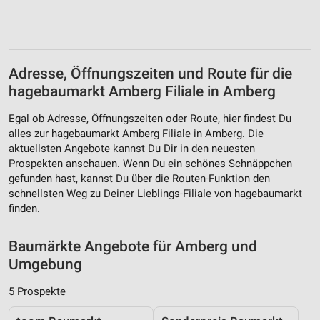
Verwendung von Profilen zur Auswahl
personalisierter Werbung
Erstellung von Profilen zur Personalisierung
von Inhalten
Adresse, Öffnungszeiten und Route für die
Verwendung von Profilen zur Auswahl
hagebaumarkt Amberg Filiale in Amberg
personalisierter Inhalte
Egal ob Adresse, Öffnungszeiten oder Route, hier findest Du
Messung der Werbeleistung
alles zur hagebaumarkt Amberg Filiale in Amberg. Die
aktuellsten Angebote kannst Du Dir in den neuesten
Messung der Performance von Inhalten
Prospekten anschauen. Wenn Du ein schönes Schnäppchen
gefunden hast, kannst Du über die Routen-Funktion den
Analyse von Zielgruppen durch Statistiken oder
schnellsten Weg zu Deiner Lieblings-Filiale von hagebaumarkt
Kombinationen von Daten aus verschiedenen
finden.
Quellen
Entwicklung und Verbesserung der Angebote
Baumärkte Angebote für Amberg und
Umgebung
Verwendung reduzierter Daten zur Auswahl von
Inhalten
5 Prospekte
IAB-Besonderheiten: