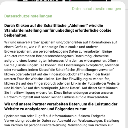
Datenschutzbestimmungen
Datenschutzeinstellungen
Filialen in der Umgebung
Durch Klicken auf die Schaltfläche „Ablehnen“ wird die
Standardeinstellung nur für unbedingt erforderliche cookie
3 Filialen
beibehalten.
Wir und unsere Partner speichern und/oder greifen auf Informationen auf
hagebaumarkt Schwandorf
einem Gerät zu, wie z. B. eindeutige IDs in cookie und anderen
Regensburger Straße 62
Browserspeichern, um personenbezogene Daten zu verarbeiten. Einige
Anbieter verarbeiten Ihre personenbezogenen Daten möglicherweise
92421 Schwandorf
❯
aufgrund eines berechtigten Interesses. Um dem zu widersprechen, öffnen
Sie die „Einstellungen“. Sie können Ihre Einstellungen akzeptieren, ablehnen
Heute
geschlossen
oder verwalten, indem Sie auf die Schaltfläche „Einstellungen verwalten“
klicken oder jederzeit auf die Fingerabdruck-Schaltfläche in der linken
24,32 km
unteren Ecke der Website klicken. Um Ihre Einwilligung zu widerrufen,
klicken Sie auf den Fingerabdruck oder den Link in der Fußzeile der Website
und klicken Sie auf den Menüpunkt „Meine Daten“. Auf dieser Seite können
Sie Ihre Einwilligung widerrufen. Diese Entscheidungen werden unseren
hagebaumarkt Weiden
Partnern mitgeteilt und haben keinen Einfluss auf die Browserdaten.
Leimbergerstraße 77
Wir und unsere Partner verarbeiten Daten, um die Leistung der
92637 Weiden
❯
Website zu analysieren und Folgendes zu tun:
Heute
geschlossen
Speichern von oder Zugriff auf Informationen auf einem Endgerät.
Verwendung reduzierter Daten zur Auswahl von Werbeanzeigen. Erstellung
33,08 km
von Profilen für personalisierte Werbung. Verwendung von Profilen zur