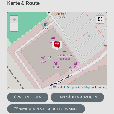
Karte & Route
+
⛶
−
Leaflet
|
©
OpenStreetMap
contributors
ÖPNV ANZEIGEN
LADESÄULEN ANZEIGEN
NAVIGATION MIT GOOGLE/IOS MAPS