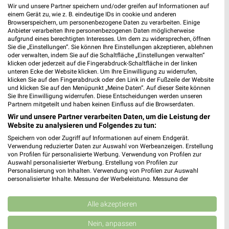
Wir und unsere Partner speichern und/oder greifen auf Informationen auf
einem Gerät zu, wie z. B. eindeutige IDs in cookie und anderen
Browserspeichern, um personenbezogene Daten zu verarbeiten. Einige
Anbieter verarbeiten Ihre personenbezogenen Daten möglicherweise
aufgrund eines berechtigten Interesses. Um dem zu widersprechen, öffnen
Sie die „Einstellungen“. Sie können Ihre Einstellungen akzeptieren, ablehnen
oder verwalten, indem Sie auf die Schaltfläche „Einstellungen verwalten“
klicken oder jederzeit auf die Fingerabdruck-Schaltfläche in der linken
unteren Ecke der Website klicken. Um Ihre Einwilligung zu widerrufen,
klicken Sie auf den Fingerabdruck oder den Link in der Fußzeile der Website
und klicken Sie auf den Menüpunkt „Meine Daten“. Auf dieser Seite können
Sie Ihre Einwilligung widerrufen. Diese Entscheidungen werden unseren
Partnern mitgeteilt und haben keinen Einfluss auf die Browserdaten.
Wir und unsere Partner verarbeiten Daten, um die Leistung der
Website zu analysieren und Folgendes zu tun:
Speichern von oder Zugriff auf Informationen auf einem Endgerät.
Verwendung reduzierter Daten zur Auswahl von Werbeanzeigen. Erstellung
von Profilen für personalisierte Werbung. Verwendung von Profilen zur
Auswahl personalisierter Werbung. Erstellung von Profilen zur
MEHR PROSPEKTE
Personalisierung von Inhalten. Verwendung von Profilen zur Auswahl
personalisierter Inhalte. Messung der Werbeleistung. Messung der
Performance von Inhalten. Analyse von Zielgruppen durch Statistiken oder
Kombinationen von Daten aus verschiedenen Quellen. Entwicklung und
Verbesserung der Angebote. Verwendung reduzierter Daten zur Auswahl
Alle akzeptieren
von Inhalten.
Daten können außerhalb der Europäischen Union weitergegeben und in die
Nein, anpassen
USA gesendet werden.