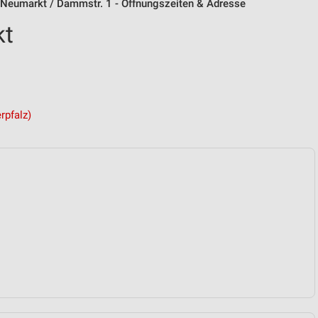
Neumarkt / Dammstr. 1 - Öffnungszeiten & Adresse
kt
rpfalz)