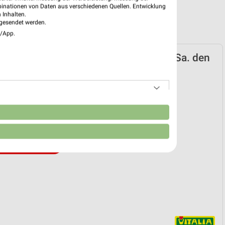
binationen von Daten aus verschiedenen Quellen. Entwicklung
 Inhalten.
gesendet werden.
e/App.
 Prospekt für Neumarkt (Oberpfalz) ab Sa. den
2026
 01. Aug. bis 31. Aug.
n
reintrag erstellen
EKT BLÄTTERN