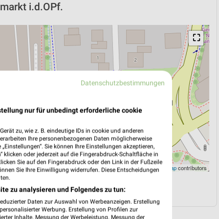
umarkt i.d.OPf.
⛶
Datenschutzbestimmungen
tellung nur für unbedingt erforderliche cookie
erät zu, wie z. B. eindeutige IDs in cookie und anderen
verarbeiten Ihre personenbezogenen Daten möglicherweise
„Einstellungen“. Sie können Ihre Einstellungen akzeptieren,
 klicken oder jederzeit auf die Fingerabdruck-Schaltfläche in
klicken Sie auf den Fingerabdruck oder den Link in der Fußzeile
Leaflet
|
©
OpenStreetMap
contributors
önnen Sie Ihre Einwilligung widerrufen. Diese Entscheidungen
ten.
N
NAVIGATION MIT GOOGLE/IOS MAPS
ite zu analysieren und Folgendes zu tun:
reduzierter Daten zur Auswahl von Werbeanzeigen. Erstellung
ersonalisierter Werbung. Erstellung von Profilen zur
ierter Inhalte. Messung der Werbeleistung. Messung der