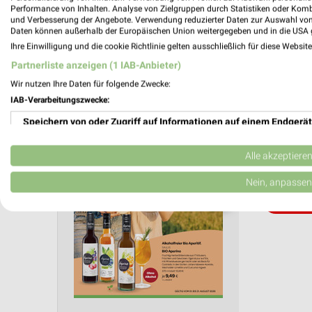
Aktuelle Angebote in dieser Filiale
Performance von Inhalten. Analyse von Zielgruppen durch Statistiken oder Kom
und Verbesserung der Angebote. Verwendung reduzierter Daten zur Auswahl von
Anzahl Prospekte: 1
Daten können außerhalb der Europäischen Union weitergegeben und in die USA 
Letztes Prospektupdate: vor 8 Tagen
Ihre Einwilligung und die cookie Richtlinie gelten ausschließlich für diese Websit
Partnerliste anzeigen (1 IAB-Anbieter)
Vitalia
Wir nutzen Ihre Daten für folgende Zwecke:
01.08.
IAB-Verarbeitungszwecke:
August 
Speichern von oder Zugriff auf Informationen auf einem Endgerät
Gültig von
Verwendung reduzierter Daten zur Auswahl von Werbeanzeigen
Alle akzeptiere
📅
Kalende
Erstellung von Profilen für personalisierte Werbung
Nein, anpassen
❯
PROSP
Verwendung von Profilen zur Auswahl personalisierter Werbung
Erstellung von Profilen zur Personalisierung von Inhalten
Verwendung von Profilen zur Auswahl personalisierter Inhalte
Messung der Werbeleistung