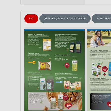
Messung der Performance von Inhalten
Analyse von Zielgruppen durch Statistiken oder Kombinationen 
Quellen
BIO
AKTIONEN, RABATTE & GUTSCHEINE
SOMMER & 
Entwicklung und Verbesserung der Angebote
Verwendung reduzierter Daten zur Auswahl von Inhalten
IAB-Besonderheiten:
Verwendung genauer Standortdaten
Geräte anhand von aktiv angeforderten Informationen identifizie
Nicht-IAB-Verarbeitungszwecke:
Notwendig
Performance
Funktional
Werbung