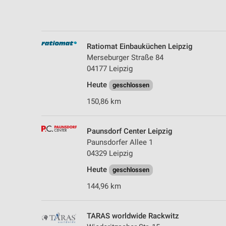
Messung der Performance von Inhalten
Analyse von Zielgruppen durch Statistiken oder Kombinationen 
Quellen
Ratiomat Einbauküchen Leipzig
Entwicklung und Verbesserung der Angebote
Merseburger Straße 84
04177 Leipzig
Verwendung reduzierter Daten zur Auswahl von Inhalten
Heute
geschlossen
IAB-Besonderheiten:
150,86 km
Verwendung genauer Standortdaten
Geräte anhand von aktiv angeforderten Informationen identifizie
Paunsdorf Center Leipzig
Paunsdorfer Allee 1
Nicht-IAB-Verarbeitungszwecke:
04329 Leipzig
Notwendig
Heute
geschlossen
Performance
144,96 km
Funktional
TARAS worldwide Rackwitz
Werbung