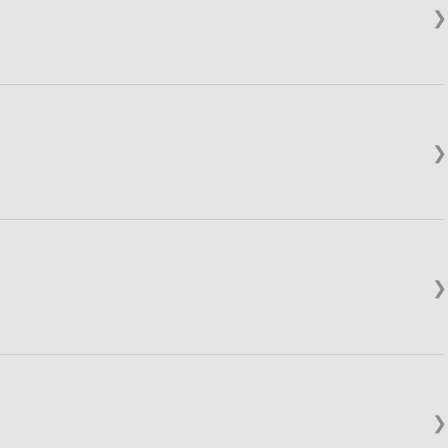
❯
❯
❯
❯