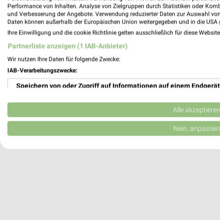
149,53 km
Performance von Inhalten. Analyse von Zielgruppen durch Statistiken oder Kom
und Verbesserung der Angebote. Verwendung reduzierter Daten zur Auswahl von
Daten können außerhalb der Europäischen Union weitergegeben und in die USA 
Ihre Einwilligung und die cookie Richtlinie gelten ausschließlich für diese Websit
Werner Wohnbau Leipzig
Kohlgartenstr. 15
Partnerliste anzeigen (1 IAB-Anbieter)
04315 Leipzig
Wir nutzen Ihre Daten für folgende Zwecke:
IAB-Verarbeitungszwecke:
147,99 km
Speichern von oder Zugriff auf Informationen auf einem Endgerät
Verwendung reduzierter Daten zur Auswahl von Werbeanzeigen
Alle akzeptiere
Erstellung von Profilen für personalisierte Werbung
Nein, anpassen
Verwendung von Profilen zur Auswahl personalisierter Werbung
Erstellung von Profilen zur Personalisierung von Inhalten
Verwendung von Profilen zur Auswahl personalisierter Inhalte
Messung der Werbeleistung