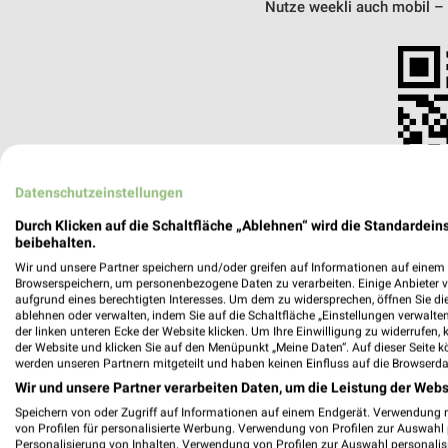
Nutze weekli auch mobil –
Datenschutzeinstellungen
Durch Klicken auf die Schaltfläche „Ablehnen“ wird die Standardeins
beibehalten.
Wir und unsere Partner speichern und/oder greifen auf Informationen auf einem G
Browserspeichern, um personenbezogene Daten zu verarbeiten. Einige Anbieter 
aufgrund eines berechtigten Interesses. Um dem zu widersprechen, öffnen Sie die 
ablehnen oder verwalten, indem Sie auf die Schaltfläche „Einstellungen verwalten“
der linken unteren Ecke der Website klicken. Um Ihre Einwilligung zu widerrufen, 
der Website und klicken Sie auf den Menüpunkt „Meine Daten“. Auf dieser Seite k
Ratiomat Einbauküchen Leipzig
werden unseren Partnern mitgeteilt und haben keinen Einfluss auf die Browserda
Friedrich-Ebert-Straße 61
Wir und unsere Partner verarbeiten Daten, um die Leistung der Webs
04109 Leipzig
Speichern von oder Zugriff auf Informationen auf einem Endgerät. Verwendung 
Heute
geschlossen
von Profilen für personalisierte Werbung. Verwendung von Profilen zur Auswahl p
Personalisierung von Inhalten. Verwendung von Profilen zur Auswahl personalis