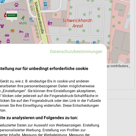
Datenschutzbestimmungen
Leaflet
|
©
OpenStreetMap
contributors
tellung nur für unbedingt erforderliche cookie
N
NAVIGATION MIT GOOGLE/IOS MAPS
erät zu, wie z. B. eindeutige IDs in cookie und anderen
verarbeiten Ihre personenbezogenen Daten möglicherweise
„Einstellungen“. Sie können Ihre Einstellungen akzeptieren,
 klicken oder jederzeit auf die Fingerabdruck-Schaltfläche in
klicken Sie auf den Fingerabdruck oder den Link in der Fußzeile
önnen Sie Ihre Einwilligung widerrufen. Diese Entscheidungen
ten.
ite zu analysieren und Folgendes zu tun:
reduzierter Daten zur Auswahl von Werbeanzeigen. Erstellung
ersonalisierter Werbung. Erstellung von Profilen zur
ierter Inhalte. Messung der Werbeleistung. Messung der