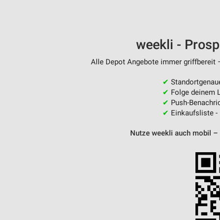
Messung der Performance von Inhalten
Analyse von Zielgruppen durch Statistiken oder Kombinationen 
Quellen
weekli - Pros
Entwicklung und Verbesserung der Angebote
Alle Depot Angebote immer griffbereit 
Verwendung reduzierter Daten zur Auswahl von Inhalten
✔
Standortgenau
✔
Folge deinem L
IAB-Besonderheiten:
✔
Push-Benachric
Verwendung genauer Standortdaten
✔
Einkaufsliste -
Geräte anhand von aktiv angeforderten Informationen identifizie
Nutze weekli auch mobil –
Nicht-IAB-Verarbeitungszwecke:
Notwendig
Performance
Funktional
Werbung