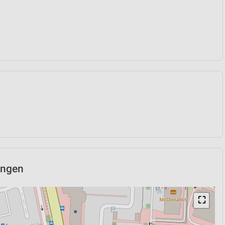
bingen
⛶