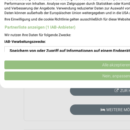
Performance von Inhalten. Analyse von Zielgruppen durch Statistiken oder Kom
und Verbesserung der Angebote. Verwendung reduzierter Daten zur Auswahl von
Daten können außerhalb der Europäischen Union weitergegeben und in die USA 
Ihre Einwilligung und die cookie Richtlinie gelten ausschließlich für diese Websit
Partnerliste anzeigen (1 IAB-Anbieter)
Wir nutzen Ihre Daten für folgende Zwecke:
IAB-Verarbeitungszwecke:
Speichern von oder Zugriff auf Informationen auf einem Endgerät
Verwendung reduzierter Daten zur Auswahl von Werbeanzeigen
Alle akzeptiere
Aktuell kein
Erstellung von Profilen für personalisierte Werbung
Nein, anpassen
Verwendung von Profilen zur Auswahl personalisierter Werbung
ZUR 
Erstellung von Profilen zur Personalisierung von Inhalten
WEITERE M
Verwendung von Profilen zur Auswahl personalisierter Inhalte
Messung der Werbeleistung