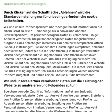
Datenschutzeinstellungen
Durch Klicken auf die Schaltfläche „Ablehnen“ wird die
Standardeinstellung nur für unbedingt erforderliche cookie
beibehalten.
Wir und unsere Partner speichern und/oder greifen auf Informationen auf
einem Gerät zu, wie z. B. eindeutige IDs in cookie und anderen
Browserspeichern, um personenbezogene Daten zu verarbeiten. Einige
Anbieter verarbeiten Ihre personenbezogenen Daten möglicherweise
aufgrund eines berechtigten Interesses. Um dem zu widersprechen, öffnen
2,9 km
2,9 km
Sie die „Einstellungen“. Sie können Ihre Einstellungen akzeptieren, ablehnen
oder verwalten, indem Sie auf die Schaltfläche „Einstellungen verwalten“
Marken für Profis
Monats-Menü August 2026
klicken oder jederzeit auf die Fingerabdruck-Schaltfläche in der linken
Noch morgen gültig
Gültig bis Mo. 31.08.
unteren Ecke der Website klicken. Um Ihre Einwilligung zu widerrufen,
klicken Sie auf den Fingerabdruck oder den Link in der Fußzeile der Website
und klicken Sie auf den Menüpunkt „Meine Daten“. Auf dieser Seite können
GALERIA Markthalle
GALERIA Markthalle
Sie Ihre Einwilligung widerrufen. Diese Entscheidungen werden unseren
Partnern mitgeteilt und haben keinen Einfluss auf die Browserdaten.
Wir und unsere Partner verarbeiten Daten, um die Leistung der
Website zu analysieren und Folgendes zu tun:
Speichern von oder Zugriff auf Informationen auf einem Endgerät.
Verwendung reduzierter Daten zur Auswahl von Werbeanzeigen. Erstellung
von Profilen für personalisierte Werbung. Verwendung von Profilen zur
Auswahl personalisierter Werbung. Erstellung von Profilen zur
Personalisierung von Inhalten. Verwendung von Profilen zur Auswahl
personalisierter Inhalte. Messung der Werbeleistung. Messung der