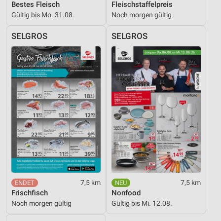
Bestes Fleisch
Fleischstaffelpreis
Geräte anhand von aktiv angeforderten
Informationen identifizieren
Gültig bis Mo. 31.08.
Noch morgen gültig
Nicht-IAB-Verarbeitungszwecke:
SELGROS
SELGROS
Notwendig
Performance
Funktional
Werbung
7,5 km
7,5 km
Frischfisch
Nonfood
Noch morgen gültig
Gültig bis Mi. 12.08.