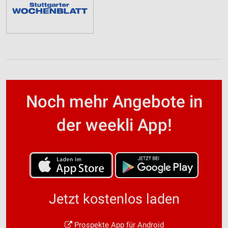
Noch mehr Angebote in
der weekli App!
Jetzt kostenlos laden
Prospekte App für Android