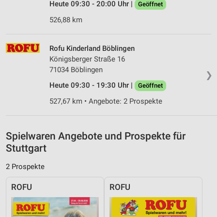
Heute 09:30 - 20:00 Uhr |
Geöffnet
Verwendung reduzierter Daten zur Auswahl von
526,88 km
Inhalten
IAB-Besonderheiten:
Rofu Kinderland Böblingen
Verwendung genauer Standortdaten
Königsberger Straße 16
71034 Böblingen
❯
Geräte anhand von aktiv angeforderten
Informationen identifizieren
Heute 09:30 - 19:30 Uhr |
Geöffnet
Nicht-IAB-Verarbeitungszwecke:
527,67 km • Angebote: 2 Prospekte
Notwendig
Performance
Spielwaren Angebote und Prospekte für
Stuttgart
Funktional
2 Prospekte
Werbung
ROFU
ROFU