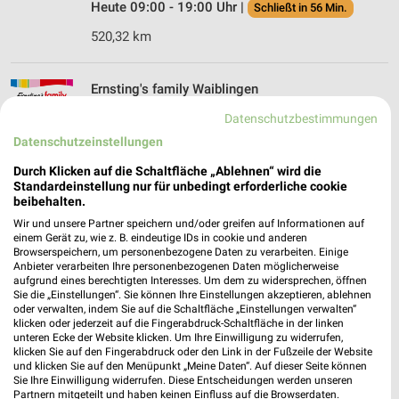
Heute 09:00 - 19:00 Uhr |
Schließt in 56 Min.
520,32 km
Ernsting's family Waiblingen
Ruhrstr. 5
Datenschutzbestimmungen
71332 Waiblingen
❯
Datenschutzeinstellungen
Heute 09:00 - 20:00 Uhr |
Geöffnet
Durch Klicken auf die Schaltfläche „Ablehnen“ wird die
503,01 km
Standardeinstellung nur für unbedingt erforderliche cookie
beibehalten.
Wir und unsere Partner speichern und/oder greifen auf Informationen auf
Ernsting's family Esslingen am Neckar
einem Gerät zu, wie z. B. eindeutige IDs in cookie und anderen
Browserspeichern, um personenbezogene Daten zu verarbeiten. Einige
Pliensaustraße 46
Anbieter verarbeiten Ihre personenbezogenen Daten möglicherweise
73728 Esslingen am Neckar
aufgrund eines berechtigten Interesses. Um dem zu widersprechen, öffnen
❯
Sie die „Einstellungen“. Sie können Ihre Einstellungen akzeptieren, ablehnen
Heute 09:00 - 19:00 Uhr |
Schließt in 56 Min.
oder verwalten, indem Sie auf die Schaltfläche „Einstellungen verwalten“
klicken oder jederzeit auf die Fingerabdruck-Schaltfläche in der linken
510,19 km
unteren Ecke der Website klicken. Um Ihre Einwilligung zu widerrufen,
klicken Sie auf den Fingerabdruck oder den Link in der Fußzeile der Website
und klicken Sie auf den Menüpunkt „Meine Daten“. Auf dieser Seite können
Sie Ihre Einwilligung widerrufen. Diese Entscheidungen werden unseren
Rofu Kinderland Leonberg
Partnern mitgeteilt und haben keinen Einfluss auf die Browserdaten.