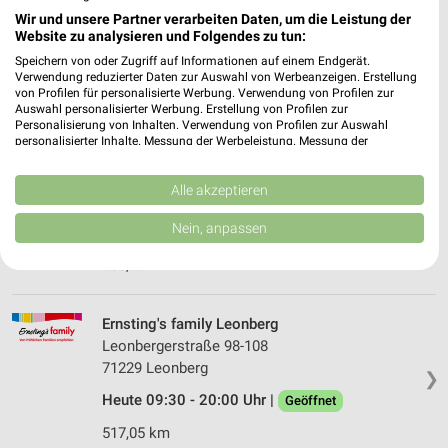
Seeäckerstraße 5
Wir und unsere Partner verarbeiten Daten, um die Leistung der
71229 Leonberg
Website zu analysieren und Folgendes zu tun:
❯
Speichern von oder Zugriff auf Informationen auf einem Endgerät.
Heute 09:30 - 19:00 Uhr |
Schließt in 56 Min.
Verwendung reduzierter Daten zur Auswahl von Werbeanzeigen. Erstellung
von Profilen für personalisierte Werbung. Verwendung von Profilen zur
517,49 km • Angebote: 2 Prospekte
Auswahl personalisierter Werbung. Erstellung von Profilen zur
Personalisierung von Inhalten. Verwendung von Profilen zur Auswahl
personalisierter Inhalte. Messung der Werbeleistung. Messung der
Ernsting's family Waiblingen
Performance von Inhalten. Analyse von Zielgruppen durch Statistiken oder
Kombinationen von Daten aus verschiedenen Quellen. Entwicklung und
Lange Straße 36
Verbesserung der Angebote. Verwendung reduzierter Daten zur Auswahl
Alle akzeptieren
71332 Waiblingen
von Inhalten.
❯
Daten können außerhalb der Europäischen Union weitergegeben und in die
Nein, anpassen
Heute 09:00 - 19:00 Uhr |
Schließt in 56 Min.
USA gesendet werden.
Ihre Einwilligung und die cookie Richtlinie gelten ausschließlich für diese
500,98 km
Website/App.
Partnerliste anzeigen (1 IAB-Anbieter)
Ernsting's family Leonberg
Wir nutzen Ihre Daten für folgende Zwecke:
Leonbergerstraße 98-108
IAB-Verarbeitungszwecke:
71229 Leonberg
❯
Speichern von oder Zugriff auf Informationen
auf einem Endgerät
Heute 09:30 - 20:00 Uhr |
Geöffnet
517,05 km
Verwendung reduzierter Daten zur Auswahl von