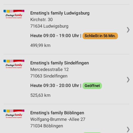
Werbeanzeigen
Ernsting's family Ludwigsburg
Erstellung von Profilen für personalisierte
Kirchstr. 30
Werbung
71634 Ludwigsburg
❯
Verwendung von Profilen zur Auswahl
Heute 09:00 - 19:00 Uhr |
Schließt in 56 Min.
personalisierter Werbung
499,99 km
Erstellung von Profilen zur Personalisierung
von Inhalten
Ernsting's family Sindelfingen
Verwendung von Profilen zur Auswahl
Mercedesstraße 12
personalisierter Inhalte
71063 Sindelfingen
❯
Messung der Werbeleistung
Heute 09:30 - 20:00 Uhr |
Geöffnet
525,63 km
Messung der Performance von Inhalten
Analyse von Zielgruppen durch Statistiken oder
Ernsting's family Böblingen
Kombinationen von Daten aus verschiedenen
Quellen
Wolfgang-Brumme -Allee 27
71034 Böblingen
❯
Entwicklung und Verbesserung der Angebote