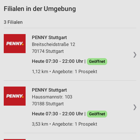
Erstellung von Profilen zur Personalisierung
Filialen in der Umgebung
von Inhalten
Verwendung von Profilen zur Auswahl
3 Filialen
personalisierter Inhalte
PENNY Stuttgart
Messung der Werbeleistung
Breitscheidstraße 12
70174 Stuttgart
Messung der Performance von Inhalten
❯
Heute 07:30 - 22:00 Uhr |
Geöffnet
Analyse von Zielgruppen durch Statistiken oder
Kombinationen von Daten aus verschiedenen
1,12 km • Angebote: 1 Prospekt
Quellen
Entwicklung und Verbesserung der Angebote
PENNY Stuttgart
Haussmannstr. 103
Verwendung reduzierter Daten zur Auswahl von
70188 Stuttgart
❯
Inhalten
Heute 07:30 - 22:00 Uhr |
Geöffnet
IAB-Besonderheiten:
3,53 km • Angebote: 1 Prospekt
Verwendung genauer Standortdaten
Geräte anhand von aktiv angeforderten