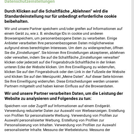
Datenschutzeinstellungen
Durch Klicken auf die Schaltfläche „Ablehnen“ wird die
Standardeinstellung nur für unbedingt erforderliche cookie
beibehalten.
Wir und unsere Partner speichern und/oder greifen auf Informationen auf
MEHR PROSPEKTE
einem Gerät zu, wie z. B. eindeutige IDs in cookie und anderen
Browserspeichern, um personenbezogene Daten zu verarbeiten. Einige
Anbieter verarbeiten Ihre personenbezogenen Daten möglicherweise
aufgrund eines berechtigten Interesses. Um dem zu widersprechen, öffnen
Sie die „Einstellungen“. Sie können Ihre Einstellungen akzeptieren, ablehnen
oder verwalten, indem Sie auf die Schaltfläche „Einstellungen verwalten“
klicken oder jederzeit auf die Fingerabdruck-Schaltfläche in der linken
unteren Ecke der Website klicken. Um Ihre Einwilligung zu widerrufen,
weekli - Prospekte & Angebote App
klicken Sie auf den Fingerabdruck oder den Link in der Fußzeile der Website
und klicken Sie auf den Menüpunkt „Meine Daten“. Auf dieser Seite können
Sie Ihre Einwilligung widerrufen. Diese Entscheidungen werden unseren
Alle PENNY Angebote immer griffbereit – mit der kostenlosen
Partnern mitgeteilt und haben keinen Einfluss auf die Browserdaten.
weekli App für iOS & Android.
Wir und unsere Partner verarbeiten Daten, um die Leistung der
Website zu analysieren und Folgendes zu tun:
✔
Standortgenaue Angebote
Speichern von oder Zugriff auf Informationen auf einem Endgerät.
✔
Folge deinem Lieblingshändler
Verwendung reduzierter Daten zur Auswahl von Werbeanzeigen. Erstellung
✔
Push-Benachrichtigungen bei neuen Prospekten
von Profilen für personalisierte Werbung. Verwendung von Profilen zur
✔
Einkaufsliste - Einkauf stressfrei planen
Auswahl personalisierter Werbung. Erstellung von Profilen zur
Personalisierung von Inhalten. Verwendung von Profilen zur Auswahl
personalisierter Inhalte. Messung der Werbeleistung. Messung der