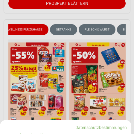
PROSPEKT BLÄTTERN
WELLNESS FÜR ZUHAUSE
GETRÄNKE
FLEISCH & WURST
BIER
Datenschutzbestimmungen