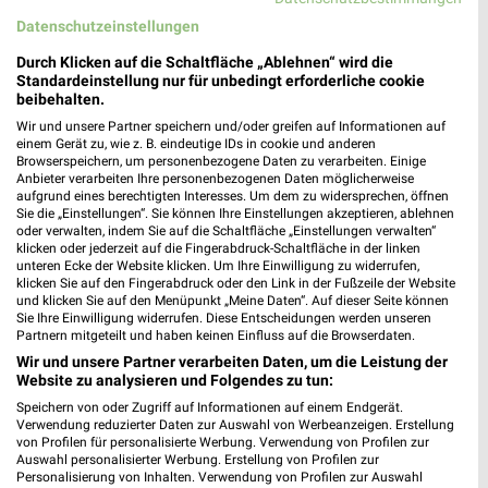
Datenschutzeinstellungen
Jetzt alle "Geschenkideen für Ihn" Themen entdecken!
Durch Klicken auf die Schaltfläche „Ablehnen“ wird die
Standardeinstellung nur für unbedingt erforderliche cookie
beibehalten.
Wir und unsere Partner speichern und/oder greifen auf Informationen auf
einem Gerät zu, wie z. B. eindeutige IDs in cookie und anderen
MEHR PROSPEKTE
Browserspeichern, um personenbezogene Daten zu verarbeiten. Einige
Anbieter verarbeiten Ihre personenbezogenen Daten möglicherweise
aufgrund eines berechtigten Interesses. Um dem zu widersprechen, öffnen
Sie die „Einstellungen“. Sie können Ihre Einstellungen akzeptieren, ablehnen
oder verwalten, indem Sie auf die Schaltfläche „Einstellungen verwalten“
klicken oder jederzeit auf die Fingerabdruck-Schaltfläche in der linken
unteren Ecke der Website klicken. Um Ihre Einwilligung zu widerrufen,
klicken Sie auf den Fingerabdruck oder den Link in der Fußzeile der Website
weekli - Prospekte & Angebote App
und klicken Sie auf den Menüpunkt „Meine Daten“. Auf dieser Seite können
Sie Ihre Einwilligung widerrufen. Diese Entscheidungen werden unseren
Partnern mitgeteilt und haben keinen Einfluss auf die Browserdaten.
Alle Action Angebote immer griffbereit – mit der kostenlosen
Wir und unsere Partner verarbeiten Daten, um die Leistung der
weekli App für iOS & Android.
Website zu analysieren und Folgendes zu tun:
Speichern von oder Zugriff auf Informationen auf einem Endgerät.
✔
Standortgenaue Angebote
Verwendung reduzierter Daten zur Auswahl von Werbeanzeigen. Erstellung
✔
Folge deinem Lieblingshändler
von Profilen für personalisierte Werbung. Verwendung von Profilen zur
✔
Push-Benachrichtigungen bei neuen Prospekten
Auswahl personalisierter Werbung. Erstellung von Profilen zur
Personalisierung von Inhalten. Verwendung von Profilen zur Auswahl
✔
Einkaufsliste - Einkauf stressfrei planen