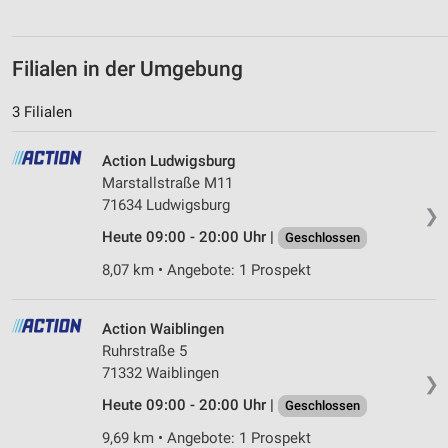
Erstellung von Profilen zur Personalisierung
von Inhalten
Filialen in der Umgebung
Verwendung von Profilen zur Auswahl
personalisierter Inhalte
3 Filialen
Messung der Werbeleistung
Action Ludwigsburg
Marstallstraße M11
Messung der Performance von Inhalten
71634 Ludwigsburg
❯
Analyse von Zielgruppen durch Statistiken oder
Heute 09:00 - 20:00 Uhr |
Geschlossen
Kombinationen von Daten aus verschiedenen
Quellen
8,07 km • Angebote: 1 Prospekt
Entwicklung und Verbesserung der Angebote
Action Waiblingen
Verwendung reduzierter Daten zur Auswahl von
Ruhrstraße 5
Inhalten
71332 Waiblingen
❯
IAB-Besonderheiten:
Heute 09:00 - 20:00 Uhr |
Geschlossen
Verwendung genauer Standortdaten
9,69 km • Angebote: 1 Prospekt