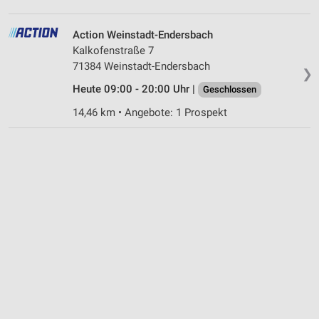
Geräte anhand von aktiv angeforderten
Informationen identifizieren
Action Weinstadt-Endersbach
Nicht-IAB-Verarbeitungszwecke:
Kalkofenstraße 7
71384 Weinstadt-Endersbach
Notwendig
❯
Heute 09:00 - 20:00 Uhr |
Geschlossen
Performance
14,46 km • Angebote: 1 Prospekt
Funktional
Werbung