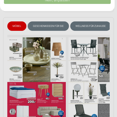
USA gesendet werden.
PROSPEKT BLÄTTERN
Ihre Einwilligung und die cookie Richtlinie gelten ausschließlich für diese
Website/App.
Partnerliste anzeigen (1 IAB-Anbieter)
Wir nutzen Ihre Daten für folgende Zwecke:
MÖBEL
GESCHENKIDEEN FÜR SIE
WELLNESS FÜR ZUHAUSE
IAB-Verarbeitungszwecke:
Speichern von oder Zugriff auf Informationen
auf einem Endgerät
Verwendung reduzierter Daten zur Auswahl von
Werbeanzeigen
Erstellung von Profilen für personalisierte
Werbung
Verwendung von Profilen zur Auswahl
personalisierter Werbung
Erstellung von Profilen zur Personalisierung
von Inhalten
Verwendung von Profilen zur Auswahl