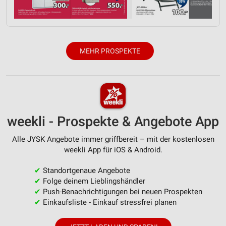
personalisierter Inhalte
Messung der Werbeleistung
Messung der Performance von Inhalten
MEHR PROSPEKTE
Analyse von Zielgruppen durch Statistiken oder
Kombinationen von Daten aus verschiedenen
Quellen
Entwicklung und Verbesserung der Angebote
weekli - Prospekte & Angebote App
Verwendung reduzierter Daten zur Auswahl von
Inhalten
Alle JYSK Angebote immer griffbereit – mit der kostenlosen
weekli App für iOS & Android.
IAB-Besonderheiten:
Verwendung genauer Standortdaten
✔
Standortgenaue Angebote
✔
Folge deinem Lieblingshändler
Geräte anhand von aktiv angeforderten
✔
Push-Benachrichtigungen bei neuen Prospekten
Informationen identifizieren
✔
Einkaufsliste - Einkauf stressfrei planen
Nicht-IAB-Verarbeitungszwecke: