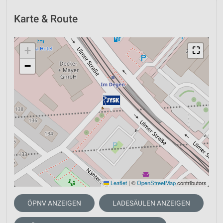
Karte & Route
+
⛶
−
Leaflet
|
©
OpenStreetMap
contributors
ÖPNV ANZEIGEN
LADESÄULEN ANZEIGEN