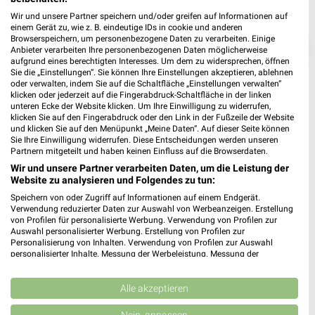
Wir und unsere Partner speichern und/oder greifen auf Informationen auf
einem Gerät zu, wie z. B. eindeutige IDs in cookie und anderen
Browserspeichern, um personenbezogene Daten zu verarbeiten. Einige
❯
Anbieter verarbeiten Ihre personenbezogenen Daten möglicherweise
aufgrund eines berechtigten Interesses. Um dem zu widersprechen, öffnen
Sie die „Einstellungen“. Sie können Ihre Einstellungen akzeptieren, ablehnen
oder verwalten, indem Sie auf die Schaltfläche „Einstellungen verwalten“
klicken oder jederzeit auf die Fingerabdruck-Schaltfläche in der linken
unteren Ecke der Website klicken. Um Ihre Einwilligung zu widerrufen,
klicken Sie auf den Fingerabdruck oder den Link in der Fußzeile der Website
und klicken Sie auf den Menüpunkt „Meine Daten“. Auf dieser Seite können
Sie Ihre Einwilligung widerrufen. Diese Entscheidungen werden unseren
Partnern mitgeteilt und haben keinen Einfluss auf die Browserdaten.
Wir und unsere Partner verarbeiten Daten, um die Leistung der
Website zu analysieren und Folgendes zu tun:
Speichern von oder Zugriff auf Informationen auf einem Endgerät.
JYSK Prospekt für Stuttgart ab So. den
Verwendung reduzierter Daten zur Auswahl von Werbeanzeigen. Erstellung
12.07.
von Profilen für personalisierte Werbung. Verwendung von Profilen zur
Auswahl personalisierter Werbung. Erstellung von Profilen zur
Spare bis zu 70%
Personalisierung von Inhalten. Verwendung von Profilen zur Auswahl
personalisierter Inhalte. Messung der Werbeleistung. Messung der
Gültig von 12. Jul. bis 15. Aug.
Performance von Inhalten. Analyse von Zielgruppen durch Statistiken oder
Kombinationen von Daten aus verschiedenen Quellen. Entwicklung und
📅
Kalendereintrag erstellen
Verbesserung der Angebote. Verwendung reduzierter Daten zur Auswahl
Alle akzeptieren
von Inhalten.
Daten können außerhalb der Europäischen Union weitergegeben und in die
Nein, anpassen