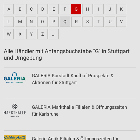
A
B
C
D
E
F
G
H
I
J
K
L
M
N
O
P
Q
R
S
T
U
V
W
X
Y
Z
...
Alle Händler mit Anfangsbuchstabe "G" in Stuttgart
und Umgebung
GALERIA Karstadt Kaufhof Prospekte &
Aktionen für Stuttgart
GALERIA Markthalle Filialen & Öffnungszeiten
für Karlsruhe
Galerie Antik Filialen & Öffnungszeiten für