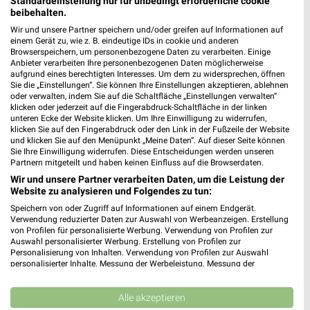
Standardeinstellung nur für unbedingt erforderliche cookie
Globetrotter Filialen & Öffnungszeiten für
beibehalten.
Stuttgart
Wir und unsere Partner speichern und/oder greifen auf Informationen auf
einem Gerät zu, wie z. B. eindeutige IDs in cookie und anderen
Browserspeichern, um personenbezogene Daten zu verarbeiten. Einige
Anbieter verarbeiten Ihre personenbezogenen Daten möglicherweise
aufgrund eines berechtigten Interesses. Um dem zu widersprechen, öffnen
Globus Baumarkt Prospekte & Angebote für
Sie die „Einstellungen“. Sie können Ihre Einstellungen akzeptieren, ablehnen
Kornwestheim
oder verwalten, indem Sie auf die Schaltfläche „Einstellungen verwalten“
klicken oder jederzeit auf die Fingerabdruck-Schaltfläche in der linken
unteren Ecke der Website klicken. Um Ihre Einwilligung zu widerrufen,
klicken Sie auf den Fingerabdruck oder den Link in der Fußzeile der Website
und klicken Sie auf den Menüpunkt „Meine Daten“. Auf dieser Seite können
Godl Hörakustik Filialen & Öffnungszeiten für
Sie Ihre Einwilligung widerrufen. Diese Entscheidungen werden unseren
Stuttgart-Feuerbach
Partnern mitgeteilt und haben keinen Einfluss auf die Browserdaten.
Wir und unsere Partner verarbeiten Daten, um die Leistung der
Website zu analysieren und Folgendes zu tun:
Speichern von oder Zugriff auf Informationen auf einem Endgerät.
Gold- & Pelzankauf Gerlingen Filialen &
Verwendung reduzierter Daten zur Auswahl von Werbeanzeigen. Erstellung
Öffnungszeiten für Gerlingen
von Profilen für personalisierte Werbung. Verwendung von Profilen zur
Auswahl personalisierter Werbung. Erstellung von Profilen zur
Personalisierung von Inhalten. Verwendung von Profilen zur Auswahl
personalisierter Inhalte. Messung der Werbeleistung. Messung der
Performance von Inhalten. Analyse von Zielgruppen durch Statistiken oder
Gold- & Pelzankauf Stuttgart Filialen &
Kombinationen von Daten aus verschiedenen Quellen. Entwicklung und
Verbesserung der Angebote. Verwendung reduzierter Daten zur Auswahl
Alle akzeptieren
Öffnungszeiten für Stuttgart
von Inhalten.