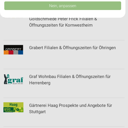
Daten können außerhalb der Europäischen Union weitergegeben und in die
Nein, anpassen
USA gesendet werden.
Ihre Einwilligung und die cookie Richtlinie gelten ausschließlich für diese
Goldschmiede Peter Frick Filialen &
Website/App.
Öffnungszeiten für Kornwestheim
Partnerliste anzeigen (1 IAB-Anbieter)
Wir nutzen Ihre Daten für folgende Zwecke:
IAB-Verarbeitungszwecke:
Grabert Filialen & Öffnungszeiten für Öhringen
Speichern von oder Zugriff auf Informationen
auf einem Endgerät
Verwendung reduzierter Daten zur Auswahl von
Werbeanzeigen
Graf Wohnbau Filialen & Öffnungszeiten für
Herrenberg
Erstellung von Profilen für personalisierte
Werbung
Verwendung von Profilen zur Auswahl
personalisierter Werbung
Gärtnerei Haag Prospekte und Angebote für
Stuttgart
Erstellung von Profilen zur Personalisierung
von Inhalten