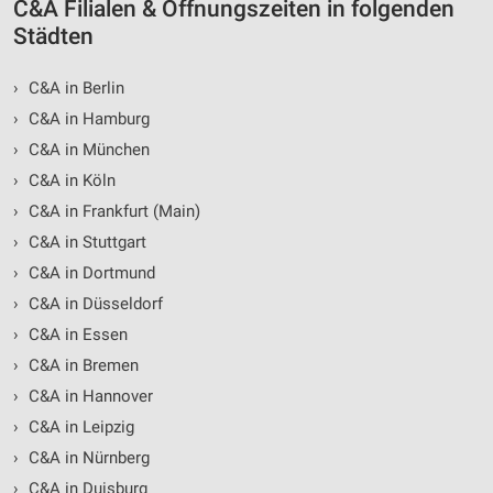
C&A Filialen & Öffnungszeiten in folgenden
Städten
›
C&A in Berlin
›
C&A in Hamburg
›
C&A in München
›
C&A in Köln
›
C&A in Frankfurt (Main)
›
C&A in Stuttgart
›
C&A in Dortmund
›
C&A in Düsseldorf
›
C&A in Essen
›
C&A in Bremen
›
C&A in Hannover
›
C&A in Leipzig
›
C&A in Nürnberg
›
C&A in Duisburg