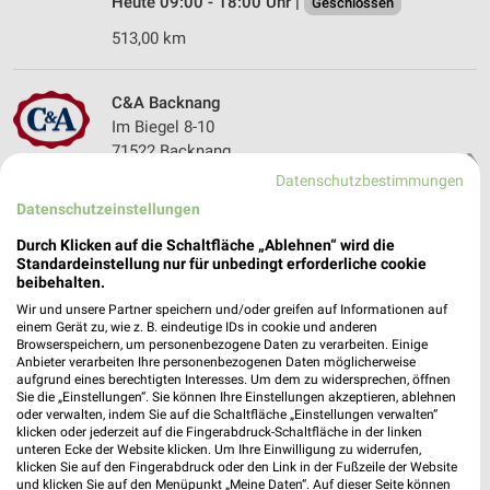
Heute 09:00 - 18:00 Uhr |
Geschlossen
513,00 km
C&A Backnang
Im Biegel 8-10
71522 Backnang
❯
Datenschutzbestimmungen
Heute 09:00 - 19:00 Uhr |
Geschlossen
Datenschutzeinstellungen
485,66 km
Durch Klicken auf die Schaltfläche „Ablehnen“ wird die
Standardeinstellung nur für unbedingt erforderliche cookie
beibehalten.
C&A Reutlingen
Gartenstrasse 27
Wir und unsere Partner speichern und/oder greifen auf Informationen auf
einem Gerät zu, wie z. B. eindeutige IDs in cookie und anderen
72764 Reutlingen
❯
Browserspeichern, um personenbezogene Daten zu verarbeiten. Einige
Anbieter verarbeiten Ihre personenbezogenen Daten möglicherweise
Heute 09:30 - 19:00 Uhr |
Geschlossen
aufgrund eines berechtigten Interesses. Um dem zu widersprechen, öffnen
Sie die „Einstellungen“. Sie können Ihre Einstellungen akzeptieren, ablehnen
536,76 km
oder verwalten, indem Sie auf die Schaltfläche „Einstellungen verwalten“
klicken oder jederzeit auf die Fingerabdruck-Schaltfläche in der linken
unteren Ecke der Website klicken. Um Ihre Einwilligung zu widerrufen,
klicken Sie auf den Fingerabdruck oder den Link in der Fußzeile der Website
C&A Calw
und klicken Sie auf den Menüpunkt „Meine Daten“. Auf dieser Seite können