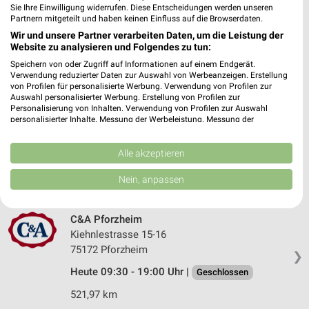
Lederstrasse 41
Sie Ihre Einwilligung widerrufen. Diese Entscheidungen werden unseren
75365 Calw
Partnern mitgeteilt und haben keinen Einfluss auf die Browserdaten.
❯
Wir und unsere Partner verarbeiten Daten, um die Leistung der
Heute 09:30 - 17:00 Uhr |
Geschlossen
Website zu analysieren und Folgendes zu tun:
535,78 km
Speichern von oder Zugriff auf Informationen auf einem Endgerät.
Verwendung reduzierter Daten zur Auswahl von Werbeanzeigen. Erstellung
von Profilen für personalisierte Werbung. Verwendung von Profilen zur
Auswahl personalisierter Werbung. Erstellung von Profilen zur
C&A Göppingen
Personalisierung von Inhalten. Verwendung von Profilen zur Auswahl
Bleichstrasse 13
personalisierter Inhalte. Messung der Werbeleistung. Messung der
Performance von Inhalten. Analyse von Zielgruppen durch Statistiken oder
73033 Göppingen
❯
Kombinationen von Daten aus verschiedenen Quellen. Entwicklung und
Verbesserung der Angebote. Verwendung reduzierter Daten zur Auswahl
Alle akzeptieren
Heute 09:30 - 19:30 Uhr |
Geschlossen
von Inhalten.
Daten können außerhalb der Europäischen Union weitergegeben und in die
500,12 km
Nein, anpassen
USA gesendet werden.
Ihre Einwilligung und die cookie Richtlinie gelten ausschließlich für diese
Website/App.
C&A Pforzheim
Partnerliste anzeigen (1 IAB-Anbieter)
Kiehnlestrasse 15-16
75172 Pforzheim
Wir nutzen Ihre Daten für folgende Zwecke:
❯
IAB-Verarbeitungszwecke:
Heute 09:30 - 19:00 Uhr |
Geschlossen
Speichern von oder Zugriff auf Informationen
521,97 km
auf einem Endgerät