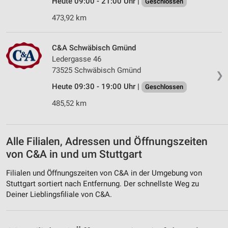
Heute 09:00 - 21:00 Uhr |
Geschlossen
Entwicklung und Verbesserung der Angebote
473,92 km
Verwendung reduzierter Daten zur Auswahl von
Inhalten
C&A Schwäbisch Gmünd
Ledergasse 46
IAB-Besonderheiten:
73525 Schwäbisch Gmünd
Verwendung genauer Standortdaten
❯
Heute 09:30 - 19:00 Uhr |
Geschlossen
Geräte anhand von aktiv angeforderten
485,52 km
Informationen identifizieren
Nicht-IAB-Verarbeitungszwecke:
Notwendig
Alle Filialen, Adressen und Öffnungszeiten
von C&A in und um Stuttgart
Performance
Filialen und Öffnungszeiten von C&A in der Umgebung von
Funktional
Stuttgart sortiert nach Entfernung. Der schnellste Weg zu
Deiner Lieblingsfiliale von C&A.
Werbung