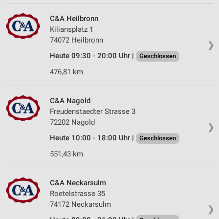
Verwendung reduzierter Daten zur Auswahl von
C&A Heilbronn
Werbeanzeigen
Kiliansplatz 1
74072 Heilbronn
Erstellung von Profilen für personalisierte
❯
Werbung
Heute 09:30 - 20:00 Uhr |
Geschlossen
Verwendung von Profilen zur Auswahl
476,81 km
personalisierter Werbung
Erstellung von Profilen zur Personalisierung
C&A Nagold
von Inhalten
Freudenstaedter Strasse 3
72202 Nagold
Verwendung von Profilen zur Auswahl
❯
personalisierter Inhalte
Heute 10:00 - 18:00 Uhr |
Geschlossen
551,43 km
Messung der Werbeleistung
Messung der Performance von Inhalten
C&A Neckarsulm
Roetelstrasse 35
Analyse von Zielgruppen durch Statistiken oder
Kombinationen von Daten aus verschiedenen
74172 Neckarsulm
❯
Quellen