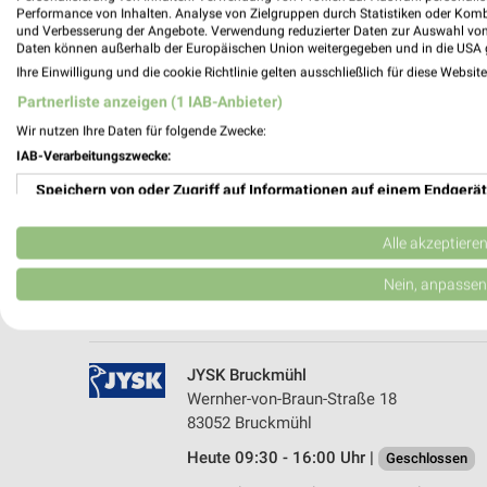
Performance von Inhalten. Analyse von Zielgruppen durch Statistiken oder Kom
und Verbesserung der Angebote. Verwendung reduzierter Daten zur Auswahl von
Daten können außerhalb der Europäischen Union weitergegeben und in die USA 
Ihre Einwilligung und die cookie Richtlinie gelten ausschließlich für diese Websit
Partnerliste anzeigen (1 IAB-Anbieter)
Wir nutzen Ihre Daten für folgende Zwecke:
IAB-Verarbeitungszwecke:
Speichern von oder Zugriff auf Informationen auf einem Endgerät
mömax Rosenheim
Happinger Strasse 87
Verwendung reduzierter Daten zur Auswahl von Werbeanzeigen
83026 Rosenheim
Alle akzeptiere
Heute 09:00 - 18:00 Uhr |
Geschlossen
Erstellung von Profilen für personalisierte Werbung
Nein, anpassen
528,25 km • Angebote: 1 Prospekt
Verwendung von Profilen zur Auswahl personalisierter Werbung
Erstellung von Profilen zur Personalisierung von Inhalten
JYSK Bruckmühl
Wernher-von-Braun-Straße 18
Verwendung von Profilen zur Auswahl personalisierter Inhalte
83052 Bruckmühl
Heute 09:30 - 16:00 Uhr |
Messung der Werbeleistung
Geschlossen