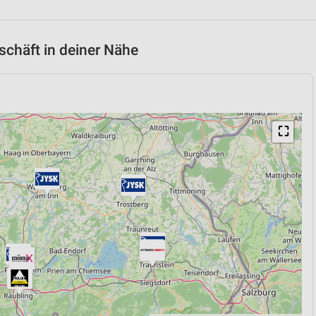
chäft in deiner Nähe
⛶