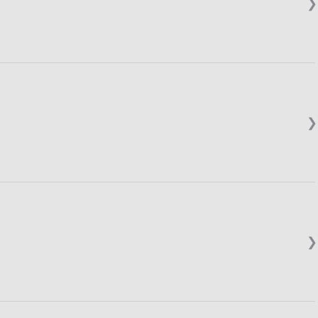
❯
❯
❯