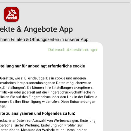
pekte & Angebote App
nen Filialen & Öffnungszeiten in unserer App.
Datenschutzbestimmungen
e Angebote
ieblingshändler
htigungen bei neuen Prospekten
tellung nur für unbedingt erforderliche cookie
 Einkauf stressfrei planen
erät zu, wie z. B. eindeutige IDs in cookie und anderen
 App jetzt laden oder QR-Code scannen.
verarbeiten Ihre personenbezogenen Daten möglicherweise
„Einstellungen“. Sie können Ihre Einstellungen akzeptieren,
 klicken oder jederzeit auf die Fingerabdruck-Schaltfläche in
klicken Sie auf den Fingerabdruck oder den Link in der Fußzeile
önnen Sie Ihre Einwilligung widerrufen. Diese Entscheidungen
ten.
ite zu analysieren und Folgendes zu tun:
reduzierter Daten zur Auswahl von Werbeanzeigen. Erstellung
ersonalisierter Werbung. Erstellung von Profilen zur
ierter Inhalte. Messung der Werbeleistung. Messung der