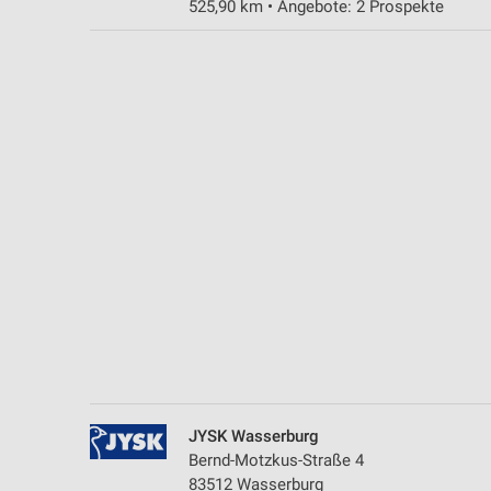
525,90 km • Angebote: 2 Prospekte
Messung der Performance von Inhalten
Analyse von Zielgruppen durch Statistiken oder Kombinationen 
Quellen
Entwicklung und Verbesserung der Angebote
Verwendung reduzierter Daten zur Auswahl von Inhalten
IAB-Besonderheiten:
Verwendung genauer Standortdaten
Geräte anhand von aktiv angeforderten Informationen identifizie
Nicht-IAB-Verarbeitungszwecke:
Notwendig
Performance
JYSK Wasserburg
Funktional
Bernd-Motzkus-Straße 4
83512 Wasserburg
Werbung