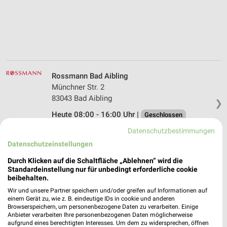
Rossmann Bad Aibling
Münchner Str. 2
83043 Bad Aibling
❯
Heute 08:00 - 16:00 Uhr |
Geschlossen
527,11 km • Angebote: 3 Prospekte
Datenschutzbestimmungen
Datenschutzeinstellungen
Rossmann Brannenburg
Durch Klicken auf die Schaltfläche „Ablehnen“ wird die
Standardeinstellung nur für unbedingt erforderliche cookie
Nußdorfer Str. 31
beibehalten.
83098 Brannenburg
❯
Wir und unsere Partner speichern und/oder greifen auf Informationen auf
Heute 08:00 - 20:00 Uhr |
einem Gerät zu, wie z. B. eindeutige IDs in cookie und anderen
Geöffnet
Browserspeichern, um personenbezogene Daten zu verarbeiten. Einige
Anbieter verarbeiten Ihre personenbezogenen Daten möglicherweise
539,80 km • Angebote: 3 Prospekte
aufgrund eines berechtigten Interesses. Um dem zu widersprechen, öffnen