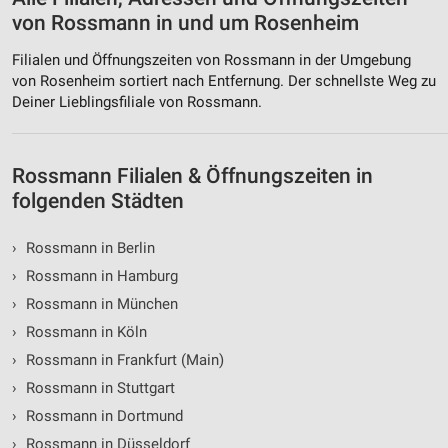
Messung der Performance von Inhalten
von Rossmann in und um Rosenheim
Analyse von Zielgruppen durch Statistiken oder
Kombinationen von Daten aus verschiedenen
Filialen und Öffnungszeiten von Rossmann in der Umgebung
Quellen
von Rosenheim sortiert nach Entfernung. Der schnellste Weg zu
Deiner Lieblingsfiliale von Rossmann.
Entwicklung und Verbesserung der Angebote
Verwendung reduzierter Daten zur Auswahl von
Rossmann Filialen & Öffnungszeiten in
Inhalten
folgenden Städten
IAB-Besonderheiten:
Verwendung genauer Standortdaten
›
Rossmann in Berlin
›
Rossmann in Hamburg
Geräte anhand von aktiv angeforderten
Informationen identifizieren
›
Rossmann in München
Nicht-IAB-Verarbeitungszwecke:
›
Rossmann in Köln
›
Rossmann in Frankfurt (Main)
Notwendig
›
Rossmann in Stuttgart
Performance
›
Rossmann in Dortmund
Funktional
›
Rossmann in Düsseldorf