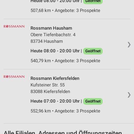
Heute 08:00 - 20:00 Uhr |
Geöffnet
Wir nutzen Ihre Daten für folgende Zwecke:
IAB-Verarbeitungszwecke:
507,68 km • Angebote: 3 Prospekte
Speichern von oder Zugriff auf Informationen
auf einem Endgerät
Rossmann Hausham
Obere Tiefenbachstr. 4
Verwendung reduzierter Daten zur Auswahl von
Werbeanzeigen
83734 Hausham
❯
Heute 08:00 - 20:00 Uhr |
Geöffnet
Erstellung von Profilen für personalisierte
Werbung
540,79 km • Angebote: 3 Prospekte
Verwendung von Profilen zur Auswahl
personalisierter Werbung
Rossmann Kiefersfelden
Kufsteiner Str. 55
Erstellung von Profilen zur Personalisierung
83088 Kiefersfelden
von Inhalten
❯
Heute 07:00 - 20:00 Uhr |
Geöffnet
Verwendung von Profilen zur Auswahl
personalisierter Inhalte
552,96 km • Angebote: 3 Prospekte
Messung der Werbeleistung
Alle Filialen, Adressen und Öffnungszeiten