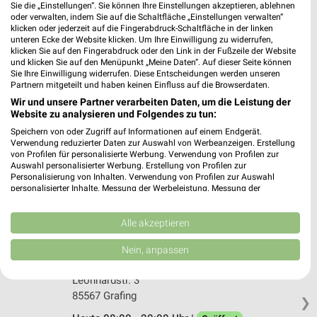
Sie die „Einstellungen“. Sie können Ihre Einstellungen akzeptieren, ablehnen
oder verwalten, indem Sie auf die Schaltfläche „Einstellungen verwalten“
Rossmann Bruckmühl
klicken oder jederzeit auf die Fingerabdruck-Schaltfläche in der linken
unteren Ecke der Website klicken. Um Ihre Einwilligung zu widerrufen,
Gewerbepark BWB 3
klicken Sie auf den Fingerabdruck oder den Link in der Fußzeile der Website
83052 Bruckmühl
und klicken Sie auf den Menüpunkt „Meine Daten“. Auf dieser Seite können
❯
Sie Ihre Einwilligung widerrufen. Diese Entscheidungen werden unseren
Heute 08:00 - 20:00 Uhr |
Geöffnet
Partnern mitgeteilt und haben keinen Einfluss auf die Browserdaten.
Wir und unsere Partner verarbeiten Daten, um die Leistung der
526,70 km • Angebote: 3 Prospekte
Website zu analysieren und Folgendes zu tun:
Speichern von oder Zugriff auf Informationen auf einem Endgerät.
Verwendung reduzierter Daten zur Auswahl von Werbeanzeigen. Erstellung
Rossmann Wasserburg am Inn
von Profilen für personalisierte Werbung. Verwendung von Profilen zur
Molkerei-Bauer-Str. 14
Auswahl personalisierter Werbung. Erstellung von Profilen zur
83512 Wasserburg am Inn
Personalisierung von Inhalten. Verwendung von Profilen zur Auswahl
❯
personalisierter Inhalte. Messung der Werbeleistung. Messung der
Heute 08:00 - 20:00 Uhr |
Geöffnet
Performance von Inhalten. Analyse von Zielgruppen durch Statistiken oder
Kombinationen von Daten aus verschiedenen Quellen. Entwicklung und
504,22 km • Angebote: 3 Prospekte
Verbesserung der Angebote. Verwendung reduzierter Daten zur Auswahl
Alle akzeptieren
von Inhalten.
Daten können außerhalb der Europäischen Union weitergegeben und in die
Nein, anpassen
USA gesendet werden.
Rossmann Grafing
Ihre Einwilligung und die cookie Richtlinie gelten ausschließlich für diese
Leonhardstr. 3
Website/App.
85567 Grafing
❯
Partnerliste anzeigen (1 IAB-Anbieter)