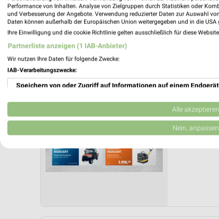
Performance von Inhalten. Analyse von Zielgruppen durch Statistiken oder Kom
Letztes Prospektupdate: vor 38 Tagen
und Verbesserung der Angebote. Verwendung reduzierter Daten zur Auswahl von
Daten können außerhalb der Europäischen Union weitergegeben und in die USA 
HKL BA
Ihre Einwilligung und die cookie Richtlinie gelten ausschließlich für diese Websit
Mi. den
Partnerliste anzeigen (1 IAB-Anbieter)
Wir nutzen Ihre Daten für folgende Zwecke:
Sommer 
IAB-Verarbeitungszwecke:
Gültig von 
Speichern von oder Zugriff auf Informationen auf einem Endgerät
📅
Kalende
Verwendung reduzierter Daten zur Auswahl von Werbeanzeigen
Alle akzeptiere
❯
PROSP
Erstellung von Profilen für personalisierte Werbung
Nein, anpassen
Verwendung von Profilen zur Auswahl personalisierter Werbung
Erstellung von Profilen zur Personalisierung von Inhalten
Verwendung von Profilen zur Auswahl personalisierter Inhalte
Messung der Werbeleistung