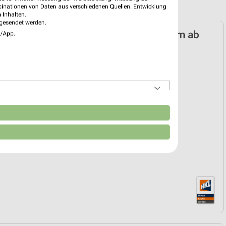
binationen von Daten aus verschiedenen Quellen. Entwicklung
 Inhalten.
gesendet werden.
UMASCHINEN Prospekt für Rosenheim ab
e/App.
 01.07.
2026
01. Jul. bis 30. Sep.
reintrag erstellen
n
EKT BLÄTTERN