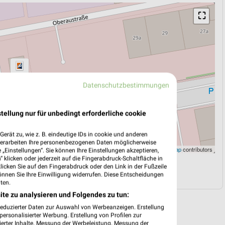
⛶
Datenschutzbestimmungen
tellung nur für unbedingt erforderliche cookie
erät zu, wie z. B. eindeutige IDs in cookie und anderen
verarbeiten Ihre personenbezogenen Daten möglicherweise
Leaflet
|
©
OpenStreetMap
contributors
„Einstellungen“. Sie können Ihre Einstellungen akzeptieren,
 klicken oder jederzeit auf die Fingerabdruck-Schaltfläche in
klicken Sie auf den Fingerabdruck oder den Link in der Fußzeile
N
NAVIGATION MIT GOOGLE/IOS MAPS
önnen Sie Ihre Einwilligung widerrufen. Diese Entscheidungen
ten.
ite zu analysieren und Folgendes zu tun:
reduzierter Daten zur Auswahl von Werbeanzeigen. Erstellung
ersonalisierter Werbung. Erstellung von Profilen zur
ierter Inhalte. Messung der Werbeleistung. Messung der