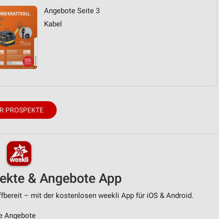
Angebote Seite 3
Kabel
von Daten aus verschiedenen
R PROSPEKTE
ren
pekte & Angebote App
reit – mit der kostenlosen weekli App für iOS & Android.
e Angebote