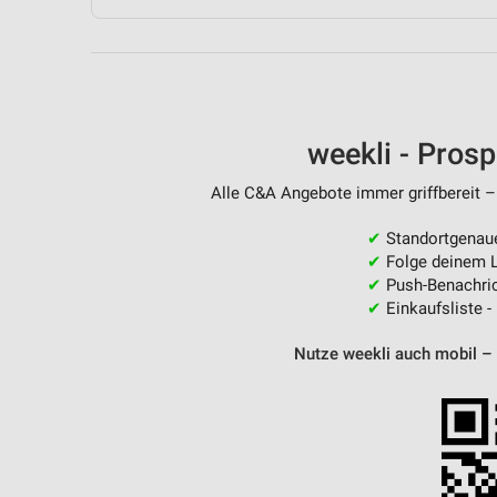
Messung der Performance von Inhalten
Analyse von Zielgruppen durch Statistiken oder Kombinationen 
Quellen
Entwicklung und Verbesserung der Angebote
weekli - Pros
Verwendung reduzierter Daten zur Auswahl von Inhalten
Alle C&A Angebote immer griffbereit –
IAB-Besonderheiten:
✔
Standortgenau
Verwendung genauer Standortdaten
✔
Folge deinem L
✔
Push-Benachric
Geräte anhand von aktiv angeforderten Informationen identifizie
✔
Einkaufsliste -
Nicht-IAB-Verarbeitungszwecke:
Nutze weekli auch mobil –
Notwendig
Performance
Funktional
Werbung