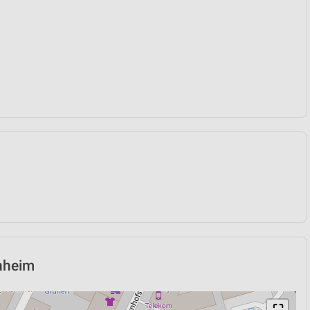
enheim
⛶