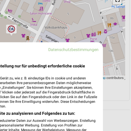
Datenschutzbestimmungen
tellung nur für unbedingt erforderliche cookie
Leaflet
|
©
OpenStreetMap
contributors
erät zu, wie z. B. eindeutige IDs in cookie und anderen
verarbeiten Ihre personenbezogenen Daten möglicherweise
„Einstellungen“. Sie können Ihre Einstellungen akzeptieren,
N
NAVIGATION MIT GOOGLE/IOS MAPS
 klicken oder jederzeit auf die Fingerabdruck-Schaltfläche in
klicken Sie auf den Fingerabdruck oder den Link in der Fußzeile
önnen Sie Ihre Einwilligung widerrufen. Diese Entscheidungen
ten.
ite zu analysieren und Folgendes zu tun:
reduzierter Daten zur Auswahl von Werbeanzeigen. Erstellung
ersonalisierter Werbung. Erstellung von Profilen zur
ierter Inhalte. Messung der Werbeleistung. Messung der