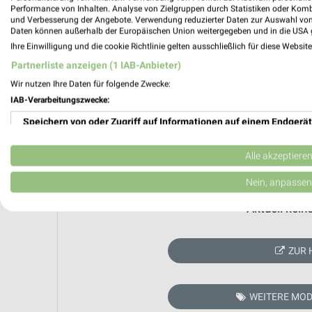
Performance von Inhalten. Analyse von Zielgruppen durch Statistiken oder Kom
und Verbesserung der Angebote. Verwendung reduzierter Daten zur Auswahl von
Daten können außerhalb der Europäischen Union weitergegeben und in die USA 
Ihre Einwilligung und die cookie Richtlinie gelten ausschließlich für diese Websit
Partnerliste anzeigen (1 IAB-Anbieter)
Wir nutzen Ihre Daten für folgende Zwecke:
IAB-Verarbeitungszwecke:
Speichern von oder Zugriff auf Informationen auf einem Endgerät
Verwendung reduzierter Daten zur Auswahl von Werbeanzeigen
Alle akzeptiere
Erstellung von Profilen für personalisierte Werbung
Nein, anpassen
Verwendung von Profilen zur Auswahl personalisierter Werbung
Aktuell kein
Erstellung von Profilen zur Personalisierung von Inhalten
ZUR 
Verwendung von Profilen zur Auswahl personalisierter Inhalte
Messung der Werbeleistung
WEITERE MOD