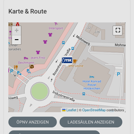
Karte & Route
+
⛶
−
Leaflet
|
©
OpenStreetMap
contributors
ÖPNV ANZEIGEN
LADESÄULEN ANZEIGEN