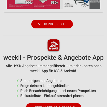
Analyse von Zielgruppen durch Statistiken oder
Kombinationen von Daten aus verschiedenen
Quellen
Entwicklung und Verbesserung der Angebote
MEHR PROSPEKTE
Verwendung reduzierter Daten zur Auswahl von
Inhalten
IAB-Besonderheiten:
Verwendung genauer Standortdaten
weekli - Prospekte & Angebote App
Geräte anhand von aktiv angeforderten
Alle JYSK Angebote immer griffbereit – mit der kostenlosen
Informationen identifizieren
weekli App für iOS & Android.
Nicht-IAB-Verarbeitungszwecke:
✔
Standortgenaue Angebote
Notwendig
✔
Folge deinem Lieblingshändler
✔
Push-Benachrichtigungen bei neuen Prospekten
Performance
✔
Einkaufsliste - Einkauf stressfrei planen
Funktional