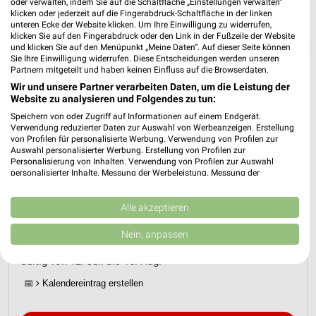
oder verwalten, indem Sie auf die Schaltfläche „Einstellungen verwalten“
klicken oder jederzeit auf die Fingerabdruck-Schaltfläche in der linken
unteren Ecke der Website klicken. Um Ihre Einwilligung zu widerrufen,
klicken Sie auf den Fingerabdruck oder den Link in der Fußzeile der Website
❯
und klicken Sie auf den Menüpunkt „Meine Daten“. Auf dieser Seite können
Sie Ihre Einwilligung widerrufen. Diese Entscheidungen werden unseren
Partnern mitgeteilt und haben keinen Einfluss auf die Browserdaten.
Wir und unsere Partner verarbeiten Daten, um die Leistung der
Website zu analysieren und Folgendes zu tun:
Speichern von oder Zugriff auf Informationen auf einem Endgerät.
Verwendung reduzierter Daten zur Auswahl von Werbeanzeigen. Erstellung
von Profilen für personalisierte Werbung. Verwendung von Profilen zur
Auswahl personalisierter Werbung. Erstellung von Profilen zur
Personalisierung von Inhalten. Verwendung von Profilen zur Auswahl
personalisierter Inhalte. Messung der Werbeleistung. Messung der
Performance von Inhalten. Analyse von Zielgruppen durch Statistiken oder
Kombinationen von Daten aus verschiedenen Quellen. Entwicklung und
JYSK Prospekt für Holzkirchen ab So.
Verbesserung der Angebote. Verwendung reduzierter Daten zur Auswahl
Alle akzeptieren
den 12.07.
von Inhalten.
Daten können außerhalb der Europäischen Union weitergegeben und in die
Nein, anpassen
USA gesendet werden.
Spare bis zu 70%
Ihre Einwilligung und die cookie Richtlinie gelten ausschließlich für diese
Gültig von 12. Jul. bis 15. Aug.
Website/App.
📅
Kalendereintrag erstellen
Partnerliste anzeigen (1 IAB-Anbieter)
Wir nutzen Ihre Daten für folgende Zwecke: