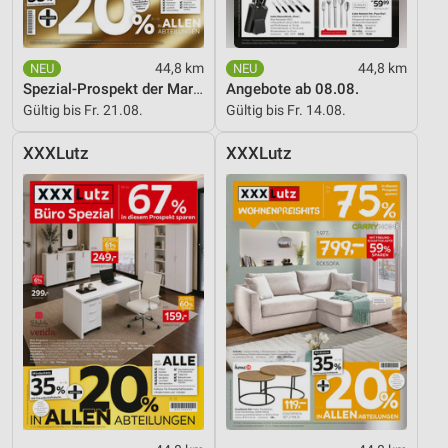
Verwendung reduzierter Daten zur Auswahl von
Inhalten
44,8 km
44,8 km
IAB-Besonderheiten:
Spezial-Prospekt der Marken
Angebote ab 08.08.
Gültig bis Fr. 21.08.
Gültig bis Fr. 14.08.
Verwendung genauer Standortdaten
XXXLutz
XXXLutz
Geräte anhand von aktiv angeforderten
Informationen identifizieren
Nicht-IAB-Verarbeitungszwecke:
Notwendig
Performance
Funktional
Werbung