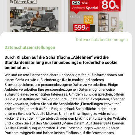
Datenschutzbestimmungen
Datenschutzeinstellungen
Durch Klicken auf die Schaltfläche „Ablehnen“ wird die
Standardeinstellung nur für unbedingt erforderliche cookie
beibehalten.
Wir und unsere Partner speichern und/oder greifen auf Informationen auf
44,8 km
44,8 km
einem Gerät zu, wie z. B. eindeutige IDs in cookie und anderen
Browserspeichern, um personenbezogene Daten zu verarbeiten. Einige
Dieter Knoll
Wohnen Spezial
Anbieter verarbeiten Ihre personenbezogenen Daten möglicherweise
Gültig bis Fr. 14.08.
Gültig bis Fr. 14.08.
aufgrund eines berechtigten Interesses. Um dem zu widersprechen, öffnen
Sie die „Einstellungen“. Sie können Ihre Einstellungen akzeptieren, ablehnen
oder verwalten, indem Sie auf die Schaltfläche „Einstellungen verwalten“
Kaufland
Thomas Philipps
klicken oder jederzeit auf die Fingerabdruck-Schaltfläche in der linken
unteren Ecke der Website klicken. Um Ihre Einwilligung zu widerrufen,
klicken Sie auf den Fingerabdruck oder den Link in der Fußzeile der Website
und klicken Sie auf den Menüpunkt „Meine Daten“. Auf dieser Seite können
Sie Ihre Einwilligung widerrufen. Diese Entscheidungen werden unseren
Partnern mitgeteilt und haben keinen Einfluss auf die Browserdaten.