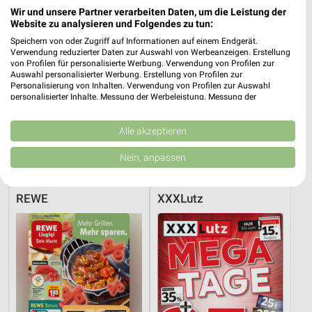
Wir und unsere Partner verarbeiten Daten, um die Leistung der
Website zu analysieren und Folgendes zu tun:
Speichern von oder Zugriff auf Informationen auf einem Endgerät.
Verwendung reduzierter Daten zur Auswahl von Werbeanzeigen. Erstellung
von Profilen für personalisierte Werbung. Verwendung von Profilen zur
Auswahl personalisierter Werbung. Erstellung von Profilen zur
Personalisierung von Inhalten. Verwendung von Profilen zur Auswahl
personalisierter Inhalte. Messung der Werbeleistung. Messung der
Performance von Inhalten. Analyse von Zielgruppen durch Statistiken oder
Kombinationen von Daten aus verschiedenen Quellen. Entwicklung und
Verbesserung der Angebote. Verwendung reduzierter Daten zur Auswahl
Alle akzeptieren
2,2 km
12,5 km
von Inhalten.
Angebote ab 06.08.
Angebote ab 10.08.
Daten können außerhalb der Europäischen Union weitergegeben und in die
Nein, anpassen
USA gesendet werden.
Gültig bis Mi. 12.08.
Gültig ab Mo. 10.08.
Ihre Einwilligung und die cookie Richtlinie gelten ausschließlich für diese
Website/App.
REWE
XXXLutz
Partnerliste anzeigen (1 IAB-Anbieter)
Wir nutzen Ihre Daten für folgende Zwecke:
IAB-Verarbeitungszwecke:
Speichern von oder Zugriff auf Informationen
auf einem Endgerät
Verwendung reduzierter Daten zur Auswahl von