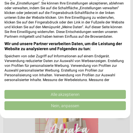
Sie die „Einstellungen“. Sie können Ihre Einstellungen akzeptieren, ablehnen
oder verwalten, indem Sie auf die Schaltfläche „Einstellungen verwalten“
klicken oder jederzeit auf die Fingerabdruck-Schaltfläche in der linken
unteren Ecke der Website klicken. Um Ihre Einwilligung zu widerrufen,
klicken Sie auf den Fingerabdruck oder den Link in der Fußzeile der Website
und klicken Sie auf den Menüpunkt „Meine Daten“. Auf dieser Seite können
Sie Ihre Einwilligung widerrufen. Diese Entscheidungen werden unseren
Partnern mitgeteilt und haben keinen Einfluss auf die Browserdaten.
Wir und unsere Partner verarbeiten Daten, um die Leistung der
Website zu analysieren und Folgendes zu tun:
Speichern von oder Zugriff auf Informationen auf einem Endgerät.
Verwendung reduzierter Daten zur Auswahl von Werbeanzeigen. Erstellung
von Profilen für personalisierte Werbung. Verwendung von Profilen zur
Auswahl personalisierter Werbung. Erstellung von Profilen zur
Personalisierung von Inhalten. Verwendung von Profilen zur Auswahl
personalisierter Inhalte. Messung der Werbeleistung. Messung der
Performance von Inhalten. Analyse von Zielgruppen durch Statistiken oder
Kombinationen von Daten aus verschiedenen Quellen. Entwicklung und
Verbesserung der Angebote. Verwendung reduzierter Daten zur Auswahl
Alle akzeptieren
von Inhalten.
Daten können außerhalb der Europäischen Union weitergegeben und in die
Nein, anpassen
USA gesendet werden.
❯
Ihre Einwilligung und die cookie Richtlinie gelten ausschließlich für diese
Website/App.
Partnerliste anzeigen (1 IAB-Anbieter)