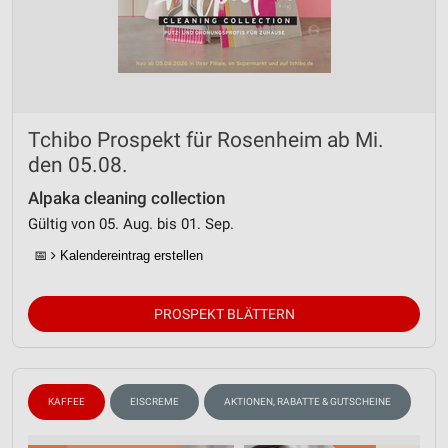
Wir nutzen Ihre Daten für folgende Zwecke:
IAB-Verarbeitungszwecke:
Speichern von oder Zugriff auf Informationen
auf einem Endgerät
Verwendung reduzierter Daten zur Auswahl von
Tchibo Prospekt für Rosenheim ab Mi.
Werbeanzeigen
den 05.08.
Erstellung von Profilen für personalisierte
Werbung
Alpaka cleaning collection
Gültig von 05. Aug. bis 01. Sep.
Verwendung von Profilen zur Auswahl
personalisierter Werbung
📅
Kalendereintrag erstellen
Erstellung von Profilen zur Personalisierung
von Inhalten
PROSPEKT BLÄTTERN
Verwendung von Profilen zur Auswahl
personalisierter Inhalte
KAFFEE
EISCREME
AKTIONEN, RABATTE & GUTSCHEINE
Messung der Werbeleistung