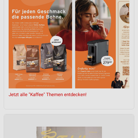
Messung der Performance von Inhalten
Analyse von Zielgruppen durch Statistiken oder
Kombinationen von Daten aus verschiedenen
Quellen
Entwicklung und Verbesserung der Angebote
Verwendung reduzierter Daten zur Auswahl von
Inhalten
IAB-Besonderheiten:
Verwendung genauer Standortdaten
Geräte anhand von aktiv angeforderten
Informationen identifizieren
Jetzt alle "Kaffee" Themen entdecken!
Nicht-IAB-Verarbeitungszwecke:
Notwendig
Performance
Funktional