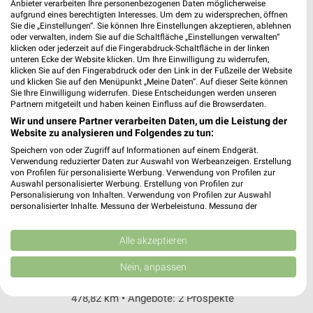
Emil-Langen-Straße 2
Anbieter verarbeiten Ihre personenbezogenen Daten möglicherweise
aufgrund eines berechtigten Interesses. Um dem zu widersprechen, öffnen
53773 Hennef (Sieg)
❯
Sie die „Einstellungen“. Sie können Ihre Einstellungen akzeptieren, ablehnen
oder verwalten, indem Sie auf die Schaltfläche „Einstellungen verwalten“
Heute 07:00 - 21:00 Uhr |
Geöffnet
klicken oder jederzeit auf die Fingerabdruck-Schaltfläche in der linken
unteren Ecke der Website klicken. Um Ihre Einwilligung zu widerrufen,
463,60 km • Angebote: 2 Prospekte
klicken Sie auf den Fingerabdruck oder den Link in der Fußzeile der Website
und klicken Sie auf den Menüpunkt „Meine Daten“. Auf dieser Seite können
Sie Ihre Einwilligung widerrufen. Diese Entscheidungen werden unseren
Lidl Lohmar
Partnern mitgeteilt und haben keinen Einfluss auf die Browserdaten.
Kirchstraße 15
Wir und unsere Partner verarbeiten Daten, um die Leistung der
Website zu analysieren und Folgendes zu tun:
53797 Lohmar
❯
Speichern von oder Zugriff auf Informationen auf einem Endgerät.
Heute 07:00 - 21:00 Uhr |
Geöffnet
Verwendung reduzierter Daten zur Auswahl von Werbeanzeigen. Erstellung
von Profilen für personalisierte Werbung. Verwendung von Profilen zur
466,12 km • Angebote: 2 Prospekte
Auswahl personalisierter Werbung. Erstellung von Profilen zur
Personalisierung von Inhalten. Verwendung von Profilen zur Auswahl
personalisierter Inhalte. Messung der Werbeleistung. Messung der
Performance von Inhalten. Analyse von Zielgruppen durch Statistiken oder
Lidl Bonn
Kombinationen von Daten aus verschiedenen Quellen. Entwicklung und
Hausdorffstr. 190
Verbesserung der Angebote. Verwendung reduzierter Daten zur Auswahl
Alle akzeptieren
von Inhalten.
53129 Bonn
❯
Daten können außerhalb der Europäischen Union weitergegeben und in die
Nein, anpassen
USA gesendet werden.
Heute 07:00 - 22:00 Uhr |
Geöffnet
Ihre Einwilligung und die cookie Richtlinie gelten ausschließlich für diese
478,82 km • Angebote: 2 Prospekte
Website/App.