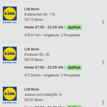
Partnerliste anzeigen (1 IAB-Anbieter)
Wir nutzen Ihre Daten für folgende Zwecke:
Lidl Bonn
IAB-Verarbeitungszwecke:
Endenicher Str. 116
53115 Bonn
Speichern von oder Zugriff auf Informationen
❯
auf einem Endgerät
Heute 07:00 - 22:00 Uhr |
Geöffnet
479,51 km • Angebote: 2 Prospekte
Verwendung reduzierter Daten zur Auswahl von
Werbeanzeigen
Erstellung von Profilen für personalisierte
Lidl Bonn
Werbung
Elsässer Str. 20
53175 Bonn
❯
Verwendung von Profilen zur Auswahl
personalisierter Werbung
Heute 07:00 - 22:00 Uhr |
Geöffnet
477,54 km • Angebote: 2 Prospekte
Erstellung von Profilen zur Personalisierung
von Inhalten
Lidl Bonn
Verwendung von Profilen zur Auswahl
Justus-von-Liebig-Str. 8
personalisierter Inhalte
53121 Bonn
❯
Messung der Werbeleistung