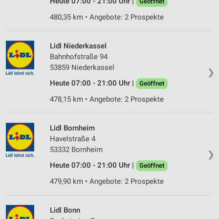
Heute 07:00 - 21:00 Uhr |
Geöffnet
Messung der Performance von Inhalten
480,35 km • Angebote: 2 Prospekte
Analyse von Zielgruppen durch Statistiken oder
Kombinationen von Daten aus verschiedenen
Lidl Niederkassel
Quellen
Bahnhofstraße 94
53859 Niederkassel
Entwicklung und Verbesserung der Angebote
❯
Heute 07:00 - 21:00 Uhr |
Geöffnet
Verwendung reduzierter Daten zur Auswahl von
478,15 km • Angebote: 2 Prospekte
Inhalten
IAB-Besonderheiten:
Lidl Bornheim
Verwendung genauer Standortdaten
Havelstraße 4
53332 Bornheim
Geräte anhand von aktiv angeforderten
❯
Informationen identifizieren
Heute 07:00 - 21:00 Uhr |
Geöffnet
Nicht-IAB-Verarbeitungszwecke:
479,90 km • Angebote: 2 Prospekte
Notwendig
Lidl Bonn
Performance