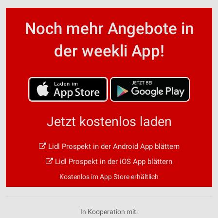
Noch mehr Angebote in
der weekli App!
Jetzt kostenlos laden
Lidl Prospekt in der Android App blättern
Lidl Prospekt in der iOS App blättern
Kostenlos im App Store erhältlich
In Kooperation mit: