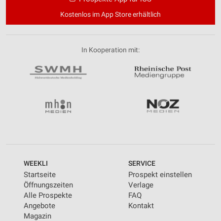
Verwendung reduzierter Daten zur Auswahl von
Kostenlos im App Store erhältlich
Inhalten
IAB-Besonderheiten:
Verwendung genauer Standortdaten
In Kooperation mit:
Geräte anhand von aktiv angeforderten
Informationen identifizieren
Nicht-IAB-Verarbeitungszwecke:
Notwendig
Performance
Funktional
WEEKLI
SERVICE
Werbung
Startseite
Prospekt einstellen
Öffnungszeiten
Verlage
Alle Prospekte
FAQ
Angebote
Kontakt
Magazin