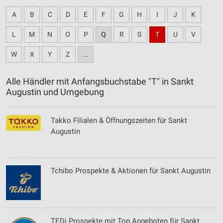
A
B
C
D
E
F
G
H
I
J
K
L
M
N
O
P
Q
R
S
T
U
V
W
X
Y
Z
...
Alle Händler mit Anfangsbuchstabe "T" in Sankt
Augustin und Umgebung
Takko Filialen & Öffnungszeiten für Sankt
Augustin
Tchibo Prospekte & Aktionen für Sankt Augustin
TEDi Prospekte mit Top Angeboten für Sankt