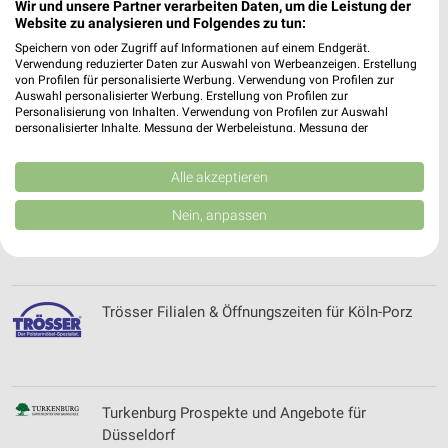
Wir und unsere Partner verarbeiten Daten, um die Leistung der
Trends Filialen & Öffnungszeiten für Leverkusen
Website zu analysieren und Folgendes zu tun:
Speichern von oder Zugriff auf Informationen auf einem Endgerät.
Verwendung reduzierter Daten zur Auswahl von Werbeanzeigen. Erstellung
von Profilen für personalisierte Werbung. Verwendung von Profilen zur
Auswahl personalisierter Werbung. Erstellung von Profilen zur
Trendwerk Katalog und Prospekte für Viersen
Personalisierung von Inhalten. Verwendung von Profilen zur Auswahl
personalisierter Inhalte. Messung der Werbeleistung. Messung der
Performance von Inhalten. Analyse von Zielgruppen durch Statistiken oder
Kombinationen von Daten aus verschiedenen Quellen. Entwicklung und
Verbesserung der Angebote. Verwendung reduzierter Daten zur Auswahl
Alle akzeptieren
von Inhalten.
Daten können außerhalb der Europäischen Union weitergegeben und in die
trinkgut Online Prospekt für Sankt Augustin
Nein, anpassen
USA gesendet werden.
Ihre Einwilligung und die cookie Richtlinie gelten ausschließlich für diese
Website/App.
Partnerliste anzeigen (1 IAB-Anbieter)
Trösser Filialen & Öffnungszeiten für Köln-Porz
Wir nutzen Ihre Daten für folgende Zwecke:
IAB-Verarbeitungszwecke:
Speichern von oder Zugriff auf Informationen
auf einem Endgerät
Turkenburg Prospekte und Angebote für
Verwendung reduzierter Daten zur Auswahl von
Düsseldorf
Werbeanzeigen