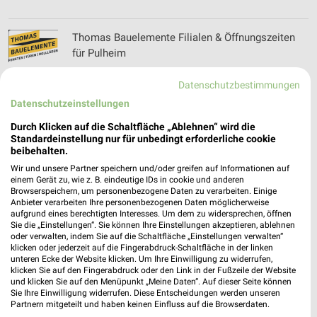
Thomas Bauelemente Filialen & Öffnungszeiten
für Pulheim
Datenschutzbestimmungen
Datenschutzeinstellungen
Thomas Philipps Prospekt und aktuelle
Angebote für Sinzig
Durch Klicken auf die Schaltfläche „Ablehnen“ wird die
Standardeinstellung nur für unbedingt erforderliche cookie
beibehalten.
Wir und unsere Partner speichern und/oder greifen auf Informationen auf
Tischlerei Hellekes Filialen & Öffnungszeiten für
einem Gerät zu, wie z. B. eindeutige IDs in cookie und anderen
Browserspeichern, um personenbezogene Daten zu verarbeiten. Einige
Lennestadt
Anbieter verarbeiten Ihre personenbezogenen Daten möglicherweise
aufgrund eines berechtigten Interesses. Um dem zu widersprechen, öffnen
Sie die „Einstellungen“. Sie können Ihre Einstellungen akzeptieren, ablehnen
oder verwalten, indem Sie auf die Schaltfläche „Einstellungen verwalten“
klicken oder jederzeit auf die Fingerabdruck-Schaltfläche in der linken
toom Baumarkt Prospekte & Angebote für
unteren Ecke der Website klicken. Um Ihre Einwilligung zu widerrufen,
Troisdorf
klicken Sie auf den Fingerabdruck oder den Link in der Fußzeile der Website
und klicken Sie auf den Menüpunkt „Meine Daten“. Auf dieser Seite können
Sie Ihre Einwilligung widerrufen. Diese Entscheidungen werden unseren
Partnern mitgeteilt und haben keinen Einfluss auf die Browserdaten.