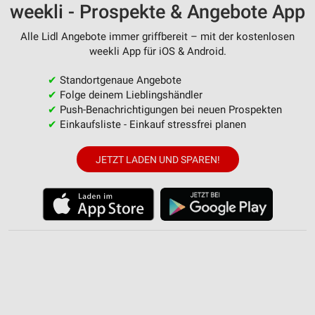
weekli - Prospekte & Angebote App
Verwendung von Profilen zur Auswahl
personalisierter Werbung
Alle Lidl Angebote immer griffbereit – mit der kostenlosen
weekli App für iOS & Android.
Erstellung von Profilen zur Personalisierung
von Inhalten
✔
Standortgenaue Angebote
✔
Folge deinem Lieblingshändler
Verwendung von Profilen zur Auswahl
personalisierter Inhalte
✔
Push-Benachrichtigungen bei neuen Prospekten
✔
Einkaufsliste - Einkauf stressfrei planen
Messung der Werbeleistung
JETZT LADEN UND SPAREN!
Messung der Performance von Inhalten
Analyse von Zielgruppen durch Statistiken oder
Kombinationen von Daten aus verschiedenen
Quellen
Entwicklung und Verbesserung der Angebote
Verwendung reduzierter Daten zur Auswahl von
Inhalten
IAB-Besonderheiten: