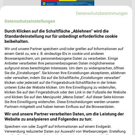
Datenschutzbestimmungen
Datenschutzeinstellungen
Lidl Prospekt für Königswinter ab Mo.
Durch Klicken auf die Schaltfläche „Ablehnen“ wird die
den 03.08.
Standardeinstellung nur für unbedingt erforderliche cookie
beibehalten.
Gültig von 03. Aug. bis 08. Aug.
Wir und unsere Partner speichern und/oder greifen auf Informationen auf
📅
Kalendereintrag erstellen
einem Gerät zu, wie z. B. eindeutige IDs in cookie und anderen
Browserspeichern, um personenbezogene Daten zu verarbeiten. Einige
Anbieter verarbeiten Ihre personenbezogenen Daten möglicherweise
aufgrund eines berechtigten Interesses. Um dem zu widersprechen, öffnen
PROSPEKT BLÄTTERN
Sie die „Einstellungen“. Sie können Ihre Einstellungen akzeptieren, ablehnen
oder verwalten, indem Sie auf die Schaltfläche „Einstellungen verwalten“
klicken oder jederzeit auf die Fingerabdruck-Schaltfläche in der linken
unteren Ecke der Website klicken. Um Ihre Einwilligung zu widerrufen,
klicken Sie auf den Fingerabdruck oder den Link in der Fußzeile der Website
und klicken Sie auf den Menüpunkt „Meine Daten“. Auf dieser Seite können
CLEVER SPAREN
KINDERMODE & SPIELZEUG
WEIN
ANGEBOTE A
Sie Ihre Einwilligung widerrufen. Diese Entscheidungen werden unseren
Partnern mitgeteilt und haben keinen Einfluss auf die Browserdaten.
Wir und unsere Partner verarbeiten Daten, um die Leistung der
Website zu analysieren und Folgendes zu tun:
Speichern von oder Zugriff auf Informationen auf einem Endgerät.
Verwendung reduzierter Daten zur Auswahl von Werbeanzeigen. Erstellung