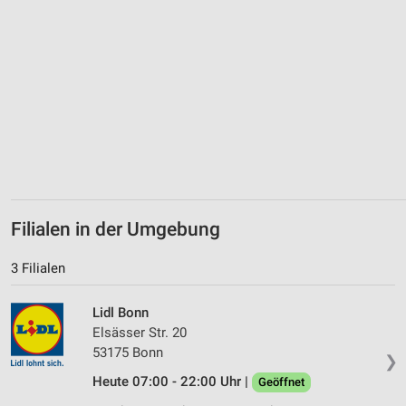
Verwendung genauer Standortdaten
Geräte anhand von aktiv angeforderten
Informationen identifizieren
Nicht-IAB-Verarbeitungszwecke:
Notwendig
Performance
Funktional
Filialen in der Umgebung
Werbung
3 Filialen
Lidl Bonn
Elsässer Str. 20
53175 Bonn
❯
Heute 07:00 - 22:00 Uhr |
Geöffnet