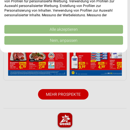
von Profilen für personalisierte Werbung. Verwendung von Profilen zur
Auswahl personalisierter Werbung. Erstellung von Profilen zur
Personalisierung von Inhalten. Verwendung von Profilen zur Auswahl
personalisierter Inhalte. Messung der Werbeleistung. Messung der
Performance von Inhalten. Analyse von Zielgruppen durch Statistiken oder
Kombinationen von Daten aus verschiedenen Quellen. Entwicklung und
Verbesserung der Angebote. Verwendung reduzierter Daten zur Auswahl
Alle akzeptieren
von Inhalten.
Daten können außerhalb der Europäischen Union weitergegeben und in die
Nein, anpassen
USA gesendet werden.
Ihre Einwilligung und die cookie Richtlinie gelten ausschließlich für diese
Website/App.
Partnerliste anzeigen (1 IAB-Anbieter)
Wir nutzen Ihre Daten für folgende Zwecke:
IAB-Verarbeitungszwecke:
Speichern von oder Zugriff auf Informationen
auf einem Endgerät
MEHR PROSPEKTE
Verwendung reduzierter Daten zur Auswahl von
Werbeanzeigen
Erstellung von Profilen für personalisierte
Werbung