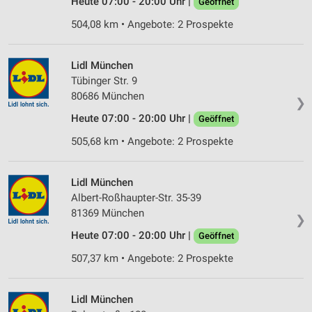
Heute 07:00 - 20:00 Uhr |
Geöffnet
Analyse von Zielgruppen durch Statistiken oder
Kombinationen von Daten aus verschiedenen
504,08 km • Angebote: 2 Prospekte
Quellen
Entwicklung und Verbesserung der Angebote
Lidl München
Tübinger Str. 9
Verwendung reduzierter Daten zur Auswahl von
80686 München
❯
Inhalten
Heute 07:00 - 20:00 Uhr |
Geöffnet
IAB-Besonderheiten:
505,68 km • Angebote: 2 Prospekte
Verwendung genauer Standortdaten
Geräte anhand von aktiv angeforderten
Lidl München
Informationen identifizieren
Albert-Roßhaupter-Str. 35-39
Nicht-IAB-Verarbeitungszwecke:
81369 München
❯
Notwendig
Heute 07:00 - 20:00 Uhr |
Geöffnet
507,37 km • Angebote: 2 Prospekte
Performance
Funktional
Lidl München