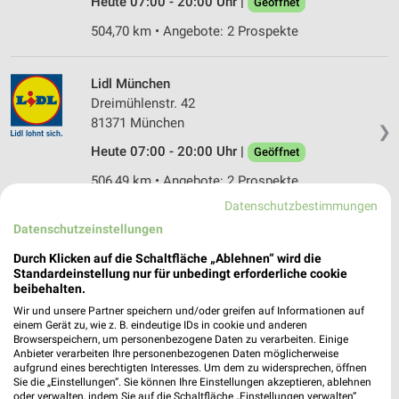
Heute 07:00 - 20:00 Uhr |
Geöffnet
504,70 km • Angebote: 2 Prospekte
Lidl München
Dreimühlenstr. 42
81371 München
❯
Heute 07:00 - 20:00 Uhr |
Geöffnet
506,49 km • Angebote: 2 Prospekte
Datenschutzbestimmungen
Datenschutzeinstellungen
Lidl München
Kirchenstr. 86
Durch Klicken auf die Schaltfläche „Ablehnen“ wird die
81675 München
Standardeinstellung nur für unbedingt erforderliche cookie
❯
beibehalten.
Heute 07:00 - 20:00 Uhr |
Geöffnet
Wir und unsere Partner speichern und/oder greifen auf Informationen auf
einem Gerät zu, wie z. B. eindeutige IDs in cookie und anderen
504,22 km • Angebote: 2 Prospekte
Browserspeichern, um personenbezogene Daten zu verarbeiten. Einige
Anbieter verarbeiten Ihre personenbezogenen Daten möglicherweise
aufgrund eines berechtigten Interesses. Um dem zu widersprechen, öffnen
Lidl München
Sie die „Einstellungen“. Sie können Ihre Einstellungen akzeptieren, ablehnen
oder verwalten, indem Sie auf die Schaltfläche „Einstellungen verwalten“