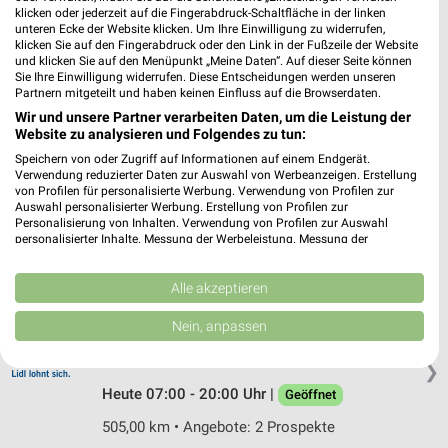
Schleißheimer Str. 85-87
klicken oder jederzeit auf die Fingerabdruck-Schaltfläche in der linken
80797 München
unteren Ecke der Website klicken. Um Ihre Einwilligung zu widerrufen,
❯
klicken Sie auf den Fingerabdruck oder den Link in der Fußzeile der Website
Heute 07:00 - 20:00 Uhr |
Geöffnet
und klicken Sie auf den Menüpunkt „Meine Daten“. Auf dieser Seite können
Sie Ihre Einwilligung widerrufen. Diese Entscheidungen werden unseren
502,25 km • Angebote: 2 Prospekte
Partnern mitgeteilt und haben keinen Einfluss auf die Browserdaten.
Wir und unsere Partner verarbeiten Daten, um die Leistung der
Website zu analysieren und Folgendes zu tun:
Lidl München
Speichern von oder Zugriff auf Informationen auf einem Endgerät.
Nymphenburger Str. 81
Verwendung reduzierter Daten zur Auswahl von Werbeanzeigen. Erstellung
von Profilen für personalisierte Werbung. Verwendung von Profilen zur
80636 München
❯
Auswahl personalisierter Werbung. Erstellung von Profilen zur
Personalisierung von Inhalten. Verwendung von Profilen zur Auswahl
Heute 07:00 - 20:00 Uhr |
Geöffnet
personalisierter Inhalte. Messung der Werbeleistung. Messung der
Performance von Inhalten. Analyse von Zielgruppen durch Statistiken oder
503,49 km • Angebote: 2 Prospekte
Kombinationen von Daten aus verschiedenen Quellen. Entwicklung und
Verbesserung der Angebote. Verwendung reduzierter Daten zur Auswahl
Alle akzeptieren
von Inhalten.
Lidl München
Daten können außerhalb der Europäischen Union weitergegeben und in die
Nein, anpassen
USA gesendet werden.
Hanne-Hiob-Straße 10
Ihre Einwilligung und die cookie Richtlinie gelten ausschließlich für diese
81671 München
❯
Website/App.
Heute 07:00 - 20:00 Uhr |
Geöffnet
Partnerliste anzeigen (1 IAB-Anbieter)
505,00 km • Angebote: 2 Prospekte
Wir nutzen Ihre Daten für folgende Zwecke: