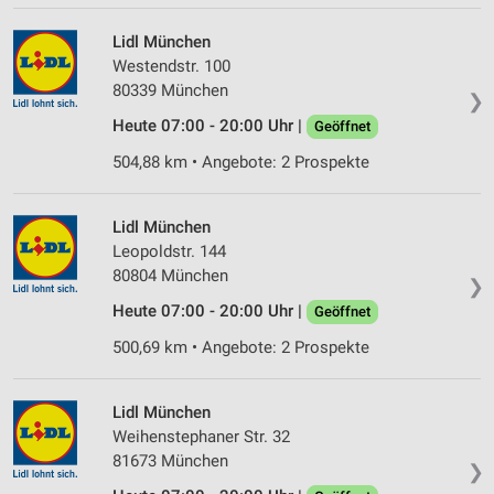
IAB-Verarbeitungszwecke:
Speichern von oder Zugriff auf Informationen
Lidl München
auf einem Endgerät
Westendstr. 100
80339 München
❯
Verwendung reduzierter Daten zur Auswahl von
Werbeanzeigen
Heute 07:00 - 20:00 Uhr |
Geöffnet
504,88 km • Angebote: 2 Prospekte
Erstellung von Profilen für personalisierte
Werbung
Lidl München
Verwendung von Profilen zur Auswahl
personalisierter Werbung
Leopoldstr. 144
80804 München
❯
Erstellung von Profilen zur Personalisierung
von Inhalten
Heute 07:00 - 20:00 Uhr |
Geöffnet
500,69 km • Angebote: 2 Prospekte
Verwendung von Profilen zur Auswahl
personalisierter Inhalte
Lidl München
Messung der Werbeleistung
Weihenstephaner Str. 32
81673 München
Messung der Performance von Inhalten
❯