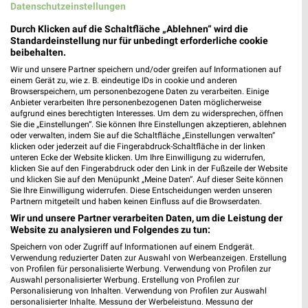
Datenschutzeinstellungen
Kaufland
XXXLutz
Durch Klicken auf die Schaltfläche „Ablehnen“ wird die
Standardeinstellung nur für unbedingt erforderliche cookie
beibehalten.
Wir und unsere Partner speichern und/oder greifen auf Informationen auf
einem Gerät zu, wie z. B. eindeutige IDs in cookie und anderen
Browserspeichern, um personenbezogene Daten zu verarbeiten. Einige
Anbieter verarbeiten Ihre personenbezogenen Daten möglicherweise
aufgrund eines berechtigten Interesses. Um dem zu widersprechen, öffnen
Sie die „Einstellungen“. Sie können Ihre Einstellungen akzeptieren, ablehnen
oder verwalten, indem Sie auf die Schaltfläche „Einstellungen verwalten“
klicken oder jederzeit auf die Fingerabdruck-Schaltfläche in der linken
unteren Ecke der Website klicken. Um Ihre Einwilligung zu widerrufen,
klicken Sie auf den Fingerabdruck oder den Link in der Fußzeile der Website
und klicken Sie auf den Menüpunkt „Meine Daten“. Auf dieser Seite können
Sie Ihre Einwilligung widerrufen. Diese Entscheidungen werden unseren
Partnern mitgeteilt und haben keinen Einfluss auf die Browserdaten.
Wir und unsere Partner verarbeiten Daten, um die Leistung der
3,8 km
5,1 km
Website zu analysieren und Folgendes zu tun:
Angebote ab 06.08.
Büro Spezial
Gültig bis Mi. 12.08.
Gültig bis Fr. 14.08.
Speichern von oder Zugriff auf Informationen auf einem Endgerät.
Verwendung reduzierter Daten zur Auswahl von Werbeanzeigen. Erstellung
von Profilen für personalisierte Werbung. Verwendung von Profilen zur
XXXLutz
XXXLutz
Auswahl personalisierter Werbung. Erstellung von Profilen zur
Personalisierung von Inhalten. Verwendung von Profilen zur Auswahl
personalisierter Inhalte. Messung der Werbeleistung. Messung der