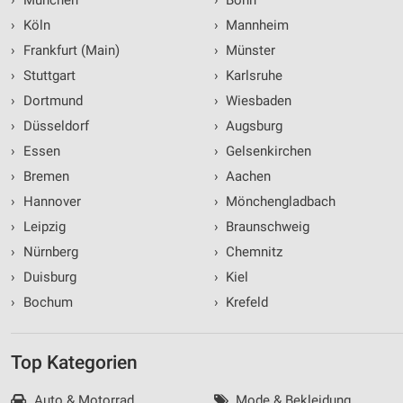
›
Köln
›
Mannheim
›
Frankfurt (Main)
›
Münster
›
Stuttgart
›
Karlsruhe
›
Dortmund
›
Wiesbaden
›
Düsseldorf
›
Augsburg
›
Essen
›
Gelsenkirchen
›
Bremen
›
Aachen
›
Hannover
›
Mönchengladbach
›
Leipzig
›
Braunschweig
›
Nürnberg
›
Chemnitz
›
Duisburg
›
Kiel
›
Bochum
›
Krefeld
Top Kategorien
Auto & Motorrad
Mode & Bekleidung