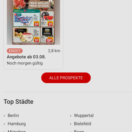
2,8 km
Angebote ab 03.08.
Noch morgen gültig
ALLE PROSPEKTE
Top Städte
›
Berlin
›
Wuppertal
›
Hamburg
›
Bielefeld
›
München
›
Bonn