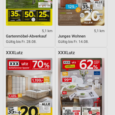
Geräte anhand von aktiv angeforderten
Informationen identifizieren
Nicht-IAB-Verarbeitungszwecke:
Notwendig
5,1 km
5,1 km
Performance
Gartenmöbel-Abverkauf
Junges Wohnen
Gültig bis Fr. 28.08.
Gültig bis Fr. 14.08.
Funktional
XXXLutz
XXXLutz
Werbung