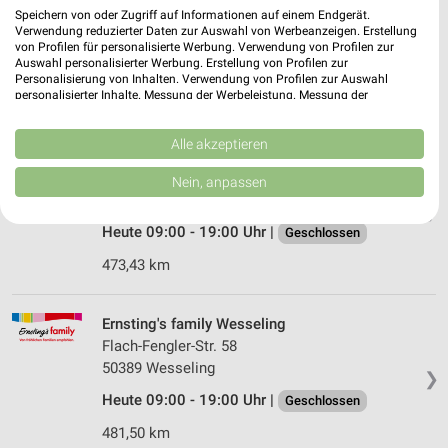
Hauptstraße 23-25
Speichern von oder Zugriff auf Informationen auf einem Endgerät.
51503 Rösrath
Verwendung reduzierter Daten zur Auswahl von Werbeanzeigen. Erstellung
❯
von Profilen für personalisierte Werbung. Verwendung von Profilen zur
Heute 09:00 - 19:00 Uhr |
Auswahl personalisierter Werbung. Erstellung von Profilen zur
Geschlossen
Personalisierung von Inhalten. Verwendung von Profilen zur Auswahl
personalisierter Inhalte. Messung der Werbeleistung. Messung der
465,07 km
Performance von Inhalten. Analyse von Zielgruppen durch Statistiken oder
Kombinationen von Daten aus verschiedenen Quellen. Entwicklung und
Verbesserung der Angebote. Verwendung reduzierter Daten zur Auswahl
Alle akzeptieren
Ernsting's family Köln
von Inhalten.
Daten können außerhalb der Europäischen Union weitergegeben und in die
Hermannstraße 1
Nein, anpassen
USA gesendet werden.
51143 Köln
❯
Ihre Einwilligung und die cookie Richtlinie gelten ausschließlich für diese
Website/App.
Heute 09:00 - 19:00 Uhr |
Geschlossen
Partnerliste anzeigen (1 IAB-Anbieter)
473,43 km
Wir nutzen Ihre Daten für folgende Zwecke:
IAB-Verarbeitungszwecke:
Ernsting's family Wesseling
Speichern von oder Zugriff auf Informationen
Flach-Fengler-Str. 58
auf einem Endgerät
50389 Wesseling
❯
Verwendung reduzierter Daten zur Auswahl von
Heute 09:00 - 19:00 Uhr |
Geschlossen
Werbeanzeigen
481,50 km