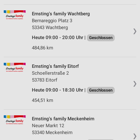
Erstellung von Profilen für personalisierte
Werbung
Ernsting's family Wachtberg
Verwendung von Profilen zur Auswahl
Bernareggio Platz 3
personalisierter Werbung
53343 Wachtberg
❯
Heute 09:00 - 20:00 Uhr |
Erstellung von Profilen zur Personalisierung
Geschlossen
von Inhalten
484,86 km
Verwendung von Profilen zur Auswahl
personalisierter Inhalte
Ernsting's family Eitorf
Schoellerstraße 2
Messung der Werbeleistung
53783 Eitorf
❯
Messung der Performance von Inhalten
Heute 09:00 - 18:30 Uhr |
Geschlossen
Analyse von Zielgruppen durch Statistiken oder
454,51 km
Kombinationen von Daten aus verschiedenen
Quellen
Ernsting's family Meckenheim
Entwicklung und Verbesserung der Angebote
Neuer Markt 12
53340 Meckenheim
❯
Verwendung reduzierter Daten zur Auswahl von