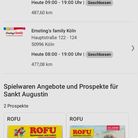
Inhalten
Heute 09:00 - 19:00 Uhr |
Geschlossen
IAB-Besonderheiten:
487,60 km
Verwendung genauer Standortdaten
Ernsting's family Köln
Geräte anhand von aktiv angeforderten
Hauptstraße 122 - 124
Informationen identifizieren
50996 Köln
❯
Nicht-IAB-Verarbeitungszwecke:
Heute 08:00 - 19:00 Uhr |
Geschlossen
Notwendig
477,08 km
Performance
Funktional
Spielwaren Angebote und Prospekte für
Sankt Augustin
Werbung
2 Prospekte
ROFU
ROFU