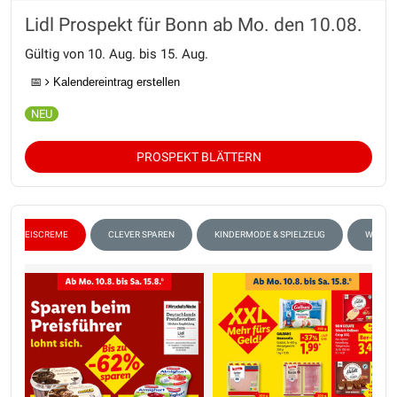
Lidl Prospekt für Bonn ab Mo. den 10.08.
Gültig von 10. Aug. bis 15. Aug.
📅
Kalendereintrag erstellen
PROSPEKT BLÄTTERN
EISCREME
CLEVER SPAREN
KINDERMODE & SPIELZEUG
WHISKE