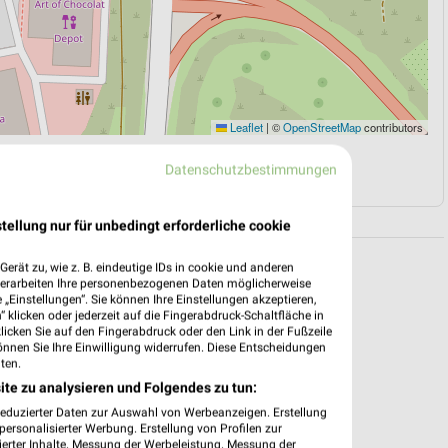
Leaflet
|
©
OpenStreetMap
contributors
N
NAVIGATION MIT GOOGLE/IOS MAPS
Datenschutzbestimmungen
tellung nur für unbedingt erforderliche cookie
erät zu, wie z. B. eindeutige IDs in cookie und anderen
verarbeiten Ihre personenbezogenen Daten möglicherweise
„Einstellungen“. Sie können Ihre Einstellungen akzeptieren,
 klicken oder jederzeit auf die Fingerabdruck-Schaltfläche in
klicken Sie auf den Fingerabdruck oder den Link in der Fußzeile
önnen Sie Ihre Einwilligung widerrufen. Diese Entscheidungen
ten.
ite zu analysieren und Folgendes zu tun:
reduzierter Daten zur Auswahl von Werbeanzeigen. Erstellung
ersonalisierter Werbung. Erstellung von Profilen zur
ierter Inhalte. Messung der Werbeleistung. Messung der