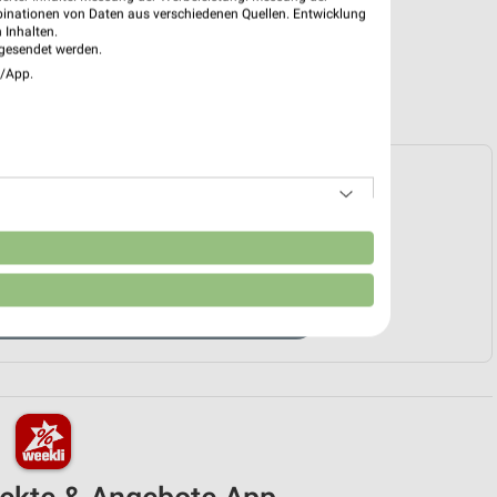
binationen von Daten aus verschiedenen Quellen. Entwicklung
 Inhalten.
gesendet werden.
e/App.
e Prospekte vorhanden.
HÄNDLER-WEBSEITE
n
ÖBEL & WOHNEN ANGEBOTE