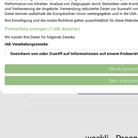
Performance von Inhalten. Analyse von Zielgruppen durch Statistiken oder Kom
und Verbesserung der Angebote. Verwendung reduzierter Daten zur Auswahl von
Daten können außerhalb der Europäischen Union weitergegeben und in die USA 
Ihre Einwilligung und die cookie Richtlinie gelten ausschließlich für diese Websit
Partnerliste anzeigen (1 IAB-Anbieter)
Wir nutzen Ihre Daten für folgende Zwecke:
IAB-Verarbeitungszwecke:
Aktuell kein
Speichern von oder Zugriff auf Informationen auf einem Endgerät
Verwendung reduzierter Daten zur Auswahl von Werbeanzeigen
ZUR 
Alle akzeptiere
Erstellung von Profilen für personalisierte Werbung
Nein, anpassen
WEITERE M
Verwendung von Profilen zur Auswahl personalisierter Werbung
Erstellung von Profilen zur Personalisierung von Inhalten
Verwendung von Profilen zur Auswahl personalisierter Inhalte
Messung der Werbeleistung