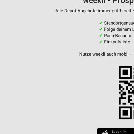
weekli - Pros
Messung der Performance von Inhalten
Alle Depot Angebote immer griffbereit 
Analyse von Zielgruppen durch Statistiken oder Kombinationen 
Quellen
✔
Standortgenau
✔
Folge deinem L
Entwicklung und Verbesserung der Angebote
✔
Push-Benachric
✔
Einkaufsliste -
Verwendung reduzierter Daten zur Auswahl von Inhalten
Nutze weekli auch mobil –
IAB-Besonderheiten:
Verwendung genauer Standortdaten
Geräte anhand von aktiv angeforderten Informationen identifizie
Nicht-IAB-Verarbeitungszwecke:
Notwendig
Performance
Funktional
Werbung