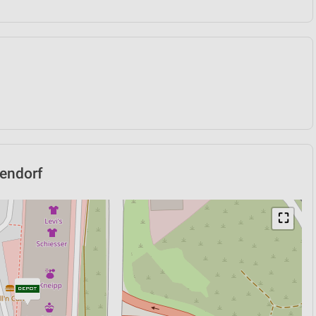
tendorf
⛶