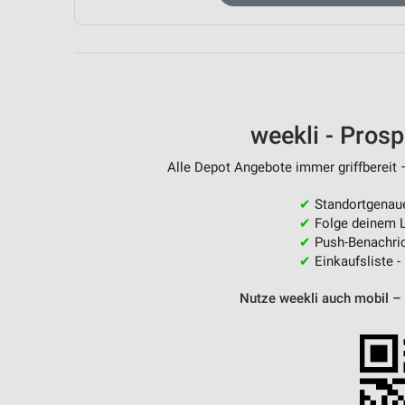
Messung der Performance von Inhalten
Analyse von Zielgruppen durch Statistiken oder Kombinationen 
Quellen
Entwicklung und Verbesserung der Angebote
weekli - Pros
Verwendung reduzierter Daten zur Auswahl von Inhalten
Alle Depot Angebote immer griffbereit 
IAB-Besonderheiten:
Verwendung genauer Standortdaten
✔
Standortgenau
✔
Folge deinem L
Geräte anhand von aktiv angeforderten Informationen identifizie
✔
Push-Benachric
✔
Einkaufsliste -
Nicht-IAB-Verarbeitungszwecke:
Notwendig
Nutze weekli auch mobil –
Performance
Funktional
Werbung