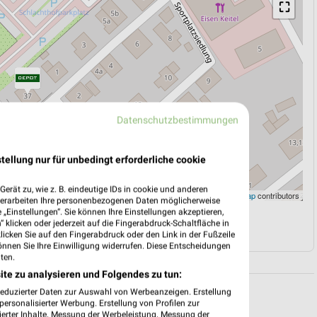
⛶
Datenschutzbestimmungen
tellung nur für unbedingt erforderliche cookie
erät zu, wie z. B. eindeutige IDs in cookie und anderen
Leaflet
|
©
OpenStreetMap
contributors
verarbeiten Ihre personenbezogenen Daten möglicherweise
„Einstellungen“. Sie können Ihre Einstellungen akzeptieren,
 klicken oder jederzeit auf die Fingerabdruck-Schaltfläche in
N
NAVIGATION MIT GOOGLE/IOS MAPS
klicken Sie auf den Fingerabdruck oder den Link in der Fußzeile
önnen Sie Ihre Einwilligung widerrufen. Diese Entscheidungen
ten.
ite zu analysieren und Folgendes zu tun:
reduzierter Daten zur Auswahl von Werbeanzeigen. Erstellung
ersonalisierter Werbung. Erstellung von Profilen zur
ierter Inhalte. Messung der Werbeleistung. Messung der