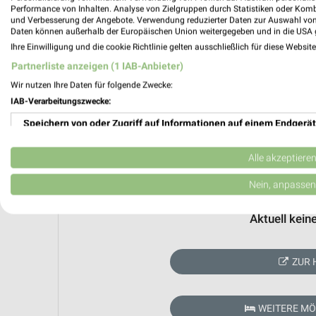
Performance von Inhalten. Analyse von Zielgruppen durch Statistiken oder Kom
und Verbesserung der Angebote. Verwendung reduzierter Daten zur Auswahl von
Daten können außerhalb der Europäischen Union weitergegeben und in die USA 
Ihre Einwilligung und die cookie Richtlinie gelten ausschließlich für diese Websit
Partnerliste anzeigen (1 IAB-Anbieter)
Wir nutzen Ihre Daten für folgende Zwecke:
IAB-Verarbeitungszwecke:
Speichern von oder Zugriff auf Informationen auf einem Endgerät
Verwendung reduzierter Daten zur Auswahl von Werbeanzeigen
Alle akzeptiere
Erstellung von Profilen für personalisierte Werbung
Nein, anpassen
Verwendung von Profilen zur Auswahl personalisierter Werbung
Aktuell kein
Erstellung von Profilen zur Personalisierung von Inhalten
ZUR 
Verwendung von Profilen zur Auswahl personalisierter Inhalte
Messung der Werbeleistung
WEITERE M