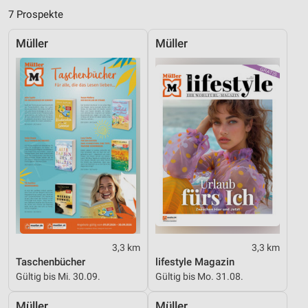
Kombinationen von Daten aus verschiedenen
7 Prospekte
Quellen
Müller
Müller
Entwicklung und Verbesserung der Angebote
Verwendung reduzierter Daten zur Auswahl von
Inhalten
IAB-Besonderheiten:
Verwendung genauer Standortdaten
Geräte anhand von aktiv angeforderten
Informationen identifizieren
Nicht-IAB-Verarbeitungszwecke:
Notwendig
Performance
3,3 km
3,3 km
Taschenbücher
lifestyle Magazin
Funktional
Gültig bis Mi. 30.09.
Gültig bis Mo. 31.08.
Werbung
Müller
Müller