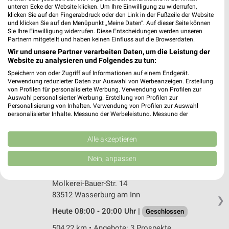
Müller Kolbermoor
unteren Ecke der Website klicken. Um Ihre Einwilligung zu widerrufen,
Rosenheimer Str. 56
klicken Sie auf den Fingerabdruck oder den Link in der Fußzeile der Website
83059 Kolbermoor
und klicken Sie auf den Menüpunkt „Meine Daten“. Auf dieser Seite können
❯
Sie Ihre Einwilligung widerrufen. Diese Entscheidungen werden unseren
Heute 08:30 - 19:00 Uhr |
Partnern mitgeteilt und haben keinen Einfluss auf die Browserdaten.
Geschlossen
Wir und unsere Partner verarbeiten Daten, um die Leistung der
528,02 km • Angebote: 4 Prospekte
Website zu analysieren und Folgendes zu tun:
Speichern von oder Zugriff auf Informationen auf einem Endgerät.
Verwendung reduzierter Daten zur Auswahl von Werbeanzeigen. Erstellung
dm Kolbermoor
von Profilen für personalisierte Werbung. Verwendung von Profilen zur
Am Rothbachl 2
Auswahl personalisierter Werbung. Erstellung von Profilen zur
Personalisierung von Inhalten. Verwendung von Profilen zur Auswahl
83059 Kolbermoor
❯
personalisierter Inhalte. Messung der Werbeleistung. Messung der
Performance von Inhalten. Analyse von Zielgruppen durch Statistiken oder
Heute 08:00 - 20:00 Uhr |
Geschlossen
Kombinationen von Daten aus verschiedenen Quellen. Entwicklung und
Verbesserung der Angebote. Verwendung reduzierter Daten zur Auswahl
Alle akzeptieren
528,79 km
von Inhalten.
Daten können außerhalb der Europäischen Union weitergegeben und in die
Nein, anpassen
USA gesendet werden.
Rossmann Wasserburg am Inn
Ihre Einwilligung und die cookie Richtlinie gelten ausschließlich für diese
Website/App.
Molkerei-Bauer-Str. 14
83512 Wasserburg am Inn
Partnerliste anzeigen (1 IAB-Anbieter)
❯
Wir nutzen Ihre Daten für folgende Zwecke:
Heute 08:00 - 20:00 Uhr |
Geschlossen
IAB-Verarbeitungszwecke:
504,22 km • Angebote: 3 Prospekte