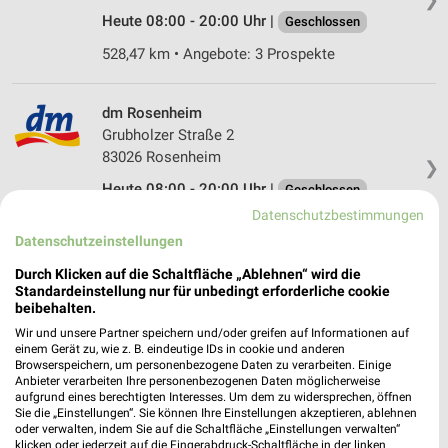
Heute 08:00 - 20:00 Uhr |
Geschlossen
528,47 km • Angebote: 3 Prospekte
dm Rosenheim
Grubholzer Straße 2
83026 Rosenheim
❯
Heute 08:00 - 20:00 Uhr |
Geschlossen
Datenschutzbestimmungen
527,60 km
Datenschutzeinstellungen
Durch Klicken auf die Schaltfläche „Ablehnen“ wird die
Rossmann Raubling
Standardeinstellung nur für unbedingt erforderliche cookie
Rosenheimer Str. 28
beibehalten.
83064 Raubling
❯
Wir und unsere Partner speichern und/oder greifen auf Informationen auf
einem Gerät zu, wie z. B. eindeutige IDs in cookie und anderen
Heute 08:00 - 20:00 Uhr |
Geschlossen
Browserspeichern, um personenbezogene Daten zu verarbeiten. Einige
Anbieter verarbeiten Ihre personenbezogenen Daten möglicherweise
533,35 km • Angebote: 3 Prospekte
aufgrund eines berechtigten Interesses. Um dem zu widersprechen, öffnen
Sie die „Einstellungen“. Sie können Ihre Einstellungen akzeptieren, ablehnen
oder verwalten, indem Sie auf die Schaltfläche „Einstellungen verwalten“
klicken oder jederzeit auf die Fingerabdruck-Schaltfläche in der linken