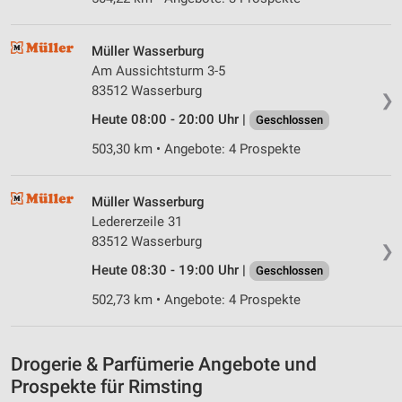
Speichern von oder Zugriff auf Informationen
auf einem Endgerät
Müller Wasserburg
Verwendung reduzierter Daten zur Auswahl von
Am Aussichtsturm 3-5
Werbeanzeigen
83512 Wasserburg
❯
Erstellung von Profilen für personalisierte
Heute 08:00 - 20:00 Uhr |
Geschlossen
Werbung
503,30 km • Angebote: 4 Prospekte
Verwendung von Profilen zur Auswahl
personalisierter Werbung
Müller Wasserburg
Ledererzeile 31
Erstellung von Profilen zur Personalisierung
von Inhalten
83512 Wasserburg
❯
Heute 08:30 - 19:00 Uhr |
Geschlossen
Verwendung von Profilen zur Auswahl
personalisierter Inhalte
502,73 km • Angebote: 4 Prospekte
Messung der Werbeleistung
Drogerie & Parfümerie Angebote und
Messung der Performance von Inhalten
Prospekte für Rimsting
Analyse von Zielgruppen durch Statistiken oder