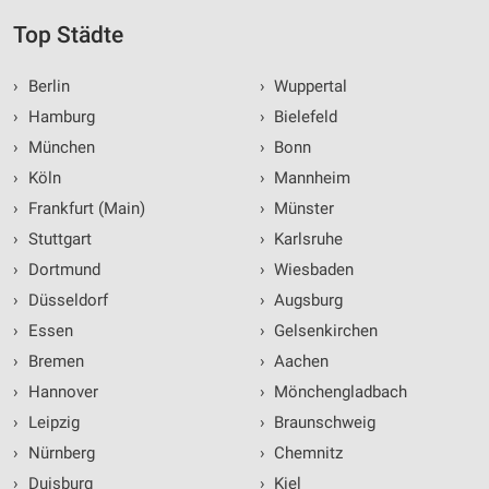
Top Städte
›
Berlin
›
Wuppertal
›
Hamburg
›
Bielefeld
›
München
›
Bonn
›
Köln
›
Mannheim
›
Frankfurt (Main)
›
Münster
›
Stuttgart
›
Karlsruhe
›
Dortmund
›
Wiesbaden
›
Düsseldorf
›
Augsburg
›
Essen
›
Gelsenkirchen
›
Bremen
›
Aachen
›
Hannover
›
Mönchengladbach
›
Leipzig
›
Braunschweig
›
Nürnberg
›
Chemnitz
›
Duisburg
›
Kiel