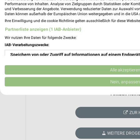
Performance von Inhalten. Analyse von Zielgruppen durch Statistiken oder Kom
und Verbesserung der Angebote. Verwendung reduzierter Daten zur Auswahl von
Daten können außerhalb der Europäischen Union weitergegeben und in die USA 
Ihre Einwilligung und die cookie Richtlinie gelten ausschließlich für diese Websit
Partnerliste anzeigen (1 IAB-Anbieter)
Wir nutzen Ihre Daten für folgende Zwecke:
IAB-Verarbeitungszwecke:
Speichern von oder Zugriff auf Informationen auf einem Endgerät
Verwendung reduzierter Daten zur Auswahl von Werbeanzeigen
Alle akzeptiere
Erstellung von Profilen für personalisierte Werbung
Nein, anpassen
Verwendung von Profilen zur Auswahl personalisierter Werbung
Aktuell kein
Erstellung von Profilen zur Personalisierung von Inhalten
ZUR 
Verwendung von Profilen zur Auswahl personalisierter Inhalte
Messung der Werbeleistung
WEITERE DROGE