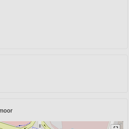
rmoor
⛶