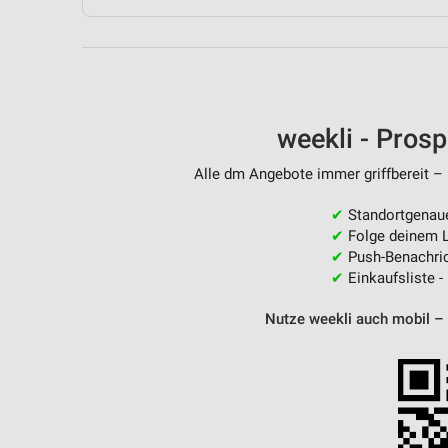
Messung der Performance von Inhalten
Analyse von Zielgruppen durch Statistiken oder Kombinationen 
Quellen
Entwicklung und Verbesserung der Angebote
weekli - Pros
Verwendung reduzierter Daten zur Auswahl von Inhalten
Alle dm Angebote immer griffbereit – 
IAB-Besonderheiten:
✔
Standortgenau
Verwendung genauer Standortdaten
✔
Folge deinem L
✔
Push-Benachric
Geräte anhand von aktiv angeforderten Informationen identifizie
✔
Einkaufsliste -
Nicht-IAB-Verarbeitungszwecke:
Nutze weekli auch mobil –
Notwendig
Performance
Funktional
Werbung