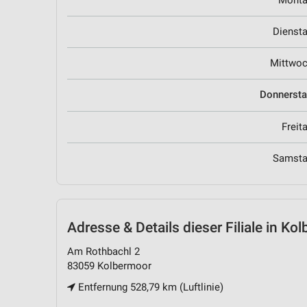
Mont
Dienst
Mittwo
Donnerst
Freit
Samst
Adresse & Details
dieser Filiale in Ko
Am Rothbachl 2
83059 Kolbermoor
Entfernung 528,79 km (Luftlinie)