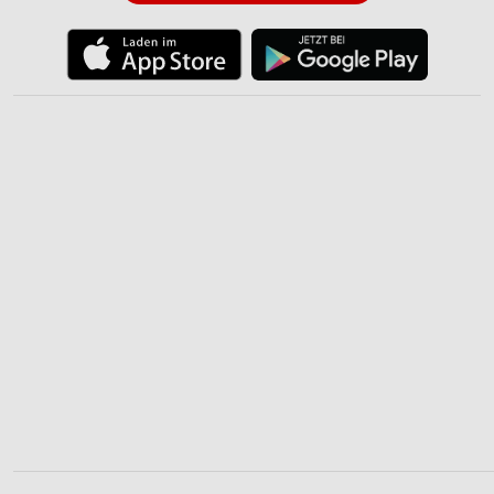
Speichern von oder Zugriff auf Informationen
auf einem Endgerät
Verwendung reduzierter Daten zur Auswahl von
Werbeanzeigen
Erstellung von Profilen für personalisierte
Werbung
Verwendung von Profilen zur Auswahl
personalisierter Werbung
Erstellung von Profilen zur Personalisierung
von Inhalten
Verwendung von Profilen zur Auswahl
personalisierter Inhalte
Messung der Werbeleistung
Messung der Performance von Inhalten