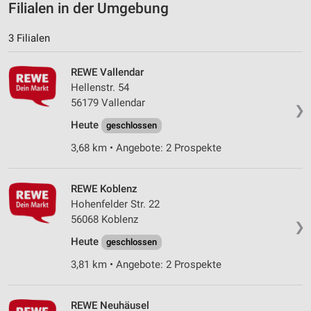
Analyse von Zielgruppen durch Statistiken oder
Filialen in der Umgebung
Kombinationen von Daten aus verschiedenen
Quellen
3 Filialen
Entwicklung und Verbesserung der Angebote
REWE Vallendar
Verwendung reduzierter Daten zur Auswahl von
Hellenstr. 54
Inhalten
56179 Vallendar
❯
IAB-Besonderheiten:
Heute
geschlossen
Verwendung genauer Standortdaten
3,68 km • Angebote: 2 Prospekte
Geräte anhand von aktiv angeforderten
Informationen identifizieren
REWE Koblenz
Nicht-IAB-Verarbeitungszwecke:
Hohenfelder Str. 22
56068 Koblenz
Notwendig
❯
Heute
geschlossen
Performance
3,81 km • Angebote: 2 Prospekte
Funktional
REWE Neuhäusel
Werbung