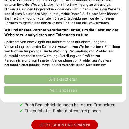
klicken oder jederzeit auf die Fingerabdruck-Schaltfläche in der linken
unteren Ecke der Website klicken. Um Ihre Einwilligung zu widerrufen,
klicken Sie auf den Fingerabdruck oder den Link in der Fußzeile der Website
und klicken Sie auf den Menüpunkt „Meine Daten“. Auf dieser Seite können
Sie Ihre Einwilligung widerrufen. Diese Entscheidungen werden unseren
Partnern mitgeteilt und haben keinen Einfluss auf die Browserdaten.
MEHR PROSPEKTE
Wir und unsere Partner verarbeiten Daten, um die Leistung der
Website zu analysieren und Folgendes zu tun:
Speichern von oder Zugriff auf Informationen auf einem Endgerät.
Verwendung reduzierter Daten zur Auswahl von Werbeanzeigen. Erstellung
von Profilen für personalisierte Werbung. Verwendung von Profilen zur
Auswahl personalisierter Werbung. Erstellung von Profilen zur
Personalisierung von Inhalten. Verwendung von Profilen zur Auswahl
weekli - Prospekte & Angebote App
personalisierter Inhalte. Messung der Werbeleistung. Messung der
Performance von Inhalten. Analyse von Zielgruppen durch Statistiken oder
Alle REWE Angebote immer griffbereit – mit der kostenlosen
Kombinationen von Daten aus verschiedenen Quellen. Entwicklung und
Verbesserung der Angebote. Verwendung reduzierter Daten zur Auswahl
Alle akzeptieren
weekli App für iOS & Android.
von Inhalten.
Daten können außerhalb der Europäischen Union weitergegeben und in die
Nein, anpassen
✔
Standortgenaue Angebote
USA gesendet werden.
✔
Folge deinem Lieblingshändler
Ihre Einwilligung und die cookie Richtlinie gelten ausschließlich für diese
Website/App.
✔
Push-Benachrichtigungen bei neuen Prospekten
✔
Einkaufsliste - Einkauf stressfrei planen
Partnerliste anzeigen (1 IAB-Anbieter)
Wir nutzen Ihre Daten für folgende Zwecke:
JETZT LADEN UND SPAREN!
IAB-Verarbeitungszwecke: