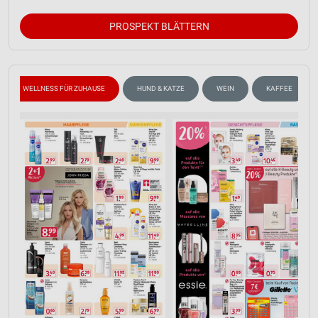
IAB-Verarbeitungszwecke:
PROSPEKT BLÄTTERN
Speichern von oder Zugriff auf Informationen
auf einem Endgerät
Verwendung reduzierter Daten zur Auswahl von
Werbeanzeigen
WELLNESS FÜR ZUHAUSE
HUND & KATZE
WEIN
KAFFEE
Erstellung von Profilen für personalisierte
Werbung
Verwendung von Profilen zur Auswahl
personalisierter Werbung
Erstellung von Profilen zur Personalisierung
von Inhalten
Verwendung von Profilen zur Auswahl
personalisierter Inhalte
Messung der Werbeleistung
Messung der Performance von Inhalten