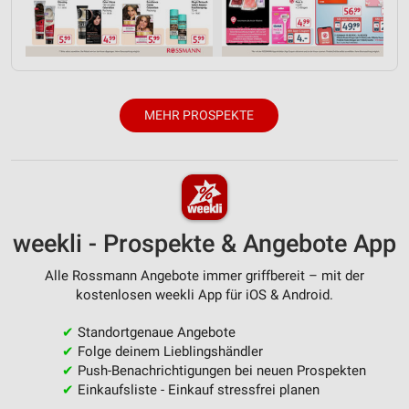
Analyse von Zielgruppen durch Statistiken oder
Kombinationen von Daten aus verschiedenen
Quellen
Entwicklung und Verbesserung der Angebote
MEHR PROSPEKTE
Verwendung reduzierter Daten zur Auswahl von
Inhalten
IAB-Besonderheiten:
Verwendung genauer Standortdaten
weekli - Prospekte & Angebote App
Geräte anhand von aktiv angeforderten
Informationen identifizieren
Alle Rossmann Angebote immer griffbereit – mit der
Nicht-IAB-Verarbeitungszwecke:
kostenlosen weekli App für iOS & Android.
Notwendig
✔
Standortgenaue Angebote
Performance
✔
Folge deinem Lieblingshändler
✔
Push-Benachrichtigungen bei neuen Prospekten
Funktional
✔
Einkaufsliste - Einkauf stressfrei planen