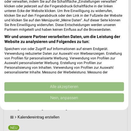
oder verwalten, indem Sie auf die Schaltfläche „Einstellungen verwalten“
klicken oder jederzeit auf die Fingerabdruck-Schaltfläche in der linken
unteren Ecke der Website klicken. Um Ihre Einwilligung zu widerrufen,
klicken Sie auf den Fingerabdruck oder den Link in der Fußzeile der Website
und klicken Sie auf den Menüpunkt „Meine Daten“. Auf dieser Seite können
Sie Ihre Einwilligung widerrufen. Diese Entscheidungen werden unseren
❯
Partnern mitgeteilt und haben keinen Einfluss auf die Browserdaten.
Wir und unsere Partner verarbeiten Daten, um die Leistung der
Website zu analysieren und Folgendes zu tun:
Speichern von oder Zugriff auf Informationen auf einem Endgerät.
Verwendung reduzierter Daten zur Auswahl von Werbeanzeigen. Erstellung
von Profilen für personalisierte Werbung. Verwendung von Profilen zur
Auswahl personalisierter Werbung. Erstellung von Profilen zur
Personalisierung von Inhalten. Verwendung von Profilen zur Auswahl
personalisierter Inhalte. Messung der Werbeleistung. Messung der
Performance von Inhalten. Analyse von Zielgruppen durch Statistiken oder
Kombinationen von Daten aus verschiedenen Quellen. Entwicklung und
Verbesserung der Angebote. Verwendung reduzierter Daten zur Auswahl
Alle akzeptieren
Rossmann Prospekt für Neuwied ab Mo.
von Inhalten.
Daten können außerhalb der Europäischen Union weitergegeben und in die
den 10.08.
Nein, anpassen
USA gesendet werden.
Ihre Einwilligung und die cookie Richtlinie gelten ausschließlich für diese
Gültig von 10. Aug. bis 14. Aug.
Website/App.
📅
Kalendereintrag erstellen
Partnerliste anzeigen (1 IAB-Anbieter)
Wir nutzen Ihre Daten für folgende Zwecke: